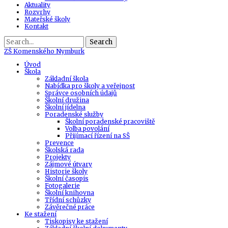
Aktuality
Rozvrhy
Mateřské školy
Kontakt
Search
ZŠ
Komenského Nymburk
Úvod
Škola
Základní škola
Nabídka pro školy a veřejnost
Správce osobních údajů
Školní družina
Školní jídelna
Poradenské služby
Školní poradenské pracoviště
Volba povolání
Přijímací řízení na SŠ
Prevence
Školská rada
Projekty
Zájmové útvary
Historie školy
Školní časopis
Fotogalerie
Školní knihovna
Třídní schůzky
Závěrečné práce
Ke stažení
Tiskopisy ke stažení