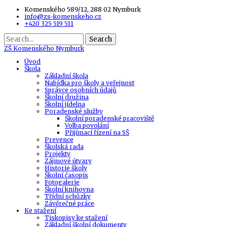
Komenského 589/12, 288 02 Nymburk
info@zs-komenskeho.cz
+420 325 519 511
Search
ZŠ
Komenského Nymburk
Úvod
Škola
Základní škola
Nabídka pro školy a veřejnost
Správce osobních údajů
Školní družina
Školní jídelna
Poradenské služby
Školní poradenské pracoviště
Volba povolání
Přijímací řízení na SŠ
Prevence
Školská rada
Projekty
Zájmové útvary
Historie školy
Školní časopis
Fotogalerie
Školní knihovna
Třídní schůzky
Závěrečné práce
Ke stažení
Tiskopisy ke stažení
Základní školní dokumenty