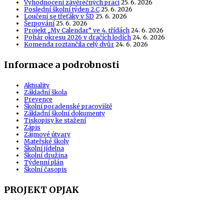
Vyhodnocení závěrečných prací
25. 6. 2026
Poslední školní týden 2.C
25. 6. 2026
Loučení se třeťáky v ŠD
25. 6. 2026
Šerpování
25. 6. 2026
Projekt „My Calendar“ ve 4. třídách
24. 6. 2026
Pohár okresu 2026 v dračích lodích
24. 6. 2026
Komenda roztančila celý dvůr
24. 6. 2026
Informace a podrobnosti
Aktuality
Základní škola
Prevence
Školní poradenské pracoviště
Základní školní dokumenty
Tiskopisy ke stažení
Zápis
Zájmové útvary
Mateřské školy
Školní jídelna
Školní družina
Týdenní plán
Školní časopis
PROJEKT OPJAK