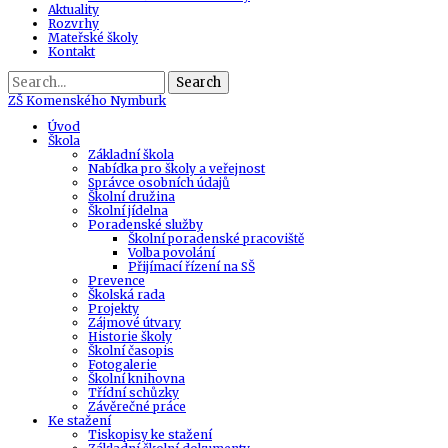
Aktuality
Rozvrhy
Mateřské školy
Kontakt
Search
ZŠ
Komenského Nymburk
Úvod
Škola
Základní škola
Nabídka pro školy a veřejnost
Správce osobních údajů
Školní družina
Školní jídelna
Poradenské služby
Školní poradenské pracoviště
Volba povolání
Přijímací řízení na SŠ
Prevence
Školská rada
Projekty
Zájmové útvary
Historie školy
Školní časopis
Fotogalerie
Školní knihovna
Třídní schůzky
Závěrečné práce
Ke stažení
Tiskopisy ke stažení