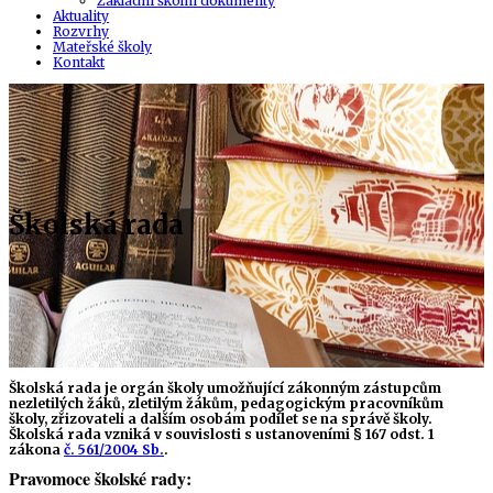
Základní školní dokumenty
Aktuality
Rozvrhy
Mateřské školy
Kontakt
Školská rada
Školská rada je orgán školy umožňující zákonným zástupcům
nezletilých žáků, zletilým žákům, pedagogickým pracovníkům
školy, zřizovateli a dalším osobám podílet se na správě školy.
Školská rada vzniká v souvislosti s ustanoveními § 167 odst. 1
zákona
č. 561/2004 Sb.
.
Pravomoce školské rady: