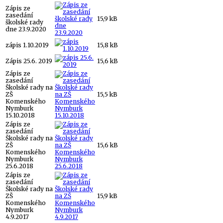
Zápis ze
zasedání
15,9 kB
školské rady
dne 23.9.2020
zápis 1.10.2019
15,8 kB
Zápis 25.6. 2019
15,6 kB
Zápis ze
zasedání
Školské rady na
ZŠ
15,5 kB
Komenského
Nymburk
15.10.2018
Zápis ze
zasedání
Školské rady na
ZŠ
15,6 kB
Komenského
Nymburk
25.6.2018
Zápis ze
zasedání
Školské rady na
ZŠ
15,9 kB
Komenského
Nymburk
4.9.2017