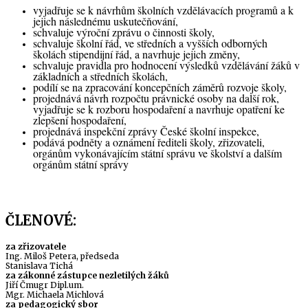
vyjadřuje se k návrhům školních vzdělávacích programů a k
jejich následnému uskutečňování,
schvaluje výroční zprávu o činnosti školy,
schvaluje školní řád, ve středních a vyšších odborných
školách stipendijní řád, a navrhuje jejich změny,
schvaluje pravidla pro hodnocení výsledků vzdělávání žáků v
základních a středních školách,
podílí se na zpracování koncepčních záměrů rozvoje školy,
projednává návrh rozpočtu právnické osoby na další rok,
vyjadřuje se k rozboru hospodaření a navrhuje opatření ke
zlepšení hospodaření,
projednává inspekční zprávy České školní inspekce,
podává podněty a oznámení řediteli školy, zřizovateli,
orgánům vykonávajícím státní správu ve školství a dalším
orgánům státní správy
ČLENOVÉ:
za zřizovatele
Ing. Miloš Petera, předseda
Stanislava Tichá
za zákonné zástupce nezletilých žáků
Jiří Čmugr Dipl.um.
Mgr. Michaela Michlová
za pedagogický sbor