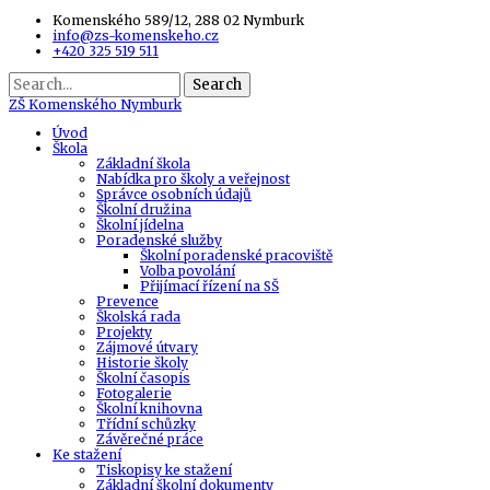
Komenského 589/12, 288 02 Nymburk
info@zs-komenskeho.cz
+420 325 519 511
Search
ZŠ
Komenského Nymburk
Úvod
Škola
Základní škola
Nabídka pro školy a veřejnost
Správce osobních údajů
Školní družina
Školní jídelna
Poradenské služby
Školní poradenské pracoviště
Volba povolání
Přijímací řízení na SŠ
Prevence
Školská rada
Projekty
Zájmové útvary
Historie školy
Školní časopis
Fotogalerie
Školní knihovna
Třídní schůzky
Závěrečné práce
Ke stažení
Tiskopisy ke stažení
Základní školní dokumenty