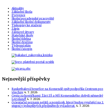
Aktuality
Základní škola
Prevence
Školní poradenské pracoviště
Základní školní dokumenty
Tiskopisy ke stažení
Zápis
Zájmové útvary
Mateřské školy
Školní jídelna
Školní družina
Týdenní plán
Školní časopis
Nejnovější příspěvky
Basketbalová benefice na Komendě opět podpořila Centrum pro
všechny
4. 7. 2026
Cesta za kostičkami: Žáci ZŠ a MŠ Komenského dobyli německý
Legoland!
4. 7. 2026
Orientační seznam sešitů a pomůcek, které budou vyučující na 2.
stupni v jednotlivých předmětech vyžadovat.
4. 7. 2026