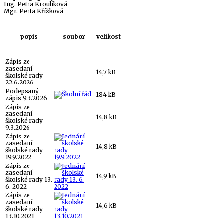
Ing. Petra Kroulíková
Mgr. Perta Křížková
popis
soubor
velikost
Zápis ze
zasedaní
14,7 kB
školské rady
22.6.2026
Podepsaný
184 kB
zápis 9.3.2026
Zápis ze
zasedaní
14,8 kB
školské rady
9.3.2026
Zápis ze
zasedaní
14,8 kB
školské rady
19.9.2022
Zápis ze
zasedaní
14,9 kB
školské rady 13.
6. 2022
Zápis ze
zasedaní
14,6 kB
školské rady
13.10.2021