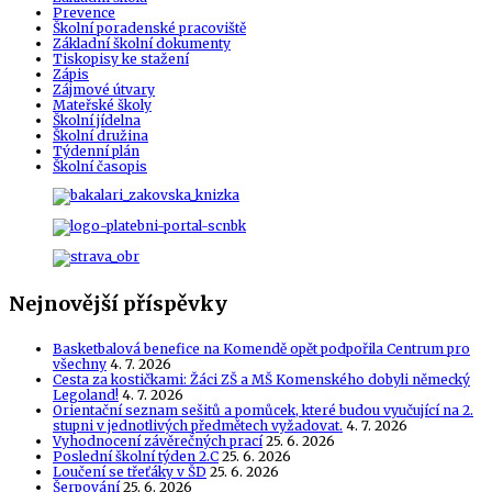
Prevence
Školní poradenské pracoviště
Základní školní dokumenty
Tiskopisy ke stažení
Zápis
Zájmové útvary
Mateřské školy
Školní jídelna
Školní družina
Týdenní plán
Školní časopis
Nejnovější příspěvky
Basketbalová benefice na Komendě opět podpořila Centrum pro
všechny
4. 7. 2026
Cesta za kostičkami: Žáci ZŠ a MŠ Komenského dobyli německý
Legoland!
4. 7. 2026
Orientační seznam sešitů a pomůcek, které budou vyučující na 2.
stupni v jednotlivých předmětech vyžadovat.
4. 7. 2026
Vyhodnocení závěrečných prací
25. 6. 2026
Poslední školní týden 2.C
25. 6. 2026
Loučení se třeťáky v ŠD
25. 6. 2026
Šerpování
25. 6. 2026