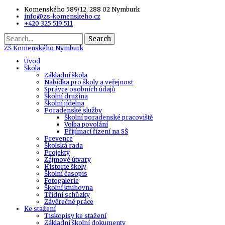
Komenského 589/12, 288 02 Nymburk
info@zs-komenskeho.cz
+420 325 519 511
Search
ZŠ
Komenského Nymburk
Úvod
Škola
Základní škola
Nabídka pro školy a veřejnost
Správce osobních údajů
Školní družina
Školní jídelna
Poradenské služby
Školní poradenské pracoviště
Volba povolání
Přijímací řízení na SŠ
Prevence
Školská rada
Projekty
Zájmové útvary
Historie školy
Školní časopis
Fotogalerie
Školní knihovna
Třídní schůzky
Závěrečné práce
Ke stažení
Tiskopisy ke stažení
Základní školní dokumenty