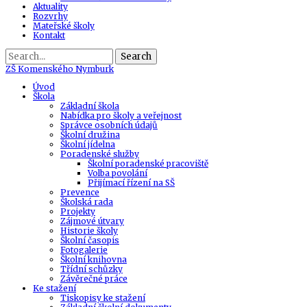
Aktuality
Rozvrhy
Mateřské školy
Kontakt
Search
ZŠ
Komenského Nymburk
Úvod
Škola
Základní škola
Nabídka pro školy a veřejnost
Správce osobních údajů
Školní družina
Školní jídelna
Poradenské služby
Školní poradenské pracoviště
Volba povolání
Přijímací řízení na SŠ
Prevence
Školská rada
Projekty
Zájmové útvary
Historie školy
Školní časopis
Fotogalerie
Školní knihovna
Třídní schůzky
Závěrečné práce
Ke stažení
Tiskopisy ke stažení