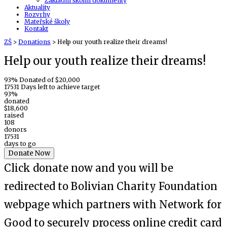
Základní školní dokumenty
Aktuality
Rozvrhy
Mateřské školy
Kontakt
ZŠ
>
Donations
>
Help our youth realize their dreams!
Help our youth realize their dreams!
93% Donated of $20,000
17531 Days left to achieve target
93%
donated
$18,600
raised
108
donors
17531
days to go
Donate Now
Click donate now and you will be
redirected to Bolivian Charity Foundation
webpage which partners with Network for
Good to securely process online credit card