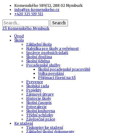
Komenského 589/12, 288 02 Nymburk
info@zs-komenskeho.cz
+420 325 519 511
Search
ZŠ
Komenského Nymburk
Úvod
Škola
Základní škola
Nabídka pro školy a veřejnost
Správce osobních údajů
Školní družina
Školní jídelna
Poradenské služby
Školní poradenské pracoviště
Volba povolání
Přijímací řízení na SŠ
Prevence
Školská rada
Projekty
Zájmové útvary
Historie školy
Školní časopis
Fotogalerie
Školní knihovna
Třídní schůzky
Závěrečné práce
Ke stažení
Tiskopisy ke stažení
Základní školní dokumenty