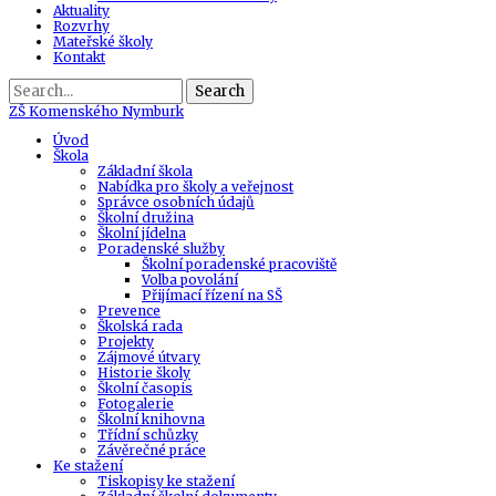
Aktuality
Rozvrhy
Mateřské školy
Kontakt
Search
ZŠ
Komenského Nymburk
Úvod
Škola
Základní škola
Nabídka pro školy a veřejnost
Správce osobních údajů
Školní družina
Školní jídelna
Poradenské služby
Školní poradenské pracoviště
Volba povolání
Přijímací řízení na SŠ
Prevence
Školská rada
Projekty
Zájmové útvary
Historie školy
Školní časopis
Fotogalerie
Školní knihovna
Třídní schůzky
Závěrečné práce
Ke stažení
Tiskopisy ke stažení