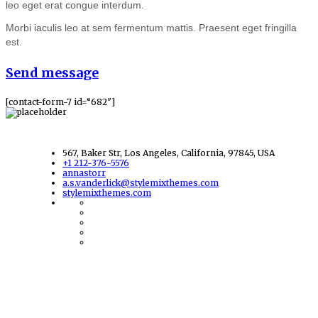
leo eget erat congue interdum.
Morbi iaculis leo at sem fermentum mattis. Praesent eget fringilla
est.
Send message
[contact-form-7 id=“682″]
567, Baker Str, Los Angeles, California, 97845, USA
+1 212-376-5576
annastorr
a.s.vanderlick@stylemixthemes.com
stylemixthemes.com