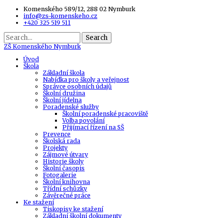
Komenského 589/12, 288 02 Nymburk
info@zs-komenskeho.cz
+420 325 519 511
Search
ZŠ
Komenského Nymburk
Úvod
Škola
Základní škola
Nabídka pro školy a veřejnost
Správce osobních údajů
Školní družina
Školní jídelna
Poradenské služby
Školní poradenské pracoviště
Volba povolání
Přijímací řízení na SŠ
Prevence
Školská rada
Projekty
Zájmové útvary
Historie školy
Školní časopis
Fotogalerie
Školní knihovna
Třídní schůzky
Závěrečné práce
Ke stažení
Tiskopisy ke stažení
Základní školní dokumenty