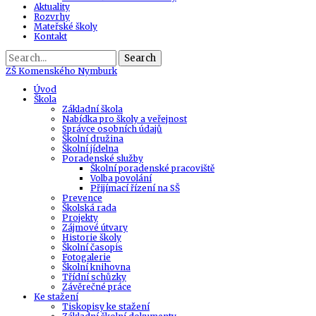
Aktuality
Rozvrhy
Mateřské školy
Kontakt
Search
ZŠ
Komenského Nymburk
Úvod
Škola
Základní škola
Nabídka pro školy a veřejnost
Správce osobních údajů
Školní družina
Školní jídelna
Poradenské služby
Školní poradenské pracoviště
Volba povolání
Přijímací řízení na SŠ
Prevence
Školská rada
Projekty
Zájmové útvary
Historie školy
Školní časopis
Fotogalerie
Školní knihovna
Třídní schůzky
Závěrečné práce
Ke stažení
Tiskopisy ke stažení