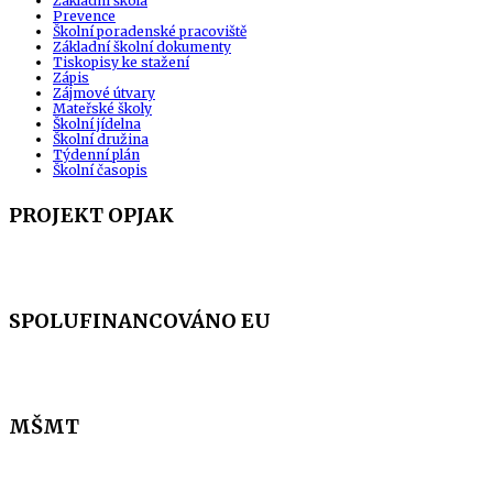
Základní škola
Prevence
Školní poradenské pracoviště
Základní školní dokumenty
Tiskopisy ke stažení
Zápis
Zájmové útvary
Mateřské školy
Školní jídelna
Školní družina
Týdenní plán
Školní časopis
PROJEKT OPJAK
SPOLUFINANCOVÁNO EU
MŠMT