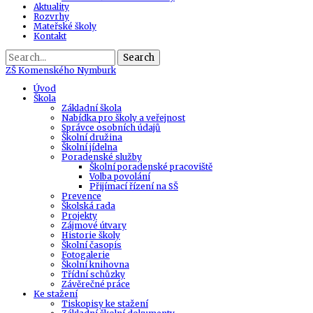
Aktuality
Rozvrhy
Mateřské školy
Kontakt
Search
ZŠ
Komenského Nymburk
Úvod
Škola
Základní škola
Nabídka pro školy a veřejnost
Správce osobních údajů
Školní družina
Školní jídelna
Poradenské služby
Školní poradenské pracoviště
Volba povolání
Přijímací řízení na SŠ
Prevence
Školská rada
Projekty
Zájmové útvary
Historie školy
Školní časopis
Fotogalerie
Školní knihovna
Třídní schůzky
Závěrečné práce
Ke stažení
Tiskopisy ke stažení