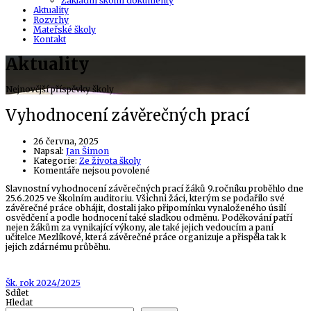
Základní školní dokumenty
Aktuality
Rozvrhy
Mateřské školy
Kontakt
Aktuality
Nejnovější příspěvky školy
Vyhodnocení závěrečných prací
26 června, 2025
Author
Napsal:
Jan Šimon
Kategorie:
Ze života školy
u
Komentáře nejsou povolené
textu
Slavnostní vyhodnocení závěrečných prací žáků 9.ročníku proběhlo dne
s
25.6.2025 ve školním auditoriu. Všichni žáci, kterým se podařilo své
názvem
závěrečné práce obhájit, dostali jako připomínku vynaloženého úsilí
Vyhodnocení
osvědčení a podle hodnocení také sladkou odměnu. Poděkování patří
závěrečných
nejen žákům za vynikající výkony, ale také jejich vedoucím a paní
prací
učitelce Mezlíkové, která závěrečné práce organizuje a přispěla tak k
jejich zdárnému průběhu.
Tags
Šk. rok 2024/2025
Sdílet
Hledat