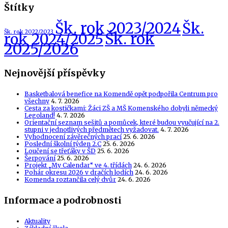
Štítky
Šk. rok 2023/2024
Šk.
Šk. rok 2022/2023
Šk. rok
rok 2024/2025
2025/2026
Nejnovější příspěvky
Basketbalová benefice na Komendě opět podpořila Centrum pro
všechny
4. 7. 2026
Cesta za kostičkami: Žáci ZŠ a MŠ Komenského dobyli německý
Legoland!
4. 7. 2026
Orientační seznam sešitů a pomůcek, které budou vyučující na 2.
stupni v jednotlivých předmětech vyžadovat.
4. 7. 2026
Vyhodnocení závěrečných prací
25. 6. 2026
Poslední školní týden 2.C
25. 6. 2026
Loučení se třeťáky v ŠD
25. 6. 2026
Šerpování
25. 6. 2026
Projekt „My Calendar“ ve 4. třídách
24. 6. 2026
Pohár okresu 2026 v dračích lodích
24. 6. 2026
Komenda roztančila celý dvůr
24. 6. 2026
Informace a podrobnosti
Aktuality