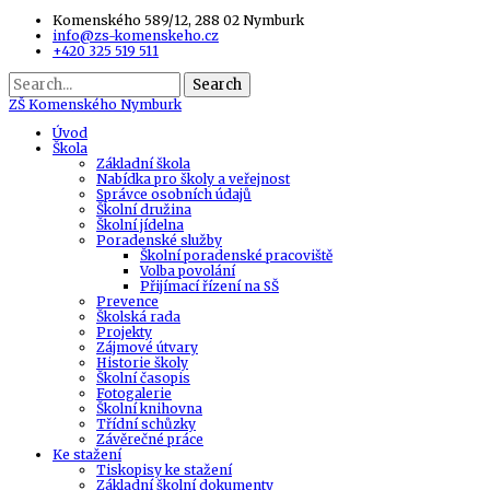
Komenského 589/12, 288 02 Nymburk
info@zs-komenskeho.cz
+420 325 519 511
Search
ZŠ
Komenského Nymburk
Úvod
Škola
Základní škola
Nabídka pro školy a veřejnost
Správce osobních údajů
Školní družina
Školní jídelna
Poradenské služby
Školní poradenské pracoviště
Volba povolání
Přijímací řízení na SŠ
Prevence
Školská rada
Projekty
Zájmové útvary
Historie školy
Školní časopis
Fotogalerie
Školní knihovna
Třídní schůzky
Závěrečné práce
Ke stažení
Tiskopisy ke stažení
Základní školní dokumenty