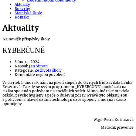
Základní školní dokumenty
Aktuality
Rozvrhy
Mateřské školy
Kontakt
Aktuality
Nejnovější příspěvky školy
KYBERČUNĚ
5 února, 2024
Author
Napsal:
Jan Šimon
Kategorie:
Ze života školy
u
Komentáře nejsou povolené
textu
Ve čtvrtek 1. února k nám na první stupeň do čtvrtých tříd zavítala Lenka
s
Eckertová. Ta zde se svým programem „KYBERČUNĚ“ poukázala na
názvem
rizika spojená s pohybem na sociálních sítích. Mimo jiné také otevřela
KYBERČUNĚ
otázku psychohygieny a péče o duševní zdrav. Právě tyto oblasti jsou
s pohybem a hlavně užitím technologií úzce spojeny a možná i často
opomíjeny.
Mgr. Petra Kořínková
Metodik prevence