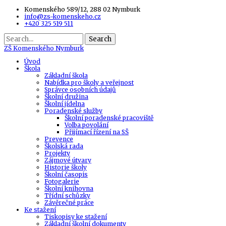
Komenského 589/12, 288 02 Nymburk
info@zs-komenskeho.cz
+420 325 519 511
Search
ZŠ
Komenského Nymburk
Úvod
Škola
Základní škola
Nabídka pro školy a veřejnost
Správce osobních údajů
Školní družina
Školní jídelna
Poradenské služby
Školní poradenské pracoviště
Volba povolání
Přijímací řízení na SŠ
Prevence
Školská rada
Projekty
Zájmové útvary
Historie školy
Školní časopis
Fotogalerie
Školní knihovna
Třídní schůzky
Závěrečné práce
Ke stažení
Tiskopisy ke stažení
Základní školní dokumenty