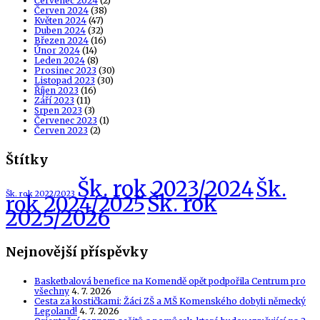
Červenec 2024
(2)
Červen 2024
(38)
Květen 2024
(47)
Duben 2024
(32)
Březen 2024
(16)
Únor 2024
(14)
Leden 2024
(8)
Prosinec 2023
(30)
Listopad 2023
(30)
Říjen 2023
(16)
Září 2023
(11)
Srpen 2023
(3)
Červenec 2023
(1)
Červen 2023
(2)
Štítky
Šk. rok 2023/2024
Šk.
Šk. rok 2022/2023
Šk. rok
rok 2024/2025
2025/2026
Nejnovější příspěvky
Basketbalová benefice na Komendě opět podpořila Centrum pro
všechny
4. 7. 2026
Cesta za kostičkami: Žáci ZŠ a MŠ Komenského dobyli německý
Legoland!
4. 7. 2026