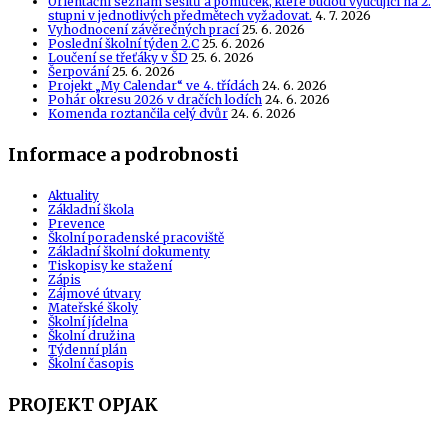
Orientační seznam sešitů a pomůcek, které budou vyučující na 2.
stupni v jednotlivých předmětech vyžadovat.
4. 7. 2026
Vyhodnocení závěrečných prací
25. 6. 2026
Poslední školní týden 2.C
25. 6. 2026
Loučení se třeťáky v ŠD
25. 6. 2026
Šerpování
25. 6. 2026
Projekt „My Calendar“ ve 4. třídách
24. 6. 2026
Pohár okresu 2026 v dračích lodích
24. 6. 2026
Komenda roztančila celý dvůr
24. 6. 2026
Informace a podrobnosti
Aktuality
Základní škola
Prevence
Školní poradenské pracoviště
Základní školní dokumenty
Tiskopisy ke stažení
Zápis
Zájmové útvary
Mateřské školy
Školní jídelna
Školní družina
Týdenní plán
Školní časopis
PROJEKT OPJAK