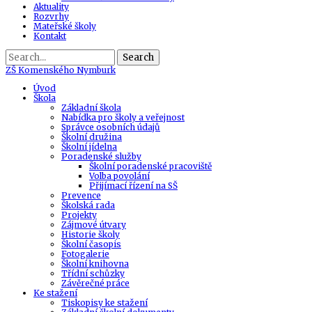
Aktuality
Rozvrhy
Mateřské školy
Kontakt
Search
ZŠ
Komenského Nymburk
Úvod
Škola
Základní škola
Nabídka pro školy a veřejnost
Správce osobních údajů
Školní družina
Školní jídelna
Poradenské služby
Školní poradenské pracoviště
Volba povolání
Přijímací řízení na SŠ
Prevence
Školská rada
Projekty
Zájmové útvary
Historie školy
Školní časopis
Fotogalerie
Školní knihovna
Třídní schůzky
Závěrečné práce
Ke stažení
Tiskopisy ke stažení