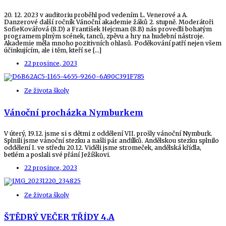
20. 12. 2023 v auditoriu proběhl pod vedením L. Venerové a A.
Danzerové další ročník Vánoční akademie žáků 2. stupně. Moderátoři
SofieKovářová (8.D) a František Hejcman (8.B) nás provedli bohatým
programem plným scének, tanců, zpěvu a hry na hudební nástroje.
Akademie měla mnoho pozitivních ohlasů. Poděkování patří nejen všem
účinkujícím, ale i těm, kteří se […]
22 prosince, 2023
Ze života školy
Vánoční procházka Nymburkem
V úterý, 19.12. jsme si s dětmi z oddělení VII. prošly vánoční Nymburk.
Splnili jsme vánoční stezku a našli pár andílků. Andělskou stezku splnilo
oddělení I. ve středu 20.12. Viděli jsme stromeček, andělská křídla,
betlém a poslali své přání Ježíškovi.
22 prosince, 2023
Ze života školy
ŠTĚDRÝ VEČER TŘÍDY 4.A