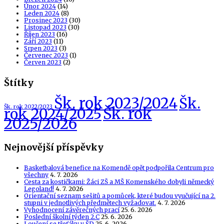
Únor 2024
(14)
Leden 2024
(8)
Prosinec 2023
(30)
Listopad 2023
(30)
Říjen 2023
(16)
Září 2023
(11)
Srpen 2023
(3)
Červenec 2023
(1)
Červen 2023
(2)
Štítky
Šk. rok 2023/2024
Šk.
Šk. rok 2022/2023
Šk. rok
rok 2024/2025
2025/2026
Nejnovější příspěvky
Basketbalová benefice na Komendě opět podpořila Centrum pro
všechny
4. 7. 2026
Cesta za kostičkami: Žáci ZŠ a MŠ Komenského dobyli německý
Legoland!
4. 7. 2026
Orientační seznam sešitů a pomůcek, které budou vyučující na 2.
stupni v jednotlivých předmětech vyžadovat.
4. 7. 2026
Vyhodnocení závěrečných prací
25. 6. 2026
Poslední školní týden 2.C
25. 6. 2026
Loučení se třeťáky v ŠD
25. 6. 2026