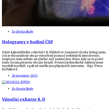
Ze života školy
Hologramy v hodině ČSP
Závěr kalendářního roku byl v 8. třídách ve znamení výroby hologramu,
což je třírozměrný obraz vytvořený pomocí světelných interferencí.
Inspirací nám nebylo nic jiného než známá Star Wars, kde se to právě
touto formu přenosu obrazu hemží. Pomocí jednoduché šablony jsme
vyrobili trychtýř, a pak už stačilo jen připojení k internetu. Mgr. Petra
Kořínková
20 prosince, 2023
Ze života školy
Vánoční exkurze 8. D