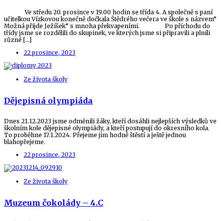
Ve středu 20. prosince v 19.00 hodin se třída 4. A společně s paní
učitelkou Vízkovou konečně dočkala Štědrého večera ve škole s názvem“
Možná přijde Ježíšek“ s mnoha překvapeními. Po příchodu do
třídy jsme se rozdělili do skupinek, ve kterých jsme si připravili a plnili
různé […]
22 prosince, 2023
Ze života školy
Dějepisná olympiáda
Dnes 21.12.2023 jsme odměnili žáky, kteří dosáhli nejlepších výsledků ve
školním kole dějepisné olympiády, a kteří postupují do okresního kola.
To proběhne 17.1.2024. Přejeme jim hodně štěstí a ještě jednou
blahopřejeme.
22 prosince, 2023
Ze života školy
Muzeum čokolády – 4.C