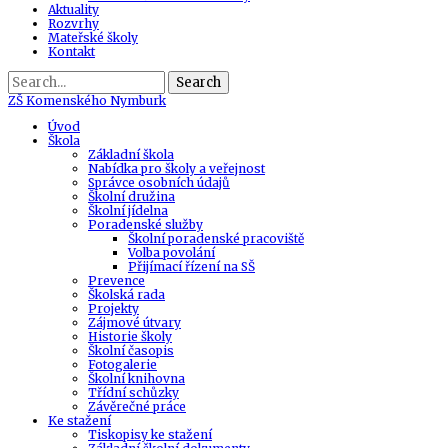
Aktuality
Rozvrhy
Mateřské školy
Kontakt
Search
ZŠ
Komenského Nymburk
Úvod
Škola
Základní škola
Nabídka pro školy a veřejnost
Správce osobních údajů
Školní družina
Školní jídelna
Poradenské služby
Školní poradenské pracoviště
Volba povolání
Přijímací řízení na SŠ
Prevence
Školská rada
Projekty
Zájmové útvary
Historie školy
Školní časopis
Fotogalerie
Školní knihovna
Třídní schůzky
Závěrečné práce
Ke stažení
Tiskopisy ke stažení