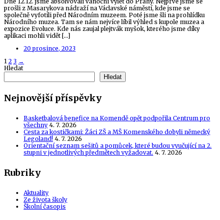
Dne 12.12. jsme absolvovali vánoční výlet do Prahy. Nejprve jsme se
prošli z Masarykova nádraží na Václavské náměstí, kde jsme se
společně vyfotili před Národním muzeem. Poté jsme šli na prohlídku
Národního muzea. Tam se nám nejvíce líbil výhled s kupole muzea a
expozice Evoluce. Kde nás zaujal plejtvák myšok, kterého jsme díky
aplikaci mohli vidět […]
20 prosince, 2023
Posts
1
2
3
→
Hledat
navigation
Hledat
Nejnovější příspěvky
Basketbalová benefice na Komendě opět podpořila Centrum pro
všechny
4. 7. 2026
Cesta za kostičkami: Žáci ZŠ a MŠ Komenského dobyli německý
Legoland!
4. 7. 2026
Orientační seznam sešitů a pomůcek, které budou vyučující na 2.
stupni v jednotlivých předmětech vyžadovat.
4. 7. 2026
Rubriky
Aktuality
Ze života školy
Školní časopis