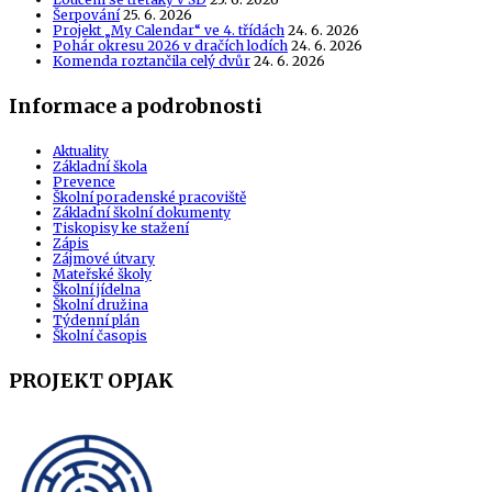
Šerpování
25. 6. 2026
Projekt „My Calendar“ ve 4. třídách
24. 6. 2026
Pohár okresu 2026 v dračích lodích
24. 6. 2026
Komenda roztančila celý dvůr
24. 6. 2026
Informace a podrobnosti
Aktuality
Základní škola
Prevence
Školní poradenské pracoviště
Základní školní dokumenty
Tiskopisy ke stažení
Zápis
Zájmové útvary
Mateřské školy
Školní jídelna
Školní družina
Týdenní plán
Školní časopis
PROJEKT OPJAK