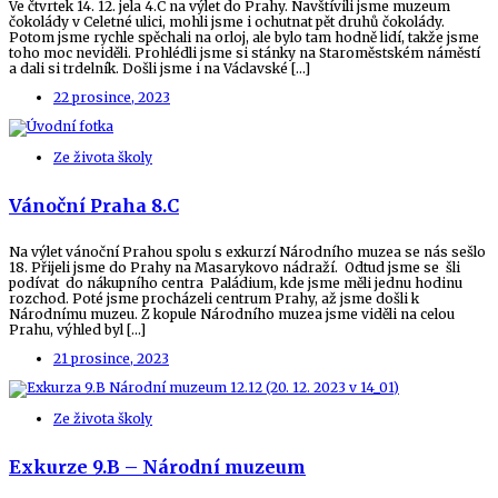
Ve čtvrtek 14. 12. jela 4.C na výlet do Prahy. Navštívili jsme muzeum
čokolády v Celetné ulici, mohli jsme i ochutnat pět druhů čokolády.
Potom jsme rychle spěchali na orloj, ale bylo tam hodně lidí, takže jsme
toho moc neviděli. Prohlédli jsme si stánky na Staroměstském náměstí
a dali si trdelník. Došli jsme i na Václavské […]
22 prosince, 2023
Ze života školy
Vánoční Praha 8.C
Na výlet vánoční Prahou spolu s exkurzí Národního muzea se nás sešlo
18. Přijeli jsme do Prahy na Masarykovo nádraží. Odtud jsme se šli
podívat do nákupního centra Paládium, kde jsme měli jednu hodinu
rozchod. Poté jsme procházeli centrum Prahy, až jsme došli k
Národnímu muzeu. Z kopule Národního muzea jsme viděli na celou
Prahu, výhled byl […]
21 prosince, 2023
Ze života školy
Exkurze 9.B – Národní muzeum