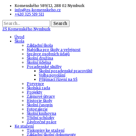
Komenského 589/12, 288 02 Nymburk
info@zs-komenskeho.cz
+420 325 519 511
Search
ZŠ
Komenského Nymburk
Úvod
Škola
Základní škola
Nabídka pro školy a veřejnost
Správce osobních údajů
Školní družina
Školní jídelna
Poradenské služby
Školní poradenské pracoviště
Volba povolání
Přijímací řízení na SŠ
Prevence
Školská rada
Projekty
Zájmové útvary
Historie školy
Školní časopis
Fotogalerie
Školní knihovna
Třídní schůzky
Závěrečné práce
Ke stažení
Tiskopisy ke stažení
Základní školní dokumenty