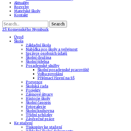
Aktuality
Rozvrhy
Mateřské školy
Kontakt
Search
ZŠ
Komenského Nymburk
Úvod
Škola
Základní škola
Nabídka pro školy a veřejnost
Správce osobních údajů
Školní družina
Školní jídelna
Poradenské služby
Školní poradenské pracoviště
Volba povolání
Přijímací řízení na SŠ
Prevence
Školská rada
Projekty
Zájmové útvary
Historie školy
Školní časopis
Fotogalerie
Školní knihovna
Třídní schůzky
Závěrečné práce
Ke stažení
Tiskopisy ke stažení