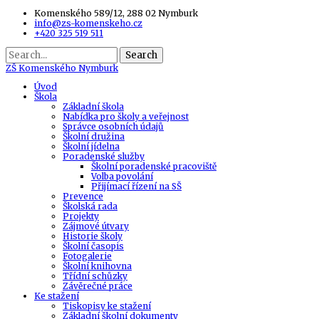
Komenského 589/12, 288 02 Nymburk
info@zs-komenskeho.cz
+420 325 519 511
Search
ZŠ
Komenského Nymburk
Úvod
Škola
Základní škola
Nabídka pro školy a veřejnost
Správce osobních údajů
Školní družina
Školní jídelna
Poradenské služby
Školní poradenské pracoviště
Volba povolání
Přijímací řízení na SŠ
Prevence
Školská rada
Projekty
Zájmové útvary
Historie školy
Školní časopis
Fotogalerie
Školní knihovna
Třídní schůzky
Závěrečné práce
Ke stažení
Tiskopisy ke stažení
Základní školní dokumenty