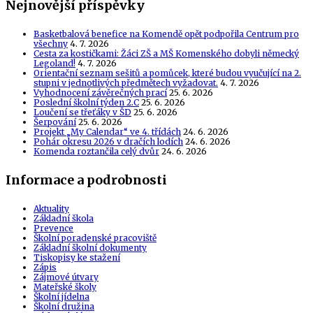
Nejnovější příspěvky
Basketbalová benefice na Komendě opět podpořila Centrum pro
všechny
4. 7. 2026
Cesta za kostičkami: Žáci ZŠ a MŠ Komenského dobyli německý
Legoland!
4. 7. 2026
Orientační seznam sešitů a pomůcek, které budou vyučující na 2.
stupni v jednotlivých předmětech vyžadovat.
4. 7. 2026
Vyhodnocení závěrečných prací
25. 6. 2026
Poslední školní týden 2.C
25. 6. 2026
Loučení se třeťáky v ŠD
25. 6. 2026
Šerpování
25. 6. 2026
Projekt „My Calendar“ ve 4. třídách
24. 6. 2026
Pohár okresu 2026 v dračích lodích
24. 6. 2026
Komenda roztančila celý dvůr
24. 6. 2026
Informace a podrobnosti
Aktuality
Základní škola
Prevence
Školní poradenské pracoviště
Základní školní dokumenty
Tiskopisy ke stažení
Zápis
Zájmové útvary
Mateřské školy
Školní jídelna
Školní družina