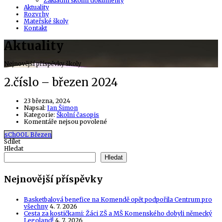
Základní školní dokumenty
Aktuality
Rozvrhy
Mateřské školy
Kontakt
Aktuality
Nejnovější příspěvky školy
2.číslo – březen 2024
23 března, 2024
Author
Napsal:
Jan Šimon
Kategorie:
Školní časopis
u
Komentáře nejsou povolené
textu
sChOOL Březen
s
Sdílet
názvem
Hledat
2.číslo
–
Hledat
březen
2024
Nejnovější příspěvky
Basketbalová benefice na Komendě opět podpořila Centrum pro
všechny
4. 7. 2026
Cesta za kostičkami: Žáci ZŠ a MŠ Komenského dobyli německý
Legoland!
4. 7. 2026