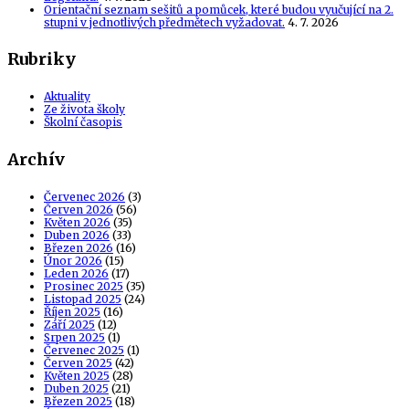
Orientační seznam sešitů a pomůcek, které budou vyučující na 2.
stupni v jednotlivých předmětech vyžadovat.
4. 7. 2026
Rubriky
Aktuality
Ze života školy
Školní časopis
Archív
Červenec 2026
(3)
Červen 2026
(56)
Květen 2026
(35)
Duben 2026
(33)
Březen 2026
(16)
Únor 2026
(15)
Leden 2026
(17)
Prosinec 2025
(35)
Listopad 2025
(24)
Říjen 2025
(16)
Září 2025
(12)
Srpen 2025
(1)
Červenec 2025
(1)
Červen 2025
(42)
Květen 2025
(28)
Duben 2025
(21)
Březen 2025
(18)