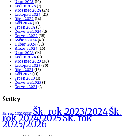
Únor 2025
(10)
Leden 2025
(7)
Prosinec 2024
(24)
Listopad 2024
(21)
Říjen 2024
(16)
Září 2024
(11)
Srpen 2024
(3)
Červenec 2024
(2)
Červen 2024
(38)
Květen 2024
(47)
Duben 2024
(32)
Březen 2024
(16)
Únor 2024
(14)
Leden 2024
(8)
Prosinec 2023
(30)
Listopad 2023
(30)
Říjen 2023
(16)
Září 2023
(11)
Srpen 2023
(3)
Červenec 2023
(1)
Červen 2023
(2)
Štítky
Šk. rok 2023/2024
Šk.
Šk. rok 2022/2023
Šk. rok
rok 2024/2025
2025/2026