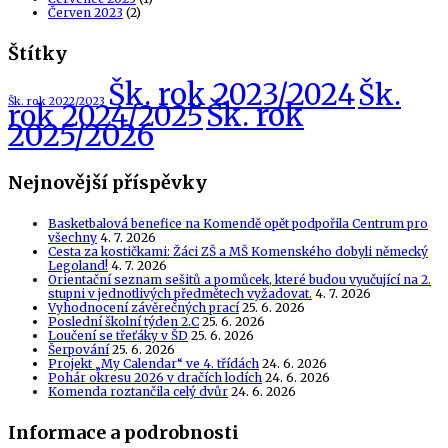
Červen 2023
(2)
Štítky
Šk. rok 2023/2024
Šk.
Šk. rok 2022/2023
Šk. rok
rok 2024/2025
2025/2026
Nejnovější příspěvky
Basketbalová benefice na Komendě opět podpořila Centrum pro
všechny
4. 7. 2026
Cesta za kostičkami: Žáci ZŠ a MŠ Komenského dobyli německý
Legoland!
4. 7. 2026
Orientační seznam sešitů a pomůcek, které budou vyučující na 2.
stupni v jednotlivých předmětech vyžadovat.
4. 7. 2026
Vyhodnocení závěrečných prací
25. 6. 2026
Poslední školní týden 2.C
25. 6. 2026
Loučení se třeťáky v ŠD
25. 6. 2026
Šerpování
25. 6. 2026
Projekt „My Calendar“ ve 4. třídách
24. 6. 2026
Pohár okresu 2026 v dračích lodích
24. 6. 2026
Komenda roztančila celý dvůr
24. 6. 2026
Informace a podrobnosti