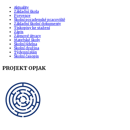
Aktuality
Základní škola
Prevence
Školní poradenské pracoviště
Základní školní dokumenty
Tiskopisy ke stažení
Zápis
Zájmové útvary
Mateřské školy
Školní jídelna
Školní družina
Týdenní plán
Školní časopis
PROJEKT OPJAK