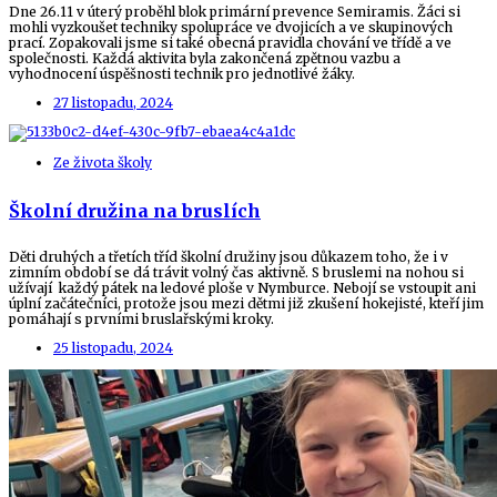
Dne 26.11 v úterý proběhl blok primární prevence Semiramis. Žáci si
mohli vyzkoušet techniky spolupráce ve dvojicích a ve skupinových
prací. Zopakovali jsme si také obecná pravidla chování ve třídě a ve
společnosti. Každá aktivita byla zakončená zpětnou vazbu a
vyhodnocení úspěšnosti technik pro jednotlivé žáky.
27 listopadu, 2024
Ze života školy
Školní družina na bruslích
Děti druhých a třetích tříd školní družiny jsou důkazem toho, že i v
zimním období se dá trávit volný čas aktivně. S bruslemi na nohou si
užívají každý pátek na ledové ploše v Nymburce. Nebojí se vstoupit ani
úplní začátečníci, protože jsou mezi dětmi již zkušení hokejisté, kteří jim
pomáhají s prvními bruslařskými kroky.
25 listopadu, 2024