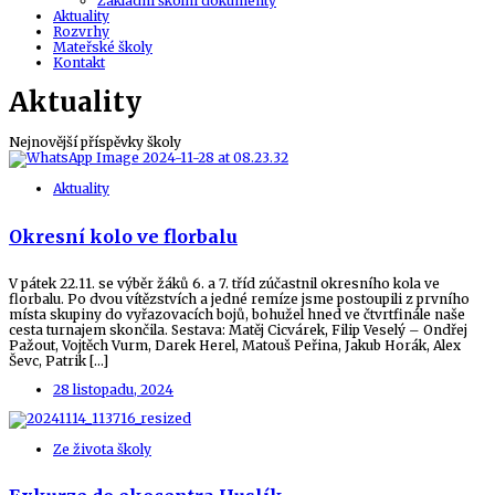
Základní školní dokumenty
Aktuality
Rozvrhy
Mateřské školy
Kontakt
Aktuality
Nejnovější příspěvky školy
Aktuality
Okresní kolo ve florbalu
V pátek 22.11. se výběr žáků 6. a 7. tříd zúčastnil okresního kola ve
florbalu. Po dvou vítězstvích a jedné remíze jsme postoupili z prvního
místa skupiny do vyřazovacích bojů, bohužel hned ve čtvrtfinále naše
cesta turnajem skončila. Sestava: Matěj Cicvárek, Filip Veselý – Ondřej
Pažout, Vojtěch Vurm, Darek Herel, Matouš Peřina, Jakub Horák, Alex
Ševc, Patrik […]
28 listopadu, 2024
Ze života školy