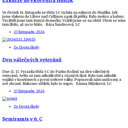
Exkurze do ekocentra Huslík
Ve čtvrtek 14. listopadu se třída 5.C vydala na exkurzi do Huslíku. Jeli
jsme vlakem do Libice nad Cidlinou a pak šli pěšky. Bylo mokro a bahno.
Vyráběli jsme tam hmyzí domečky. Vrátili jsme se na oběd. Všem se nám
tam líbilo, až na to bláto. Bára Šanderová, 5.C
27 listopadu, 2024
Ze života školy
Den válečných veteránů
Dne 11. 11. Vyrazila třída 5.C do Parku Hrdinů na den válečných
veteránů. Sešlo se tam několik tříd z různých škol. Bylo tam několik
vojáků v kostýmech z první světové války. Popisovali nám uniformy a
své zbraně. Nakonec stříleli, bylo to super. Emma Mlýnková, 5.C
27 listopadu, 2024
Ze života školy
Semiramis v 6. C