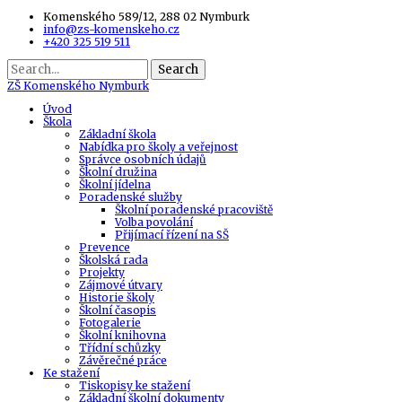
Komenského 589/12, 288 02 Nymburk
info@zs-komenskeho.cz
+420 325 519 511
Search
ZŠ
Komenského Nymburk
Úvod
Škola
Základní škola
Nabídka pro školy a veřejnost
Správce osobních údajů
Školní družina
Školní jídelna
Poradenské služby
Školní poradenské pracoviště
Volba povolání
Přijímací řízení na SŠ
Prevence
Školská rada
Projekty
Zájmové útvary
Historie školy
Školní časopis
Fotogalerie
Školní knihovna
Třídní schůzky
Závěrečné práce
Ke stažení
Tiskopisy ke stažení
Základní školní dokumenty