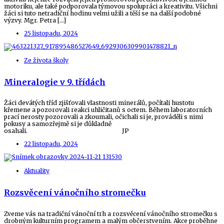
motoriku, ale také podporovala týmovou spolupráci a kreativitu. Všichni
žáci si tuto netradiční hodinu velmi užili a těší se na další podobné
výzvy. Mgr. Petra […]
25 listopadu, 2024
Ze života školy
Mineralogie v 9. třídách
Žáci devátých tříd zjišťovali vlastnosti minerálů, počítali hustotu
křemene a pozorovali reakci uhličitanů s octem. Během laboratorních
prací nerosty pozorovali a zkoumali, očichali si je, prováděli s nimi
pokusy a samozřejmě si je důkladně
osahali. JP
22 listopadu, 2024
Aktuality
Rozsvěcení vánočního stromečku
Zveme vás na tradiční vánoční trh a rozsvěcení vánočního stromečku s
drobným kulturním programem a malým občerstvením. Akce proběhne