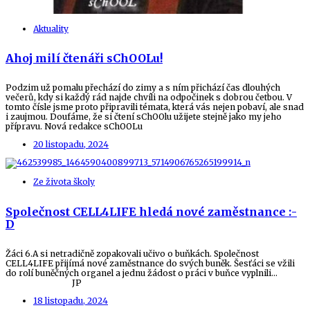
Aktuality
Ahoj milí čtenáři sChOOLu!
Podzim už pomalu přechází do zimy a s ním přichází čas dlouhých
večerů, kdy si každý rád najde chvíli na odpočinek s dobrou četbou. V
tomto čísle jsme proto připravili témata, která vás nejen pobaví, ale snad
i zaujmou. Doufáme, že si čtení sChOOlu užijete stejně jako my jeho
přípravu. Nová redakce sChOOLu
20 listopadu, 2024
Ze života školy
Společnost CELL4LIFE hledá nové zaměstnance :-
D
Žáci 6.A si netradičně zopakovali učivo o buňkách. Společnost
CELL4LIFE přijímá nové zaměstnance do svých buněk. Šesťáci se vžili
do rolí buněčných organel a jednu žádost o práci v buňce vyplnili…
JP
18 listopadu, 2024