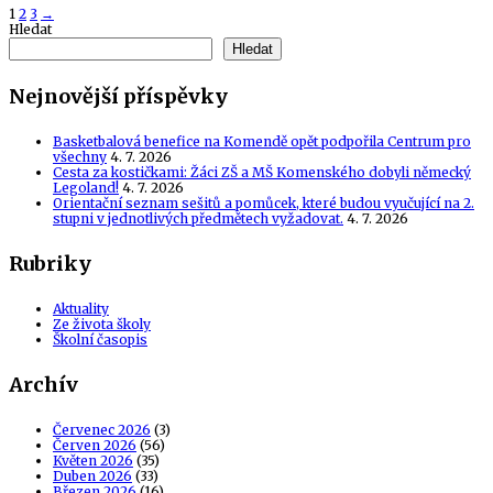
Posts
1
2
3
→
Hledat
navigation
Hledat
Nejnovější příspěvky
Basketbalová benefice na Komendě opět podpořila Centrum pro
všechny
4. 7. 2026
Cesta za kostičkami: Žáci ZŠ a MŠ Komenského dobyli německý
Legoland!
4. 7. 2026
Orientační seznam sešitů a pomůcek, které budou vyučující na 2.
stupni v jednotlivých předmětech vyžadovat.
4. 7. 2026
Rubriky
Aktuality
Ze života školy
Školní časopis
Archív
Červenec 2026
(3)
Červen 2026
(56)
Květen 2026
(35)
Duben 2026
(33)
Březen 2026
(16)