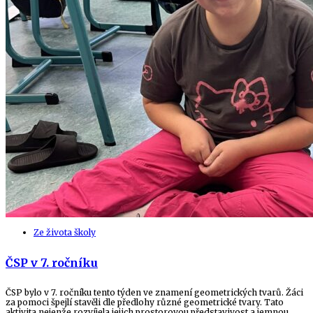
Ze života školy
ČSP v 7. ročníku
ČSP bylo v 7. ročníku tento týden ve znamení geometrických tvarů. Žáci
za pomoci špejlí stavěli dle předlohy různé geometrické tvary. Tato
aktivita nejenže rozvíjela jejich prostorovou představivost a jemnou