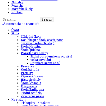
Aktuality
Rozvrhy
Mateřské školy
Kontakt
Search
ZŠ
Komenského Nymburk
Úvod
Škola
Základní škola
Nabídka pro školy a veřejnost
Správce osobních údajů
Školní družina
Školní jídelna
Poradenské služby
Školní poradenské pracoviště
Volba povolání
Přijímací řízení na SŠ
Prevence
Školská rada
Projekty
Zájmové útvary
Historie školy
Školní časopis
Fotogalerie
Školní knihovna
Třídní schůzky
Závěrečné práce
Ke stažení
Tiskopisy ke stažení