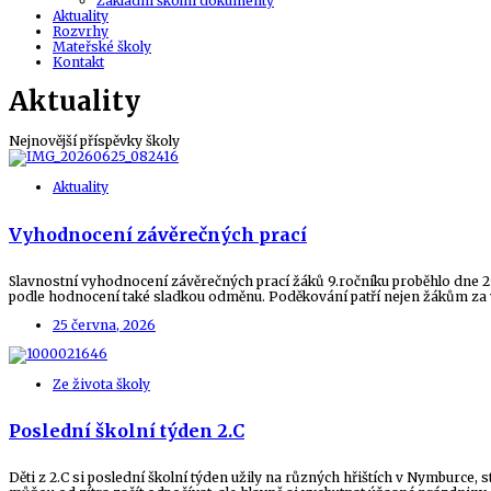
Základní školní dokumenty
Aktuality
Rozvrhy
Mateřské školy
Kontakt
Aktuality
Nejnovější příspěvky školy
Aktuality
Vyhodnocení závěrečných prací
Slavnostní vyhodnocení závěrečných prací žáků 9.ročníku proběhlo dne 25.
podle hodnocení také sladkou odměnu. Poděkování patří nejen žákům za vyni
25 června, 2026
Ze života školy
Poslední školní týden 2.C
Děti z 2.C si poslední školní týden užily na různých hřištích v Nymburce, s