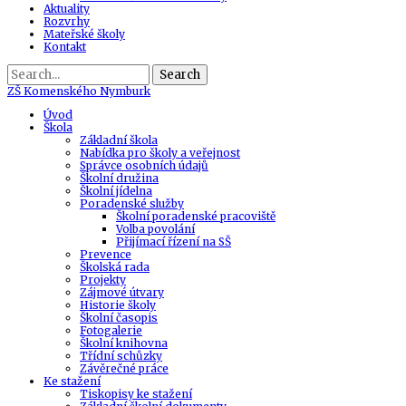
Aktuality
Rozvrhy
Mateřské školy
Kontakt
Search
ZŠ
Komenského Nymburk
Úvod
Škola
Základní škola
Nabídka pro školy a veřejnost
Správce osobních údajů
Školní družina
Školní jídelna
Poradenské služby
Školní poradenské pracoviště
Volba povolání
Přijímací řízení na SŠ
Prevence
Školská rada
Projekty
Zájmové útvary
Historie školy
Školní časopis
Fotogalerie
Školní knihovna
Třídní schůzky
Závěrečné práce
Ke stažení
Tiskopisy ke stažení