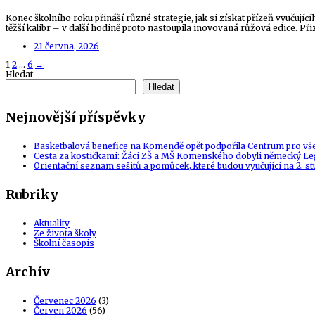
Konec školního roku přináší různé strategie, jak si získat přízeň vyučují
těžší kalibr – v další hodině proto nastoupila inovovaná růžová edice. Př
21 června, 2026
Posts
1
2
…
6
→
Hledat
navigation
Hledat
Nejnovější příspěvky
Basketbalová benefice na Komendě opět podpořila Centrum pro vš
Cesta za kostičkami: Žáci ZŠ a MŠ Komenského dobyli německý Le
Orientační seznam sešitů a pomůcek, které budou vyučující na 2. s
Rubriky
Aktuality
Ze života školy
Školní časopis
Archív
Červenec 2026
(3)
Červen 2026
(56)