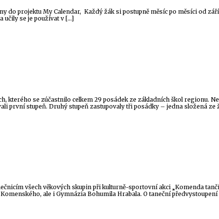
iny do projektu My Calendar, Každý žák si postupně měsíc po měsíci od září až
učily se je používat v […]
ích, kterého se zúčastnilo celkem 29 posádek ze základních škol regionu. 
ovali první stupeň. Druhý stupeň zastupovaly tři posádky – jedna složená ze ž
anečnicím všech věkových skupin při kulturně-sportovní akci „Komenda tančí“
n ZŠ Komenského, ale i Gymnázia Bohumila Hrabala. O taneční předvystoupení 