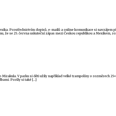
Mexika. Prostřednictvím dopisů, e-mailů a online komunikace si navzájem pře
mu, že se 25. června uskuteční zápas mezi Českou republikou a Mexikem, ro
.C do Mirakula. V parku si děti užily například velké trampolíny o rozměrech 
ami. Prošly si také […]