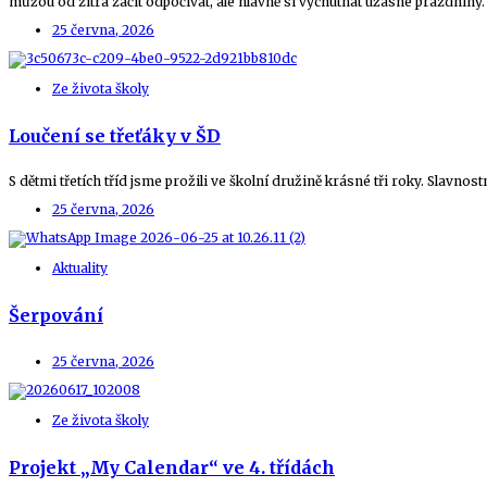
můžou od zítra začít odpočívat, ale hlavně si vychutnat úžasné prázdniny
25 června, 2026
Ze života školy
Loučení se třeťáky v ŠD
S dětmi třetích tříd jsme prožili ve školní družině krásné tři roky. Slavno
25 června, 2026
Aktuality
Šerpování
25 června, 2026
Ze života školy
Projekt „My Calendar“ ve 4. třídách