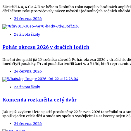
Žáci tříd 4.A, 4.C a 4.D se během školního roku zapojili v hodinách angličt
děti během roku procvičovaly názvy měsíců i jednotlivých ročních období a 
24 června, 2026
Ze života školy
Pohár okresu 2026 v dračích lodích
Dnešní den patřil již 15. ročníku závodů Pohár okresu 2026 v dračích lod
hned čtyři posádky. První posádku tvořili žáci 4. a 5. tříd, kteří reprezent
24 června, 2026
Ze života školy
Komenda roztančila celý dvůr
Jak je již zvykem i letos patřil prosluněný 22.červen 2026 tanečníkům a t
spojil v jeden celek děti a studenty spolu s vyučujícími a asistenty neje
24 června, 2026