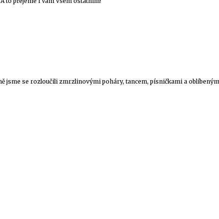
. A to přejeme i Vám Všem ostatním!
stně jsme se rozloučili zmrzlinovými poháry, tancem, písničkami a oblíbenými 