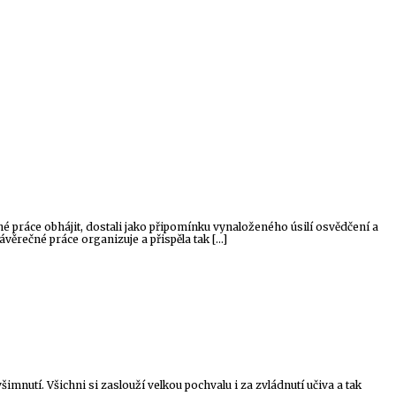
é práce obhájit, dostali jako připomínku vynaloženého úsilí osvědčení a
věrečné práce organizuje a přispěla tak […]
šimnutí. Všichni si zaslouží velkou pochvalu i za zvládnutí učiva a tak