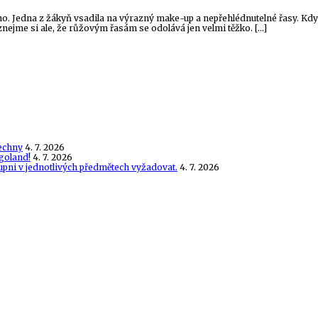
cího. Jedna z žákyň vsadila na výrazný make-up a nepřehlédnutelné řasy. Když
iznejme si ale, že růžovým řasám se odolává jen velmi těžko. […]
echny
4. 7. 2026
goland!
4. 7. 2026
tupni v jednotlivých předmětech vyžadovat.
4. 7. 2026