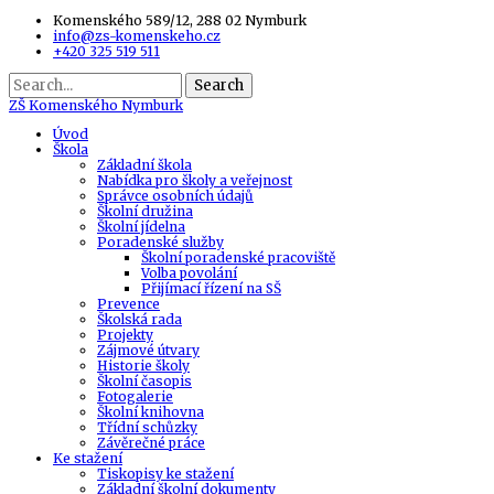
Komenského 589/12, 288 02 Nymburk
info@zs-komenskeho.cz
+420 325 519 511
Search
ZŠ
Komenského Nymburk
Úvod
Škola
Základní škola
Nabídka pro školy a veřejnost
Správce osobních údajů
Školní družina
Školní jídelna
Poradenské služby
Školní poradenské pracoviště
Volba povolání
Přijímací řízení na SŠ
Prevence
Školská rada
Projekty
Zájmové útvary
Historie školy
Školní časopis
Fotogalerie
Školní knihovna
Třídní schůzky
Závěrečné práce
Ke stažení
Tiskopisy ke stažení
Základní školní dokumenty