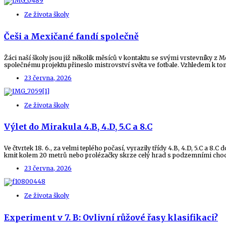
Ze života školy
Češi a Mexičané fandí společně
Žáci naší školy jsou již několik měsíců v kontaktu se svými vrstevníky z 
společnému projektu přineslo mistrovství světa ve fotbale. Vzhledem k to
23 června, 2026
Ze života školy
Výlet do Mirakula 4.B, 4.D, 5.C a 8.C
Ve čtvrtek 18. 6., za velmi teplého počasí, vyrazily třídy 4.B, 4.D, 5.C a 8
kmit kolem 20 metrů nebo prolézačky skrze celý hrad s podzemními chodb
23 června, 2026
Ze života školy
Experiment v 7. B: Ovlivní růžové řasy klasifikaci?