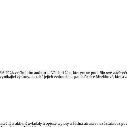
6.2026 ve školním auditoriu. Všichni žáci, kterým se podařilo své závěrečn
kající výkony, ale také jejich vedoucím a paní učitelce Mezlíkové, která zá
tatečně a aktivně zvládaly tropické teploty a žádná atrakce nezůstala bez pov