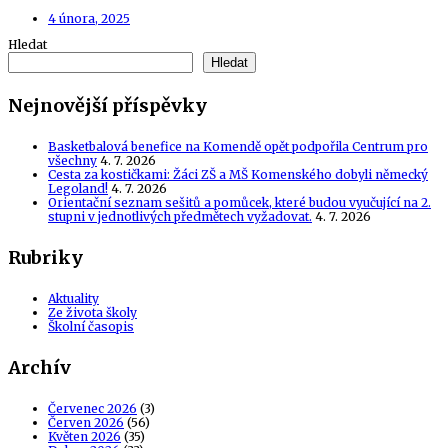
4 února, 2025
Hledat
Hledat
Nejnovější příspěvky
Basketbalová benefice na Komendě opět podpořila Centrum pro
všechny
4. 7. 2026
Cesta za kostičkami: Žáci ZŠ a MŠ Komenského dobyli německý
Legoland!
4. 7. 2026
Orientační seznam sešitů a pomůcek, které budou vyučující na 2.
stupni v jednotlivých předmětech vyžadovat.
4. 7. 2026
Rubriky
Aktuality
Ze života školy
Školní časopis
Archív
Červenec 2026
(3)
Červen 2026
(56)
Květen 2026
(35)