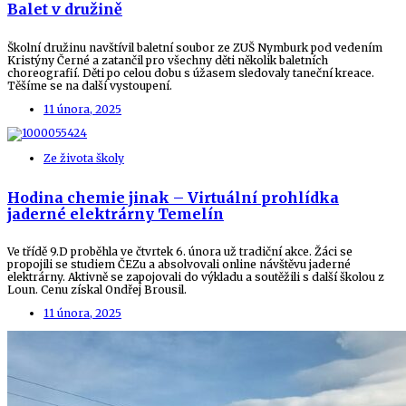
Balet v družině
Školní družinu navštívil baletní soubor ze ZUŠ Nymburk pod vedením
Kristýny Černé a zatančil pro všechny děti několik baletních
choreografií. Děti po celou dobu s úžasem sledovaly taneční kreace.
Těšíme se na další vystoupení.
11 února, 2025
Ze života školy
Hodina chemie jinak – Virtuální prohlídka
jaderné elektrárny Temelín
Ve třídě 9.D proběhla ve čtvrtek 6. února už tradiční akce. Žáci se
propojili se studiem ČEZu a absolvovali online návštěvu jaderné
elektrárny. Aktivně se zapojovali do výkladu a soutěžili s další školou z
Loun. Cenu získal Ondřej Brousil.
11 února, 2025