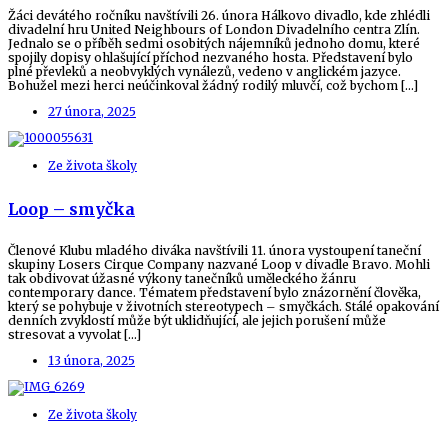
Žáci devátého ročníku navštívili 26. února Hálkovo divadlo, kde zhlédli
divadelní hru United Neighbours of London Divadelního centra Zlín.
Jednalo se o příběh sedmi osobitých nájemníků jednoho domu, které
spojily dopisy ohlašující příchod nezvaného hosta. Představení bylo
plné převleků a neobvyklých vynálezů, vedeno v anglickém jazyce.
Bohužel mezi herci neúčinkoval žádný rodilý mluvčí, což bychom […]
27 února, 2025
Ze života školy
Loop – smyčka
Členové Klubu mladého diváka navštívili 11. února vystoupení taneční
skupiny Losers Cirque Company nazvané Loop v divadle Bravo. Mohli
tak obdivovat úžasné výkony tanečníků uměleckého žánru
contemporary dance. Tématem představení bylo znázornění člověka,
který se pohybuje v životních stereotypech – smyčkách. Stálé opakování
denních zvyklostí může být uklidňující, ale jejich porušení může
stresovat a vyvolat […]
13 února, 2025
Ze života školy