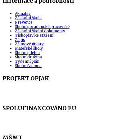
Informace a podrobnosti
Aktuality
Základní škola
Prevence
Školní poradenské pracoviště
Základní školní dokumenty
Tiskopisy ke stažení
Zápis
Zájmové útvary
Mateřské školy
Školní jídelna
Školní družina
Týdenní plán
Školní časopis
PROJEKT OPJAK
SPOLUFINANCOVÁNO EU
MŠMT