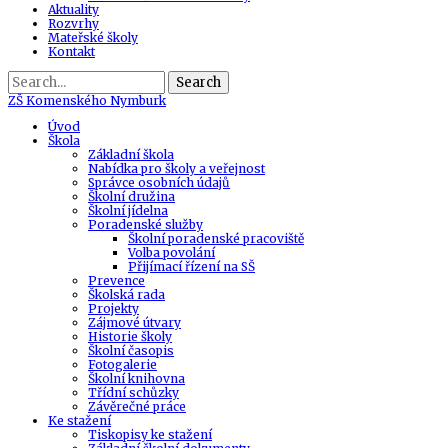
Aktuality
Rozvrhy
Mateřské školy
Kontakt
Search
ZŠ
Komenského Nymburk
Úvod
Škola
Základní škola
Nabídka pro školy a veřejnost
Správce osobních údajů
Školní družina
Školní jídelna
Poradenské služby
Školní poradenské pracoviště
Volba povolání
Přijímací řízení na SŠ
Prevence
Školská rada
Projekty
Zájmové útvary
Historie školy
Školní časopis
Fotogalerie
Školní knihovna
Třídní schůzky
Závěrečné práce
Ke stažení
Tiskopisy ke stažení