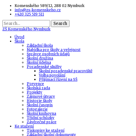
Komenského 589/12, 288 02 Nymburk
info@zs-komenskeho.cz
+420 325 519 511
Search
ZŠ
Komenského Nymburk
Úvod
Škola
Základní škola
Nabídka pro školy a veřejnost
Správce osobních údajů
Školní družina
Školní jídelna
Poradenské služby
Školní poradenské pracoviště
Volba povolání
Přijímací řízení na SŠ
Prevence
Školská rada
Projekty
Zájmové útvary
Historie školy
Školní časopis
Fotogalerie
Školní knihovna
Třídní schůzky
Závěrečné práce
Ke stažení
Tiskopisy ke stažení
Základní školní dokumenty