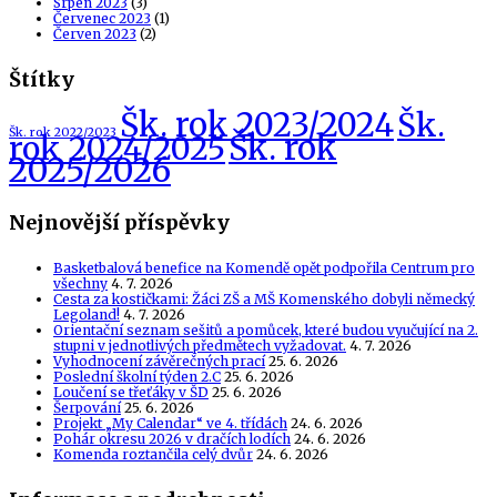
Srpen 2023
(3)
Červenec 2023
(1)
Červen 2023
(2)
Štítky
Šk. rok 2023/2024
Šk.
Šk. rok 2022/2023
Šk. rok
rok 2024/2025
2025/2026
Nejnovější příspěvky
Basketbalová benefice na Komendě opět podpořila Centrum pro
všechny
4. 7. 2026
Cesta za kostičkami: Žáci ZŠ a MŠ Komenského dobyli německý
Legoland!
4. 7. 2026
Orientační seznam sešitů a pomůcek, které budou vyučující na 2.
stupni v jednotlivých předmětech vyžadovat.
4. 7. 2026
Vyhodnocení závěrečných prací
25. 6. 2026
Poslední školní týden 2.C
25. 6. 2026
Loučení se třeťáky v ŠD
25. 6. 2026
Šerpování
25. 6. 2026
Projekt „My Calendar“ ve 4. třídách
24. 6. 2026
Pohár okresu 2026 v dračích lodích
24. 6. 2026
Komenda roztančila celý dvůr
24. 6. 2026