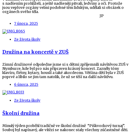
s nadšením prohlíželi, a ještě nadšeněji pitvali, ledviny a oči. Protože
jsou vepřové orgány velmi podobné těm lidským, udělali si obrázek o
orgánech svého těla.
JP
7 února, 2025
Ze života školy
Družina na koncertě v ZUŠ
Zimní družinové odpoledne jsme si s dětmi zpříjemnili návštěvou ZUŠ v
Nymburce, kde byl pro nás připraven krásný koncert. Zazněly tóny
klavíru, flétny, kytary, houslí a také akordeonu. Většina dětí byla v ZUŠ
poprvé a líbilo se jim tam natolik, že už se těší na další návštěvu.
6 února, 2025
Ze života školy
Školní družina
Minulý týden proběhl tradičně ve školní družině “Piškvorkový turnaj”.
Souboj byl napínavý, ale vítězi se nakonec staly všechny zúčastněné děti.