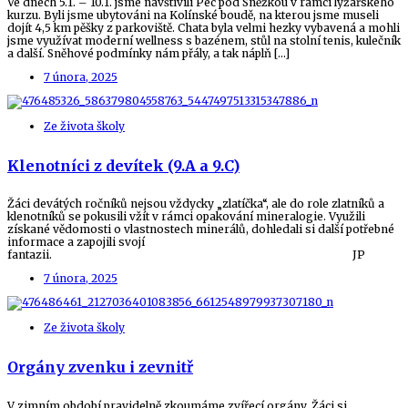
Ve dnech 5.1. – 10.1. jsme navštívili Pec pod Sněžkou v rámci lyžařského
kurzu. Byli jsme ubytováni na Kolínské boudě, na kterou jsme museli
dojít 4,5 km pěšky z parkoviště. Chata byla velmi hezky vybavená a mohli
jsme využívat moderní wellness s bazénem, stůl na stolní tenis, kulečník
a další. Sněhové podmínky nám přály, a tak náplň […]
7 února, 2025
Ze života školy
Klenotníci z devítek (9.A a 9.C)
Žáci devátých ročníků nejsou vždycky „zlatíčka“, ale do role zlatníků a
klenotníků se pokusili vžít v rámci opakování mineralogie. Využili
získané vědomosti o vlastnostech minerálů, dohledali si další potřebné
informace a zapojili svojí
fantazii. JP
7 února, 2025
Ze života školy
Orgány zvenku i zevnitř
V zimním období pravidelně zkoumáme zvířecí orgány. Žáci si