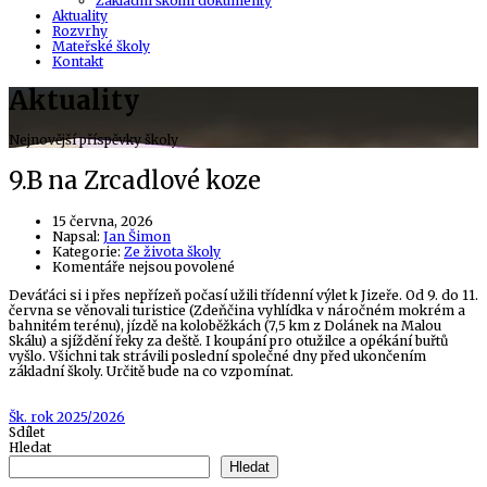
Základní školní dokumenty
Aktuality
Rozvrhy
Mateřské školy
Kontakt
Aktuality
Nejnovější příspěvky školy
9.B na Zrcadlové koze
15 června, 2026
Author
Napsal:
Jan Šimon
Kategorie:
Ze života školy
u
Komentáře nejsou povolené
textu
Deváťáci si i přes nepřízeň počasí užili třídenní výlet k Jizeře. Od 9. do 11.
s
června se věnovali turistice (Zdeňčina vyhlídka v náročném mokrém a
názvem
bahnitém terénu), jízdě na koloběžkách (7,5 km z Dolánek na Malou
9.B
Skálu) a sjíždění řeky za deště. I koupání pro otužilce a opékání buřtů
na
vyšlo. Všichni tak strávili poslední společné dny před ukončením
Zrcadlové
základní školy. Určitě bude na co vzpomínat.
koze
Tags
Šk. rok 2025/2026
Sdílet
Hledat
Hledat