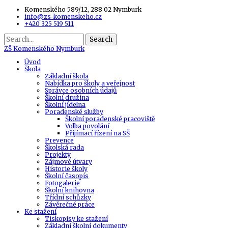
Komenského 589/12, 288 02 Nymburk
info@zs-komenskeho.cz
+420 325 519 511
Search
ZŠ
Komenského Nymburk
Úvod
Škola
Základní škola
Nabídka pro školy a veřejnost
Správce osobních údajů
Školní družina
Školní jídelna
Poradenské služby
Školní poradenské pracoviště
Volba povolání
Přijímací řízení na SŠ
Prevence
Školská rada
Projekty
Zájmové útvary
Historie školy
Školní časopis
Fotogalerie
Školní knihovna
Třídní schůzky
Závěrečné práce
Ke stažení
Tiskopisy ke stažení
Základní školní dokumenty