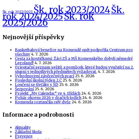
Šk. rok 2023/2024
Šk.
Šk. rok 2022/2023
Šk. rok
rok 2024/2025
2025/2026
Nejnovější příspěvky
Basketbalová benefice na Komendě opět podpořila Centrum pro
všechny
4. 7. 2026
Cesta za kostičkami: Žáci ZŠ a MŠ Komenského dobyli německý
Legoland!
4. 7. 2026
Orientační seznam sešitů a pomůcek, které budou vyučující na 2.
stupni v jednotlivých předmětech vyžadovat.
4. 7. 2026
Vyhodnocení závěrečných prací
25. 6. 2026
Poslední školní týden 2.C
25. 6. 2026
Loučení se třeťáky v ŠD
25. 6. 2026
Šerpování
25. 6. 2026
Projekt „My Calendar“ ve 4. třídách
24. 6. 2026
Pohár okresu 2026 v dračích lodích
24. 6. 2026
Komenda roztančila celý dvůr
24. 6. 2026
Informace a podrobnosti
Aktuality
Základní škola
Prevence