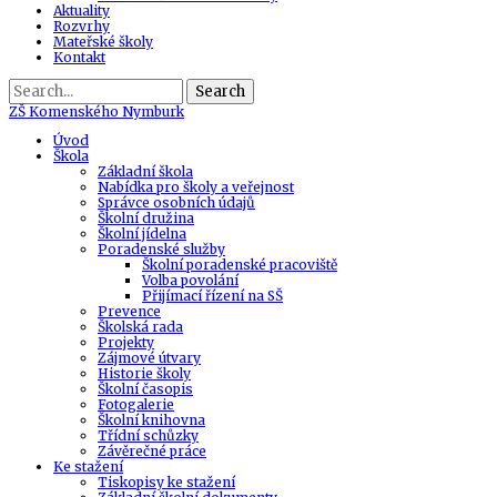
Aktuality
Rozvrhy
Mateřské školy
Kontakt
Search
ZŠ
Komenského Nymburk
Úvod
Škola
Základní škola
Nabídka pro školy a veřejnost
Správce osobních údajů
Školní družina
Školní jídelna
Poradenské služby
Školní poradenské pracoviště
Volba povolání
Přijímací řízení na SŠ
Prevence
Školská rada
Projekty
Zájmové útvary
Historie školy
Školní časopis
Fotogalerie
Školní knihovna
Třídní schůzky
Závěrečné práce
Ke stažení
Tiskopisy ke stažení