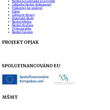
Školní poradenské pracoviště
Základní školní dokumenty
Tiskopisy ke stažení
Zápis
Zájmové útvary
Mateřské školy
Školní jídelna
Školní družina
Týdenní plán
Školní časopis
PROJEKT OPJAK
SPOLUFINANCOVÁNO EU
MŠMT