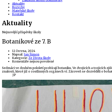
Základní školní dokumenty
Aktuality
Rozvrhy
Mateřské školy
Kontakt
Aktuality
Nejnovější příspěvky školy
Botanikové ze 7. B
12 června, 2024
Author
Napsal:
Jan Šimon
Kategorie:
Ze života školy
u
Komentáře nejsou povolené
textu
Sedmáci ve druhém pololetí probírají botaniku. Ve dvojicích a trojicích zj
s
znalosti, které již o rostlinných orgánech ví. Zároveň se dozvěděli o boh
názvem
JP
Botanikové
ze
7.
B