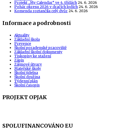
Projekt „My Calendar“ ve 4. třídách
24. 6. 2026
Pohár okresu 2026 v dračích lodích
24. 6. 2026
Komenda roztančila celý dvůr
24. 6. 2026
Informace a podrobnosti
Aktuality
Základní škola
Prevence
Školní poradenské pracoviště
Základní školní dokumenty
Tiskopisy ke stažení
Zápis
Zájmové útvary
Mateřské školy
Školní jídelna
Školní družina
Týdenní plán
Školní časopis
PROJEKT OPJAK
SPOLUFINANCOVÁNO EU