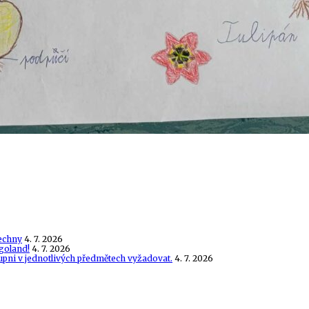
echny
4. 7. 2026
goland!
4. 7. 2026
tupni v jednotlivých předmětech vyžadovat.
4. 7. 2026