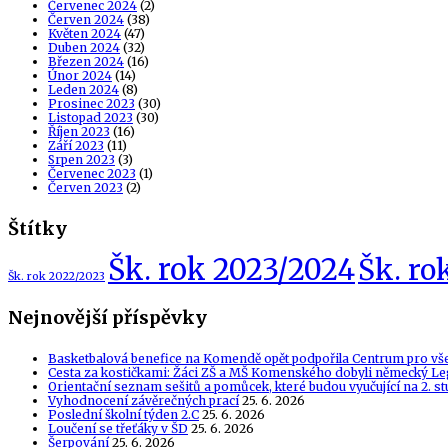
Červenec 2024
(2)
Červen 2024
(38)
Květen 2024
(47)
Duben 2024
(32)
Březen 2024
(16)
Únor 2024
(14)
Leden 2024
(8)
Prosinec 2023
(30)
Listopad 2023
(30)
Říjen 2023
(16)
Září 2023
(11)
Srpen 2023
(3)
Červenec 2023
(1)
Červen 2023
(2)
Štítky
Šk. rok 2023/2024
Šk. ro
Šk. rok 2022/2023
Nejnovější příspěvky
Basketbalová benefice na Komendě opět podpořila Centrum pro vš
Cesta za kostičkami: Žáci ZŠ a MŠ Komenského dobyli německý Le
Orientační seznam sešitů a pomůcek, které budou vyučující na 2. s
Vyhodnocení závěrečných prací
25. 6. 2026
Poslední školní týden 2.C
25. 6. 2026
Loučení se třeťáky v ŠD
25. 6. 2026
Šerpování
25. 6. 2026