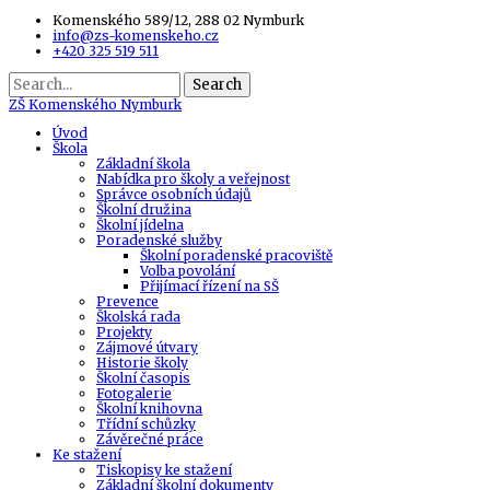
Komenského 589/12, 288 02 Nymburk
info@zs-komenskeho.cz
+420 325 519 511
Search
ZŠ
Komenského Nymburk
Úvod
Škola
Základní škola
Nabídka pro školy a veřejnost
Správce osobních údajů
Školní družina
Školní jídelna
Poradenské služby
Školní poradenské pracoviště
Volba povolání
Přijímací řízení na SŠ
Prevence
Školská rada
Projekty
Zájmové útvary
Historie školy
Školní časopis
Fotogalerie
Školní knihovna
Třídní schůzky
Závěrečné práce
Ke stažení
Tiskopisy ke stažení
Základní školní dokumenty