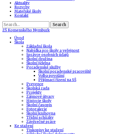
Aktuality
Rozvrhy
Mateřské školy
Kontakt
Search
ZŠ
Komenského Nymburk
Úvod
Škola
Základní škola
Nabídka pro školy a veřejnost
Správce osobních údajů
Školní družina
Školní jídelna
Poradenské služby
Školní poradenské pracoviště
Volba povolání
Přijímací řízení na SŠ
Prevence
Školská rada
Projekty
Zájmové útvary
Historie školy
Školní časopis
Fotogalerie
Školní knihovna
Třídní schůzky
Závěrečné práce
Ke stažení
Tiskopisy ke stažení