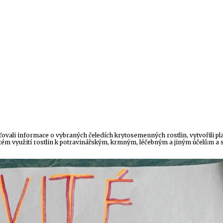
išťovali informace o vybraných čeledích krytosemenných rostlin, vytvořili pla
atém využití rostlin k potravinářským, krmným, léčebným a jiným účelům a se