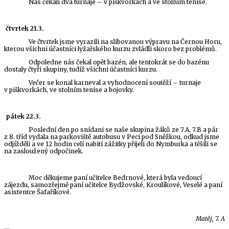
Nás čekali dva turnaje – v piškvorkách a ve stolním tenise.
čtvrtek
21.3.
Ve čtvrtek jsme vyrazili na slibovanou výpravu na Černou Horu,
kterou všichni účastníci lyžařského kurzu zvládli skoro bez problémů.
Odpoledne nás čekal opět bazén, ale tentokrát se do bazénu
dostaly čtyři skupiny, tudíž všichni účastníci kurzu.
Večer se konal karneval a vyhodnocení soutěží – turnaje
v piškvorkách, ve stolním tenise a bojovky.
pátek
22.3.
Poslední den po snídani se naše skupina žáků ze 7.A, 7.B a pár
z 8. tříd vydala na parkoviště autobusu v Peci pod Sněžkou, odkud jsme
odjížděli a ve 12 hodin celí nabití zážitky přijeli do Nymburka a těšili se
na zasloužený odpočinek.
Moc děkujeme paní učitelce Bedrnové, která byla vedoucí
zájezdu, samozřejmě paní učitelce Bydžovské, Kroulíkové, Veselé a paní
asistentce Šafaříkové.
Matěj, 7. A