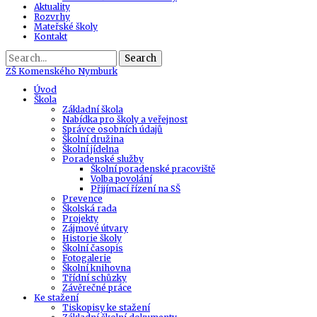
Aktuality
Rozvrhy
Mateřské školy
Kontakt
Search
ZŠ
Komenského Nymburk
Úvod
Škola
Základní škola
Nabídka pro školy a veřejnost
Správce osobních údajů
Školní družina
Školní jídelna
Poradenské služby
Školní poradenské pracoviště
Volba povolání
Přijímací řízení na SŠ
Prevence
Školská rada
Projekty
Zájmové útvary
Historie školy
Školní časopis
Fotogalerie
Školní knihovna
Třídní schůzky
Závěrečné práce
Ke stažení
Tiskopisy ke stažení