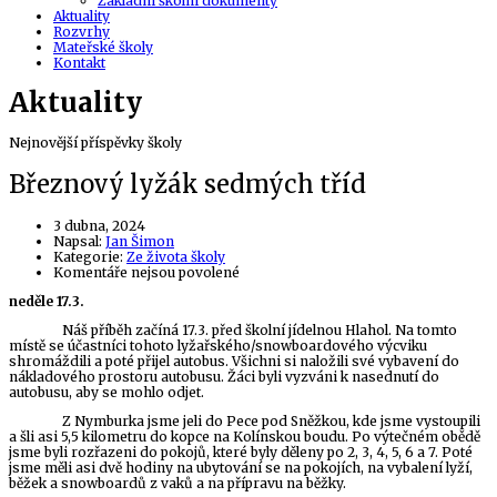
Základní školní dokumenty
Aktuality
Rozvrhy
Mateřské školy
Kontakt
Aktuality
Nejnovější příspěvky školy
Březnový lyžák sedmých tříd
3 dubna, 2024
Author
Napsal:
Jan Šimon
Kategorie:
Ze života školy
u
Komentáře nejsou povolené
textu
neděle 17.3.
s
názvem
Náš příběh začíná 17.3. před školní jídelnou Hlahol. Na tomto
Březnový
místě se účastníci tohoto lyžařského/snowboardového výcviku
lyžák
shromáždili a poté přijel autobus. Všichni si naložili své vybavení do
sedmých
nákladového prostoru autobusu. Žáci byli vyzváni k nasednutí do
tříd
autobusu, aby se mohlo odjet.
Z Nymburka jsme jeli do Pece pod Sněžkou, kde jsme vystoupili
a šli asi 5,5 kilometru do kopce na Kolínskou boudu. Po výtečném obědě
jsme byli rozřazeni do pokojů, které byly děleny po 2, 3, 4, 5, 6 a 7. Poté
jsme měli asi dvě hodiny na ubytování se na pokojích, na vybalení lyží,
běžek a snowboardů z vaků a na přípravu na běžky.