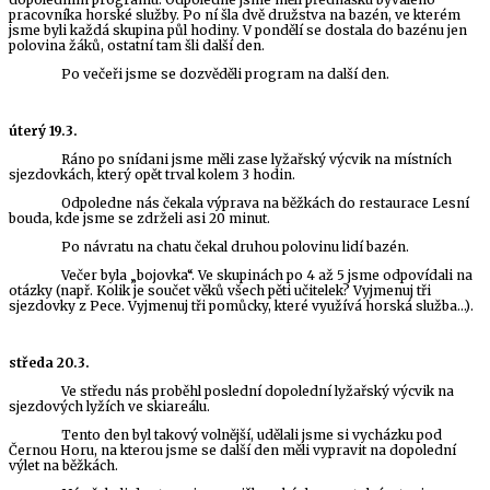
pracovníka horské služby. Po ní šla dvě družstva na bazén, ve kterém
jsme byli každá skupina půl hodiny. V pondělí se dostala do bazénu jen
polovina žáků, ostatní tam šli další den.
Po večeři jsme se dozvěděli program na další den.
úterý 19.3.
Ráno po snídani jsme měli zase lyžařský výcvik na místních
sjezdovkách, který opět trval kolem 3 hodin.
Odpoledne nás čekala výprava na běžkách do restaurace Lesní
bouda, kde jsme se zdrželi asi 20 minut.
Po návratu na chatu čekal druhou polovinu lidí bazén.
Večer byla „bojovka“. Ve skupinách po 4 až 5 jsme odpovídali na
otázky (např. Kolik je součet věků všech pěti učitelek? Vyjmenuj tři
sjezdovky z Pece. Vyjmenuj tři pomůcky, které využívá horská služba…).
středa 20.3.
Ve středu nás proběhl poslední dopolední lyžařský výcvik na
sjezdových lyžích ve skiareálu.
Tento den byl takový volnější, udělali jsme si vycházku pod
Černou Horu, na kterou jsme se další den měli vypravit na dopolední
výlet na běžkách.