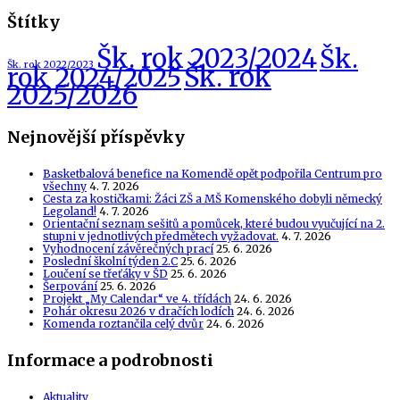
Štítky
Šk. rok 2023/2024
Šk.
Šk. rok 2022/2023
Šk. rok
rok 2024/2025
2025/2026
Nejnovější příspěvky
Basketbalová benefice na Komendě opět podpořila Centrum pro
všechny
4. 7. 2026
Cesta za kostičkami: Žáci ZŠ a MŠ Komenského dobyli německý
Legoland!
4. 7. 2026
Orientační seznam sešitů a pomůcek, které budou vyučující na 2.
stupni v jednotlivých předmětech vyžadovat.
4. 7. 2026
Vyhodnocení závěrečných prací
25. 6. 2026
Poslední školní týden 2.C
25. 6. 2026
Loučení se třeťáky v ŠD
25. 6. 2026
Šerpování
25. 6. 2026
Projekt „My Calendar“ ve 4. třídách
24. 6. 2026
Pohár okresu 2026 v dračích lodích
24. 6. 2026
Komenda roztančila celý dvůr
24. 6. 2026
Informace a podrobnosti
Aktuality