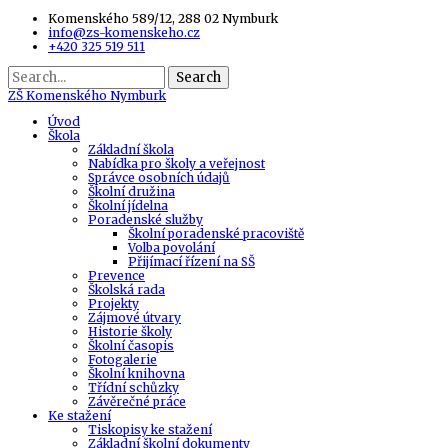
Komenského 589/12, 288 02 Nymburk
info@zs-komenskeho.cz
+420 325 519 511
Search
ZŠ
Komenského Nymburk
Úvod
Škola
Základní škola
Nabídka pro školy a veřejnost
Správce osobních údajů
Školní družina
Školní jídelna
Poradenské služby
Školní poradenské pracoviště
Volba povolání
Přijímací řízení na SŠ
Prevence
Školská rada
Projekty
Zájmové útvary
Historie školy
Školní časopis
Fotogalerie
Školní knihovna
Třídní schůzky
Závěrečné práce
Ke stažení
Tiskopisy ke stažení
Základní školní dokumenty