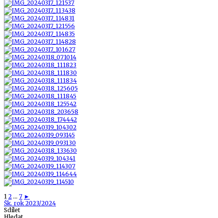
1
2
...
7
►
Tags
Šk. rok 2023/2024
Sdílet
Hledat