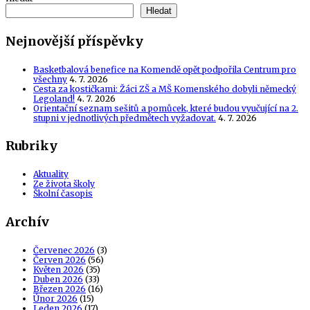
Hledat
Nejnovější příspěvky
Basketbalová benefice na Komendě opět podpořila Centrum pro
všechny
4. 7. 2026
Cesta za kostičkami: Žáci ZŠ a MŠ Komenského dobyli německý
Legoland!
4. 7. 2026
Orientační seznam sešitů a pomůcek, které budou vyučující na 2.
stupni v jednotlivých předmětech vyžadovat.
4. 7. 2026
Rubriky
Aktuality
Ze života školy
Školní časopis
Archív
Červenec 2026
(3)
Červen 2026
(56)
Květen 2026
(35)
Duben 2026
(33)
Březen 2026
(16)
Únor 2026
(15)
Leden 2026
(17)