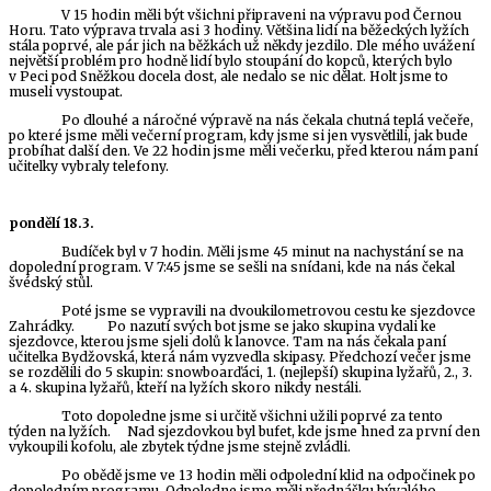
V 15 hodin měli být všichni připraveni na výpravu pod Černou
Horu. Tato výprava trvala asi 3 hodiny. Většina lidí na běžeckých lyžích
stála poprvé, ale pár jich na běžkách už někdy jezdilo. Dle mého uvážení
největší problém pro hodně lidí bylo stoupání do kopců, kterých bylo
v Peci pod Sněžkou docela dost, ale nedalo se nic dělat. Holt jsme to
museli vystoupat.
Po dlouhé a náročné výpravě na nás čekala chutná teplá večeře,
po které jsme měli večerní program, kdy jsme si jen vysvětlili, jak bude
probíhat další den. Ve 22 hodin jsme měli večerku, před kterou nám paní
učitelky vybraly telefony.
pondělí 18.3.
Budíček byl v 7 hodin. Měli jsme 45 minut na nachystání se na
dopolední program. V 7:45 jsme se sešli na snídani, kde na nás čekal
švédský stůl.
Poté jsme se vypravili na dvoukilometrovou cestu ke sjezdovce
Zahrádky. Po nazutí svých bot jsme se jako skupina vydali ke
sjezdovce, kterou jsme sjeli dolů k lanovce. Tam na nás čekala paní
učitelka Bydžovská, která nám vyzvedla skipasy. Předchozí večer jsme
se rozdělili do 5 skupin: snowboarďáci, 1. (nejlepší) skupina lyžařů, 2., 3.
a 4. skupina lyžařů, kteří na lyžích skoro nikdy nestáli.
Toto dopoledne jsme si určitě všichni užili poprvé za tento
týden na lyžích. Nad sjezdovkou byl bufet, kde jsme hned za první den
vykoupili kofolu, ale zbytek týdne jsme stejně zvládli.
Po obědě jsme ve 13 hodin měli odpolední klid na odpočinek po
dopoledním programu. Odpoledne jsme měli přednášku bývalého