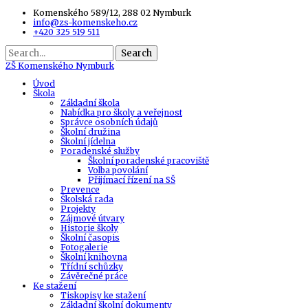
Komenského 589/12, 288 02 Nymburk
info@zs-komenskeho.cz
+420 325 519 511
Search
ZŠ
Komenského Nymburk
Úvod
Škola
Základní škola
Nabídka pro školy a veřejnost
Správce osobních údajů
Školní družina
Školní jídelna
Poradenské služby
Školní poradenské pracoviště
Volba povolání
Přijímací řízení na SŠ
Prevence
Školská rada
Projekty
Zájmové útvary
Historie školy
Školní časopis
Fotogalerie
Školní knihovna
Třídní schůzky
Závěrečné práce
Ke stažení
Tiskopisy ke stažení
Základní školní dokumenty