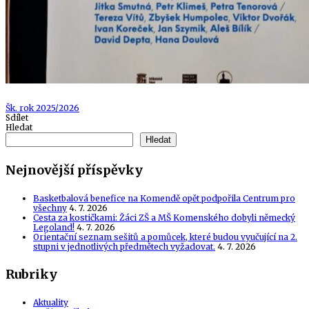
Tags
Šk. rok 2025/2026
Sdílet
Hledat
Hledat
Nejnovější příspěvky
Basketbalová benefice na Komendě opět podpořila Centrum pro
všechny
4. 7. 2026
Cesta za kostičkami: Žáci ZŠ a MŠ Komenského dobyli německý
Legoland!
4. 7. 2026
Orientační seznam sešitů a pomůcek, které budou vyučující na 2.
stupni v jednotlivých předmětech vyžadovat.
4. 7. 2026
Rubriky
Aktuality