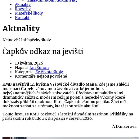
Základní školní dokumenty
Aktuality
Rozvrhy
Mateřské školy
Kontakt
Aktuality
Nejnovější příspěvky školy
Čapkův odkaz na jevišti
13 května, 2026
Author
Napsal:
Jan Šimon
Kategorie:
Ze života školy
u
Komentáře nejsou povolené
textu
KMD navštívil 12. května Vršovické divadlo Mana
, kde jsme zhlédli
s
inscenaci
Čapek
, věnovanou životu a tvorbě jednoho z
názvem
nejvýznamnějších českých spisovatelů. Představení nabídlo silný
Čapkův
dramatický zážitek, moderní režijní pojetí a herecké výkony, které
odkaz
dokázaly přiblížit osobnost Karla Čapka dnešnímu publiku. Žáci měli
na
možnost setkat se s tématy, která jsou stále aktuální.
jevišti
Touto hrou se KMD rozloučil s letošní divadelní sezónou. Přihlášky na
příští školní rok budou k dispozici v červnu 2026.
A.Danzerová