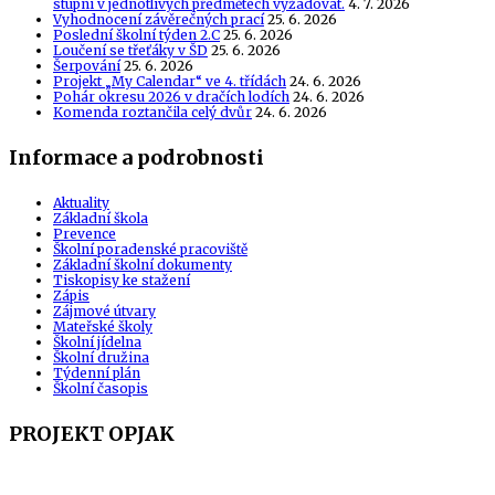
stupni v jednotlivých předmětech vyžadovat.
4. 7. 2026
Vyhodnocení závěrečných prací
25. 6. 2026
Poslední školní týden 2.C
25. 6. 2026
Loučení se třeťáky v ŠD
25. 6. 2026
Šerpování
25. 6. 2026
Projekt „My Calendar“ ve 4. třídách
24. 6. 2026
Pohár okresu 2026 v dračích lodích
24. 6. 2026
Komenda roztančila celý dvůr
24. 6. 2026
Informace a podrobnosti
Aktuality
Základní škola
Prevence
Školní poradenské pracoviště
Základní školní dokumenty
Tiskopisy ke stažení
Zápis
Zájmové útvary
Mateřské školy
Školní jídelna
Školní družina
Týdenní plán
Školní časopis
PROJEKT OPJAK