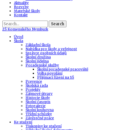
Aktuality
Rozvrhy
Mateřské školy
Kontakt
Search
ZŠ
Komenského Nymburk
Úvod
Škola
Základní škola
Nabídka pro školy a veřejnost
Správce osobních údajů
Školní družina
Školní jídelna
Poradenské služby
Školní poradenské pracoviště
Volba povolání
Přijímací řízení na SŠ
Prevence
Školská rada
Projekty
Zájmové útvary
Historie školy
Školní časopis
Fotogalerie
Školní knihovna
Třídní schůzky
Závěrečné práce
Ke stažení
Tiskopisy ke stažení