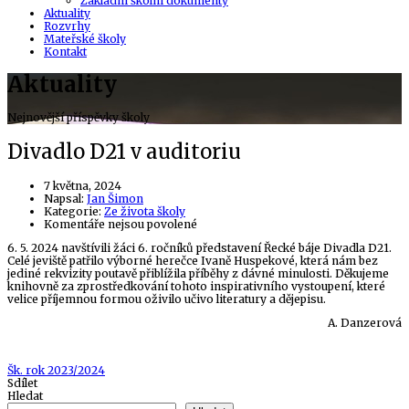
Základní školní dokumenty
Aktuality
Rozvrhy
Mateřské školy
Kontakt
Aktuality
Nejnovější příspěvky školy
Divadlo D21 v auditoriu
7 května, 2024
Author
Napsal:
Jan Šimon
Kategorie:
Ze života školy
u
Komentáře nejsou povolené
textu
6. 5. 2024 navštívili žáci 6. ročníků představení Řecké báje Divadla D21.
s
Celé jeviště patřilo výborné herečce Ivaně Huspekové, která nám bez
názvem
jediné rekvizity poutavě přiblížila příběhy z dávné minulosti. Děkujeme
Divadlo
knihovně za zprostředkování tohoto inspirativního vystoupení, které
D21
velice příjemnou formou oživilo učivo literatury a dějepisu.
v
auditoriu
A. Danzerová
Tags
Šk. rok 2023/2024
Sdílet
Hledat