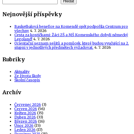
Hledat
Nejnovější příspěvky
Basketbalová benefice na Komendě opět podpořila Centrum pro
všechny
4. 7. 2026
Cesta za kostičkami: Žáci ZŠ a MŠ Komenského dobyli německý
Legoland!
4. 7. 2026
Orientační seznam sešitů a pomůcek, které budou vyučující na 2.
stupni v jednotlivých předmětech vyžadovat.
4. 7. 2026
Rubriky
Aktuality
Ze života školy
Školní časopis
Archív
Červenec 2026
(3)
Červen 2026
(56)
Květen 2026
(35)
Duben 2026
(33)
Březen 2026
(16)
Únor 2026
(15)
Leden 2026
(17)
Prosinec 2025
(35)