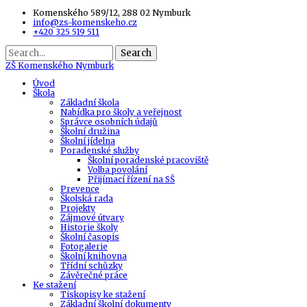
Komenského 589/12, 288 02 Nymburk
info@zs-komenskeho.cz
+420 325 519 511
Search
ZŠ
Komenského Nymburk
Úvod
Škola
Základní škola
Nabídka pro školy a veřejnost
Správce osobních údajů
Školní družina
Školní jídelna
Poradenské služby
Školní poradenské pracoviště
Volba povolání
Přijímací řízení na SŠ
Prevence
Školská rada
Projekty
Zájmové útvary
Historie školy
Školní časopis
Fotogalerie
Školní knihovna
Třídní schůzky
Závěrečné práce
Ke stažení
Tiskopisy ke stažení
Základní školní dokumenty