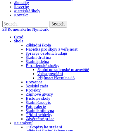
Aktuality
Rozvrhy
Mateřské školy
Kontakt
Search
ZŠ
Komenského Nymburk
Úvod
Škola
Základní škola
Nabídka pro školy a veřejnost
Správce osobních údajů
Školní družina
Školní jídelna
Poradenské služby
Školní poradenské pracoviště
Volba povolání
Přijímací řízení na SŠ
Prevence
Školská rada
Projekty
Zájmové útvary
Historie školy
Školní časopis
Fotogalerie
Školní knihovna
Třídní schůzky
Závěrečné práce
Ke stažení
Tiskopisy ke stažení