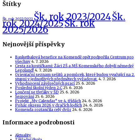
Štítky
Šk. rok 2023/2024
Šk.
Šk. rok 2022/2023
Šk. rok
rok 2024/2025
2025/2026
Nejnovější příspěvky
Basketbalová benefice na Komendě opět podpořila Centrum pro
všechny
4. 7. 2026
Cesta za kostičkami: Žáci ZŠ a MŠ Komenského dobyli německý
Legoland!
4. 7. 2026
Orientační seznam sešitů a pomůcek, které budou vyučující na 2.
stupni v jednotlivých předmětech vyžadovat.
4. 7. 2026
Vyhodnocení závěrečných prací
25. 6. 2026
Poslední školní týden 2.C
25. 6. 2026
Loučení se třeťáky v ŠD
25. 6. 2026
Šerpování
25. 6. 2026
Projekt „My Calendar“ ve 4. třídách
24. 6. 2026
Pohár okresu 2026 v dračích lodích
24. 6. 2026
Komenda roztančila celý dvůr
24. 6. 2026
Informace a podrobnosti
Aktuality
Základní škola