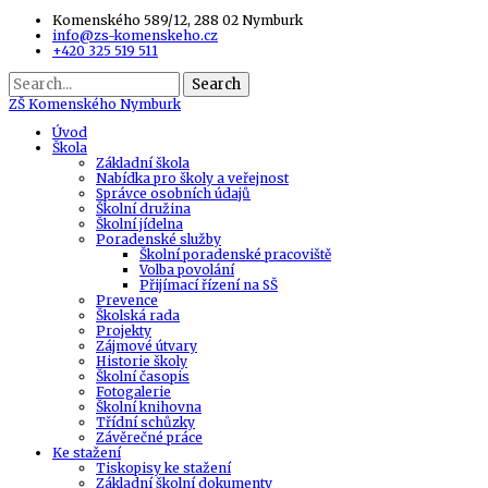
Komenského 589/12, 288 02 Nymburk
info@zs-komenskeho.cz
+420 325 519 511
Search
ZŠ
Komenského Nymburk
Úvod
Škola
Základní škola
Nabídka pro školy a veřejnost
Správce osobních údajů
Školní družina
Školní jídelna
Poradenské služby
Školní poradenské pracoviště
Volba povolání
Přijímací řízení na SŠ
Prevence
Školská rada
Projekty
Zájmové útvary
Historie školy
Školní časopis
Fotogalerie
Školní knihovna
Třídní schůzky
Závěrečné práce
Ke stažení
Tiskopisy ke stažení
Základní školní dokumenty