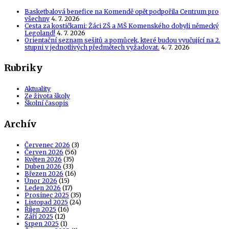
Basketbalová benefice na Komendě opět podpořila Centrum pro
všechny
4. 7. 2026
Cesta za kostičkami: Žáci ZŠ a MŠ Komenského dobyli německý
Legoland!
4. 7. 2026
Orientační seznam sešitů a pomůcek, které budou vyučující na 2.
stupni v jednotlivých předmětech vyžadovat.
4. 7. 2026
Rubriky
Aktuality
Ze života školy
Školní časopis
Archív
Červenec 2026
(3)
Červen 2026
(56)
Květen 2026
(35)
Duben 2026
(33)
Březen 2026
(16)
Únor 2026
(15)
Leden 2026
(17)
Prosinec 2025
(35)
Listopad 2025
(24)
Říjen 2025
(16)
Září 2025
(12)
Srpen 2025
(1)