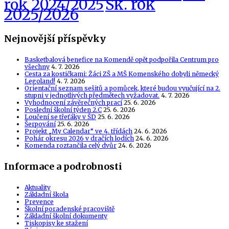
Šk. rok
rok 2024/2025
2025/2026
Nejnovější příspěvky
Basketbalová benefice na Komendě opět podpořila Centrum pro
všechny
4. 7. 2026
Cesta za kostičkami: Žáci ZŠ a MŠ Komenského dobyli německý
Legoland!
4. 7. 2026
Orientační seznam sešitů a pomůcek, které budou vyučující na 2.
stupni v jednotlivých předmětech vyžadovat.
4. 7. 2026
Vyhodnocení závěrečných prací
25. 6. 2026
Poslední školní týden 2.C
25. 6. 2026
Loučení se třeťáky v ŠD
25. 6. 2026
Šerpování
25. 6. 2026
Projekt „My Calendar“ ve 4. třídách
24. 6. 2026
Pohár okresu 2026 v dračích lodích
24. 6. 2026
Komenda roztančila celý dvůr
24. 6. 2026
Informace a podrobnosti
Aktuality
Základní škola
Prevence
Školní poradenské pracoviště
Základní školní dokumenty
Tiskopisy ke stažení