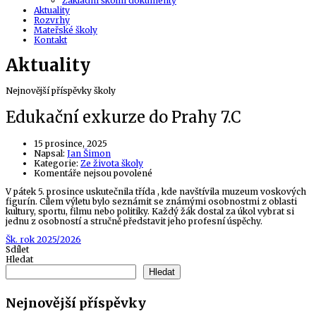
Základní školní dokumenty
Aktuality
Rozvrhy
Mateřské školy
Kontakt
Aktuality
Nejnovější příspěvky školy
Edukační exkurze do Prahy 7.C
15 prosince, 2025
Author
Napsal:
Jan Šimon
Kategorie:
Ze života školy
u
Komentáře nejsou povolené
textu
V pátek 5. prosince uskutečnila třída
, kde navštívila muzeum voskových
s
figurín. Cílem výletu bylo seznámit se známými osobnostmi z oblasti
názvem
kultury, sportu, filmu nebo politiky. Každý žák dostal za úkol vybrat si
Edukační
jednu z osobností a stručně představit jeho profesní úspěchy.
exkurze
do
Tags
Šk. rok 2025/2026
Prahy
Sdílet
7.C
Hledat
Hledat
Nejnovější příspěvky