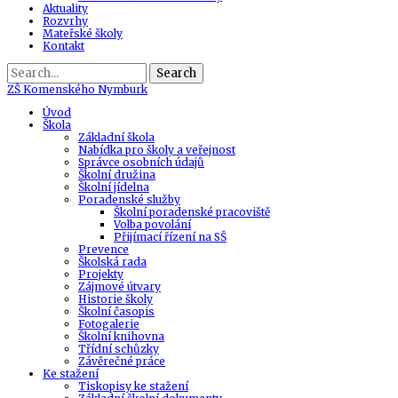
Aktuality
Rozvrhy
Mateřské školy
Kontakt
Search
ZŠ
Komenského Nymburk
Úvod
Škola
Základní škola
Nabídka pro školy a veřejnost
Správce osobních údajů
Školní družina
Školní jídelna
Poradenské služby
Školní poradenské pracoviště
Volba povolání
Přijímací řízení na SŠ
Prevence
Školská rada
Projekty
Zájmové útvary
Historie školy
Školní časopis
Fotogalerie
Školní knihovna
Třídní schůzky
Závěrečné práce
Ke stažení
Tiskopisy ke stažení