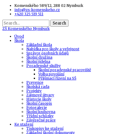
Komenského 589/12, 288 02 Nymburk
info@zs-komenskeho.cz
+420 325 519 511
Search
ZŠ
Komenského Nymburk
Úvod
Škola
Základní škola
Nabídka pro školy a veřejnost
Správce osobních údajů
Školní družina
Školní jídelna
Poradenské služby
Školní poradenské pracoviště
Volba povolání
Přijímací řízení na SŠ
Prevence
Školská rada
Projekty
Zájmové útvary
Historie školy
Školní časopis
Fotogalerie
Školní knihovna
Třídní schůzky
Závěrečné práce
Ke stažení
Tiskopisy ke stažení
Základní školní dokumenty