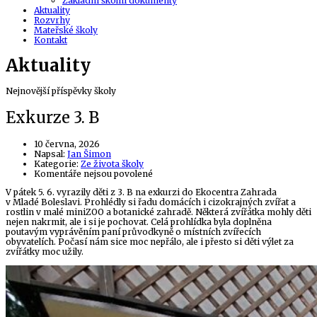
Základní školní dokumenty
Aktuality
Rozvrhy
Mateřské školy
Kontakt
Aktuality
Nejnovější příspěvky školy
Exkurze 3. B
10 června, 2026
Author
Napsal:
Jan Šimon
Kategorie:
Ze života školy
u
Komentáře nejsou povolené
textu
V pátek 5. 6. vyrazily děti z 3. B na exkurzi do Ekocentra Zahrada
s
v Mladé Boleslavi. Prohlédly si řadu domácích i cizokrajných zvířat a
názvem
rostlin v malé miniZOO a botanické zahradě. Některá zvířátka mohly děti
Exkurze
nejen nakrmit, ale i si je pochovat. Celá prohlídka byla doplněna
3.
poutavým vyprávěním paní průvodkyně o místních zvířecích
B
obyvatelích. Počasí nám sice moc nepřálo, ale i přesto si děti výlet za
zvířátky moc užily.