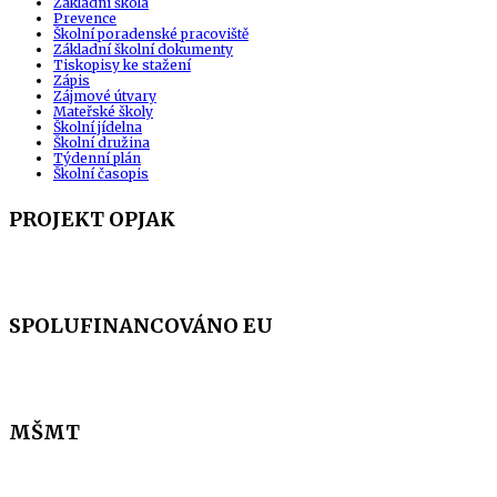
Základní škola
Prevence
Školní poradenské pracoviště
Základní školní dokumenty
Tiskopisy ke stažení
Zápis
Zájmové útvary
Mateřské školy
Školní jídelna
Školní družina
Týdenní plán
Školní časopis
PROJEKT OPJAK
SPOLUFINANCOVÁNO EU
MŠMT