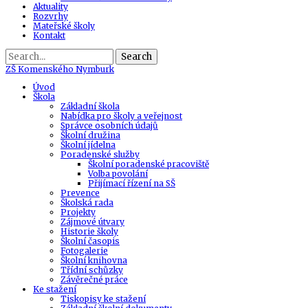
Aktuality
Rozvrhy
Mateřské školy
Kontakt
Search
ZŠ
Komenského Nymburk
Úvod
Škola
Základní škola
Nabídka pro školy a veřejnost
Správce osobních údajů
Školní družina
Školní jídelna
Poradenské služby
Školní poradenské pracoviště
Volba povolání
Přijímací řízení na SŠ
Prevence
Školská rada
Projekty
Zájmové útvary
Historie školy
Školní časopis
Fotogalerie
Školní knihovna
Třídní schůzky
Závěrečné práce
Ke stažení
Tiskopisy ke stažení