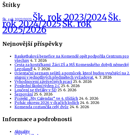
Štítky
Šk. rok 2023/2024
Šk.
Šk. rok 2022/2023
Šk. rok
rok 2024/2025
2025/2026
Nejnovější příspěvky
Basketbalová benefice na Komendě opět podpořila Centrum pro
všechny
4. 7. 2026
Cesta za kostičkami: Žáci ZŠ a MŠ Komenského dobyli německý
Legoland!
4. 7. 2026
Orientační seznam sešitů a pomůcek, které budou vyučující na 2.
stupni v jednotlivých předmětech vyžadovat.
4. 7. 2026
Vyhodnocení závěrečných prací
25. 6. 2026
Poslední školní týden 2.C
25. 6. 2026
Loučení se třeťáky v ŠD
25. 6. 2026
Šerpování
25. 6. 2026
Projekt „My Calendar“ ve 4. třídách
24. 6. 2026
Pohár okresu 2026 v dračích lodích
24. 6. 2026
Komenda roztančila celý dvůr
24. 6. 2026
Informace a podrobnosti
Aktuality