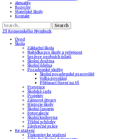
Aktuality
Rozvrhy
Mateřské školy
Kontakt
Search
ZŠ
Komenského Nymburk
Úvod
Škola
Základní škola
Nabídka pro školy a veřejnost
Správce osobních údajů
Školní družina
Školní jídelna
Poradenské služby
Školní poradenské pracoviště
Volba povolání
Přijímací řízení na SŠ
Prevence
Školská rada
Projekty
Zájmové útvary
Historie školy
Školní časopis
Fotogalerie
Školní knihovna
Třídní schůzky
Závěrečné práce
Ke stažení
Tiskopisy ke stažení