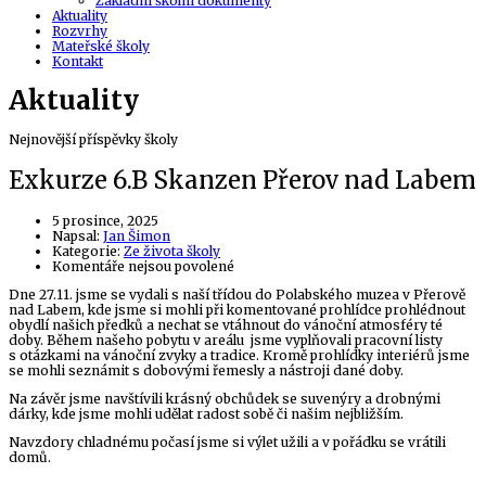
Základní školní dokumenty
Aktuality
Rozvrhy
Mateřské školy
Kontakt
Aktuality
Nejnovější příspěvky školy
Exkurze 6.B Skanzen Přerov nad Labem
5 prosince, 2025
Author
Napsal:
Jan Šimon
Kategorie:
Ze života školy
u
Komentáře nejsou povolené
textu
Dne 27.11. jsme se vydali s naší třídou do Polabského muzea v Přerově
s
nad Labem, kde jsme si mohli při komentované prohlídce prohlédnout
názvem
obydlí našich předků a nechat se vtáhnout do vánoční atmosféry té
Exkurze
doby. Během našeho pobytu v areálu jsme vyplňovali pracovní listy
6.B
s otázkami na vánoční zvyky a tradice. Kromě prohlídky interiérů jsme
Skanzen
se mohli seznámit s dobovými řemesly a nástroji dané doby.
Přerov
nad
Na závěr jsme navštívili krásný obchůdek se suvenýry a drobnými
Labem
dárky, kde jsme mohli udělat radost sobě či našim nejbližším.
Navzdory chladnému počasí jsme si výlet užili a v pořádku se vrátili
domů.