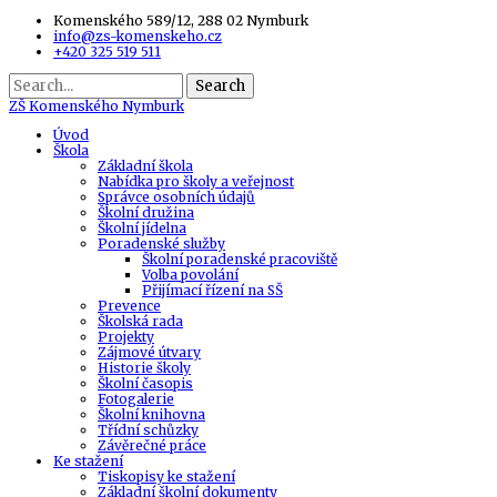
Komenského 589/12, 288 02 Nymburk
info@zs-komenskeho.cz
+420 325 519 511
Search
ZŠ
Komenského Nymburk
Úvod
Škola
Základní škola
Nabídka pro školy a veřejnost
Správce osobních údajů
Školní družina
Školní jídelna
Poradenské služby
Školní poradenské pracoviště
Volba povolání
Přijímací řízení na SŠ
Prevence
Školská rada
Projekty
Zájmové útvary
Historie školy
Školní časopis
Fotogalerie
Školní knihovna
Třídní schůzky
Závěrečné práce
Ke stažení
Tiskopisy ke stažení
Základní školní dokumenty