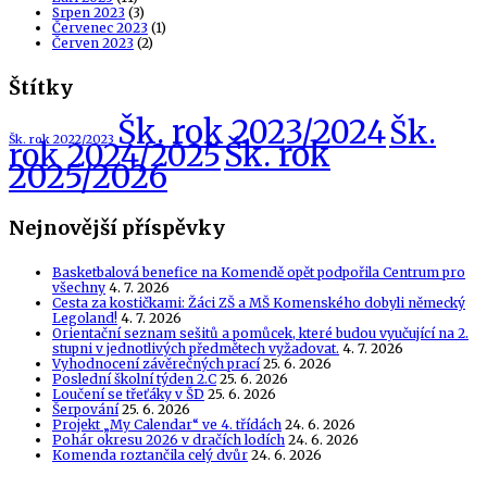
Srpen 2023
(3)
Červenec 2023
(1)
Červen 2023
(2)
Štítky
Šk. rok 2023/2024
Šk.
Šk. rok 2022/2023
Šk. rok
rok 2024/2025
2025/2026
Nejnovější příspěvky
Basketbalová benefice na Komendě opět podpořila Centrum pro
všechny
4. 7. 2026
Cesta za kostičkami: Žáci ZŠ a MŠ Komenského dobyli německý
Legoland!
4. 7. 2026
Orientační seznam sešitů a pomůcek, které budou vyučující na 2.
stupni v jednotlivých předmětech vyžadovat.
4. 7. 2026
Vyhodnocení závěrečných prací
25. 6. 2026
Poslední školní týden 2.C
25. 6. 2026
Loučení se třeťáky v ŠD
25. 6. 2026
Šerpování
25. 6. 2026
Projekt „My Calendar“ ve 4. třídách
24. 6. 2026
Pohár okresu 2026 v dračích lodích
24. 6. 2026
Komenda roztančila celý dvůr
24. 6. 2026