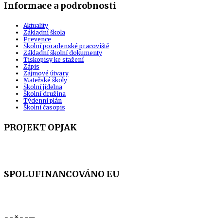
Informace a podrobnosti
Aktuality
Základní škola
Prevence
Školní poradenské pracoviště
Základní školní dokumenty
Tiskopisy ke stažení
Zápis
Zájmové útvary
Mateřské školy
Školní jídelna
Školní družina
Týdenní plán
Školní časopis
PROJEKT OPJAK
SPOLUFINANCOVÁNO EU