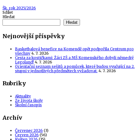
Tags
Šk. rok 2025/2026
Sdílet
Hledat
Hledat
Nejnovější příspěvky
Basketbalová benefice na Komendě opět podpořila Centrum pro
všechny
4. 7. 2026
Cesta za kostičkami: Žáci ZŠ a MŠ Komenského dobyli německý
Legoland!
4. 7. 2026
Orientační seznam sešitů a pomůcek, které budou vyučující na 2.
stupni v jednotlivých předmětech vyžadovat.
4. 7. 2026
Rubriky
Aktuality
Ze života školy
Školní časopis
Archív
Červenec 2026
(3)
Červen 2026
(56)
Květen 2026
(35)