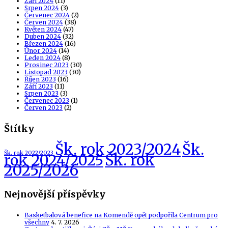
Září 2024
(11)
Srpen 2024
(3)
Červenec 2024
(2)
Červen 2024
(38)
Květen 2024
(47)
Duben 2024
(32)
Březen 2024
(16)
Únor 2024
(14)
Leden 2024
(8)
Prosinec 2023
(30)
Listopad 2023
(30)
Říjen 2023
(16)
Září 2023
(11)
Srpen 2023
(3)
Červenec 2023
(1)
Červen 2023
(2)
Štítky
Šk. rok 2023/2024
Šk.
Šk. rok 2022/2023
Šk. rok
rok 2024/2025
2025/2026
Nejnovější příspěvky
Basketbalová benefice na Komendě opět podpořila Centrum pro
všechny
4. 7. 2026