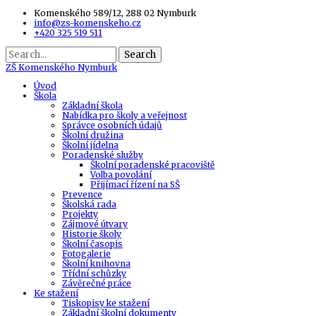
Komenského 589/12, 288 02 Nymburk
info@zs-komenskeho.cz
+420 325 519 511
Search
ZŠ
Komenského Nymburk
Úvod
Škola
Základní škola
Nabídka pro školy a veřejnost
Správce osobních údajů
Školní družina
Školní jídelna
Poradenské služby
Školní poradenské pracoviště
Volba povolání
Přijímací řízení na SŠ
Prevence
Školská rada
Projekty
Zájmové útvary
Historie školy
Školní časopis
Fotogalerie
Školní knihovna
Třídní schůzky
Závěrečné práce
Ke stažení
Tiskopisy ke stažení
Základní školní dokumenty