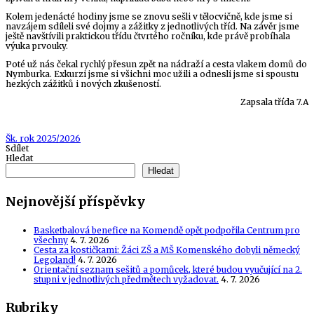
Kolem jedenácté hodiny jsme se znovu sešli v tělocvičně, kde jsme si
navzájem sdíleli své dojmy a zážitky z jednotlivých tříd. Na závěr jsme
ještě navštívili praktickou třídu čtvrtého ročníku, kde právě probíhala
výuka prvouky.
Poté už nás čekal rychlý přesun zpět na nádraží a cesta vlakem domů do
Nymburka. Exkurzi jsme si všichni moc užili a odnesli jsme si spoustu
hezkých zážitků i nových zkušeností.
Zapsala třída 7.A
Tags
Šk. rok 2025/2026
Sdílet
Hledat
Hledat
Nejnovější příspěvky
Basketbalová benefice na Komendě opět podpořila Centrum pro
všechny
4. 7. 2026
Cesta za kostičkami: Žáci ZŠ a MŠ Komenského dobyli německý
Legoland!
4. 7. 2026
Orientační seznam sešitů a pomůcek, které budou vyučující na 2.
stupni v jednotlivých předmětech vyžadovat.
4. 7. 2026
Rubriky