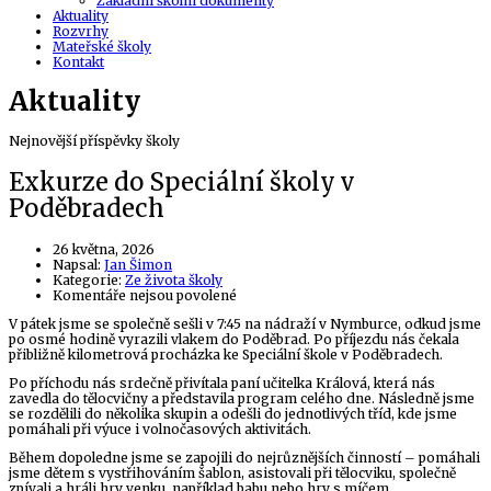
Základní školní dokumenty
Aktuality
Rozvrhy
Mateřské školy
Kontakt
Aktuality
Nejnovější příspěvky školy
Exkurze do Speciální školy v
Poděbradech
26 května, 2026
Author
Napsal:
Jan Šimon
Kategorie:
Ze života školy
u
Komentáře nejsou povolené
textu
V pátek jsme se společně sešli v 7:45 na nádraží v Nymburce, odkud jsme
s
po osmé hodině vyrazili vlakem do Poděbrad. Po příjezdu nás čekala
názvem
přibližně kilometrová procházka ke Speciální škole v Poděbradech.
Exkurze
do
Po příchodu nás srdečně přivítala paní učitelka Králová, která nás
Speciální
zavedla do tělocvičny a představila program celého dne. Následně jsme
školy
se rozdělili do několika skupin a odešli do jednotlivých tříd, kde jsme
v
pomáhali při výuce i volnočasových aktivitách.
Poděbradech
Během dopoledne jsme se zapojili do nejrůznějších činností – pomáhali
jsme dětem s vystřihováním šablon, asistovali při tělocviku, společně
zpívali a hráli hry venku, například babu nebo hry s míčem.