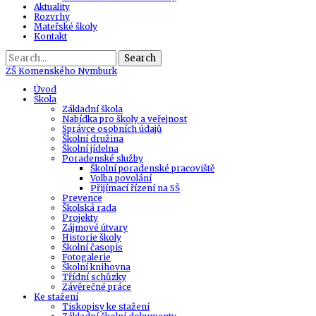
Aktuality
Rozvrhy
Mateřské školy
Kontakt
Search
ZŠ
Komenského Nymburk
Úvod
Škola
Základní škola
Nabídka pro školy a veřejnost
Správce osobních údajů
Školní družina
Školní jídelna
Poradenské služby
Školní poradenské pracoviště
Volba povolání
Přijímací řízení na SŠ
Prevence
Školská rada
Projekty
Zájmové útvary
Historie školy
Školní časopis
Fotogalerie
Školní knihovna
Třídní schůzky
Závěrečné práce
Ke stažení
Tiskopisy ke stažení