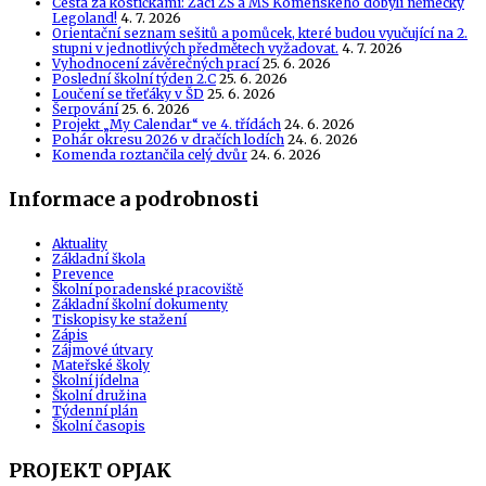
Cesta za kostičkami: Žáci ZŠ a MŠ Komenského dobyli německý
Legoland!
4. 7. 2026
Orientační seznam sešitů a pomůcek, které budou vyučující na 2.
stupni v jednotlivých předmětech vyžadovat.
4. 7. 2026
Vyhodnocení závěrečných prací
25. 6. 2026
Poslední školní týden 2.C
25. 6. 2026
Loučení se třeťáky v ŠD
25. 6. 2026
Šerpování
25. 6. 2026
Projekt „My Calendar“ ve 4. třídách
24. 6. 2026
Pohár okresu 2026 v dračích lodích
24. 6. 2026
Komenda roztančila celý dvůr
24. 6. 2026
Informace a podrobnosti
Aktuality
Základní škola
Prevence
Školní poradenské pracoviště
Základní školní dokumenty
Tiskopisy ke stažení
Zápis
Zájmové útvary
Mateřské školy
Školní jídelna
Školní družina
Týdenní plán
Školní časopis
PROJEKT OPJAK