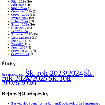
Říjen 2024
(16)
Září 2024
(11)
Srpen 2024
(3)
Červenec 2024
(2)
Červen 2024
(38)
Květen 2024
(47)
Duben 2024
(32)
Březen 2024
(16)
Únor 2024
(14)
Leden 2024
(8)
Prosinec 2023
(30)
Listopad 2023
(30)
Říjen 2023
(16)
Září 2023
(11)
Srpen 2023
(3)
Červenec 2023
(1)
Červen 2023
(2)
Štítky
Šk. rok 2023/2024
Šk.
Šk. rok 2022/2023
Šk. rok
rok 2024/2025
2025/2026
Nejnovější příspěvky
Basketbalová benefice na Komendě opět podpořila Centrum pro