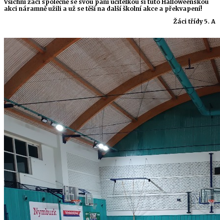
Všichni žáci společně se svou paní učitelkou si tuto Halloweenskou
akci náramně užili a už se těší na další školní akce a překvapení!
Žáci třídy 5. A