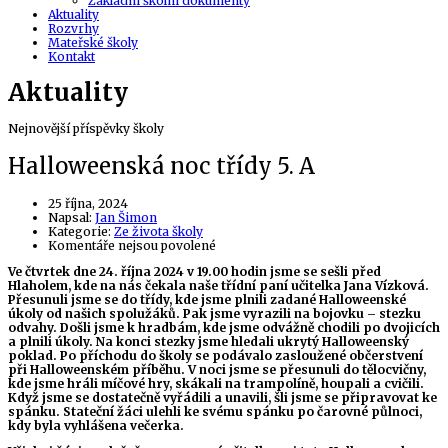
Základní školní dokumenty
Aktuality
Rozvrhy
Mateřské školy
Kontakt
Aktuality
Nejnovější příspěvky školy
Halloweenská noc třídy 5. A
25 října, 2024
Author
Napsal:
Jan Šimon
Kategorie:
Ze života školy
u
Komentáře nejsou povolené
textu
Ve čtvrtek dne 24. října 2024 v 19.00 hodin jsme se sešli před
s
Hlaholem, kde na nás čekala naše třídní paní učitelka Jana Vízková.
názvem
Přesunuli jsme se do třídy, kde jsme plnili zadané Halloweenské
Halloweenská
úkoly od našich spolužáků. Pak jsme vyrazili na bojovku – stezku
noc
odvahy. Došli jsme k hradbám, kde jsme odvážně chodili po dvojicích
třídy
a plnili úkoly. Na konci stezky jsme hledali ukrytý Halloweenský
5.
poklad. Po příchodu do školy se podávalo zasloužené občerstvení
A
při Halloweenském příběhu. V noci jsme se přesunuli do tělocvičny,
kde jsme hráli míčové hry, skákali na trampolíně, houpali a cvičili.
Když jsme se dostatečně vyřádili a unavili, šli jsme se připravovat ke
spánku. Stateční žáci ulehli ke svému spánku po čarovné půlnoci,
kdy byla vyhlášena večerka.