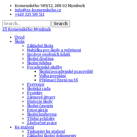
Komenského 589/12, 288 02 Nymburk
info@zs-komenskeho.cz
+420 325 519 511
Search
ZŠ
Komenského Nymburk
Úvod
Škola
Základní škola
Nabídka pro školy a veřejnost
Správce osobních údajů
Školní družina
Školní jídelna
Poradenské služby
Školní poradenské pracoviště
Volba povolání
Přijímací řízení na SŠ
Prevence
Školská rada
Projekty
Zájmové útvary
Historie školy
Školní časopis
Fotogalerie
Školní knihovna
Třídní schůzky
Závěrečné práce
Ke stažení
Tiskopisy ke stažení
Základní školní dokumenty