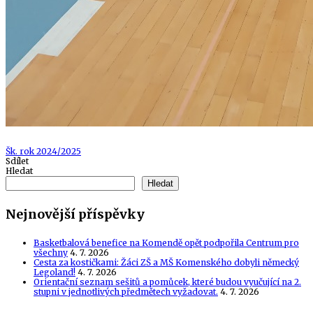
Tags
Šk. rok 2024/2025
Sdílet
Hledat
Hledat
Nejnovější příspěvky
Basketbalová benefice na Komendě opět podpořila Centrum pro
všechny
4. 7. 2026
Cesta za kostičkami: Žáci ZŠ a MŠ Komenského dobyli německý
Legoland!
4. 7. 2026
Orientační seznam sešitů a pomůcek, které budou vyučující na 2.
stupni v jednotlivých předmětech vyžadovat.
4. 7. 2026