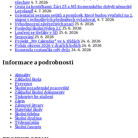
všechny
4. 7. 2026
Cesta za kostičkami: Žáci ZŠ a MŠ Komenského dobyli německý
Legoland!
4. 7. 2026
Orientační seznam sešitů a pomůcek, které budou vyučující na 2.
stupni v jednotlivých předmětech vyžadovat.
4. 7. 2026
Vyhodnocení závěrečných prací
25. 6. 2026
Poslední školní týden 2.C
25. 6. 2026
Loučení se třeťáky v ŠD
25. 6. 2026
Šerpování
25. 6. 2026
Projekt „My Calendar“ ve 4. třídách
24. 6. 2026
Pohár okresu 2026 v dračích lodích
24. 6. 2026
Komenda roztančila celý dvůr
24. 6. 2026
Informace a podrobnosti
Aktuality
Základní škola
Prevence
Školní poradenské pracoviště
Základní školní dokumenty
Tiskopisy ke stažení
Zápis
Zájmové útvary
Mateřské školy
Školní jídelna
Školní družina
Týdenní plán
Školní časopis