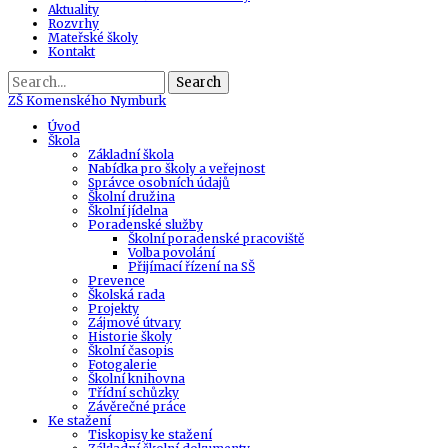
Aktuality
Rozvrhy
Mateřské školy
Kontakt
Search
ZŠ
Komenského Nymburk
Úvod
Škola
Základní škola
Nabídka pro školy a veřejnost
Správce osobních údajů
Školní družina
Školní jídelna
Poradenské služby
Školní poradenské pracoviště
Volba povolání
Přijímací řízení na SŠ
Prevence
Školská rada
Projekty
Zájmové útvary
Historie školy
Školní časopis
Fotogalerie
Školní knihovna
Třídní schůzky
Závěrečné práce
Ke stažení
Tiskopisy ke stažení