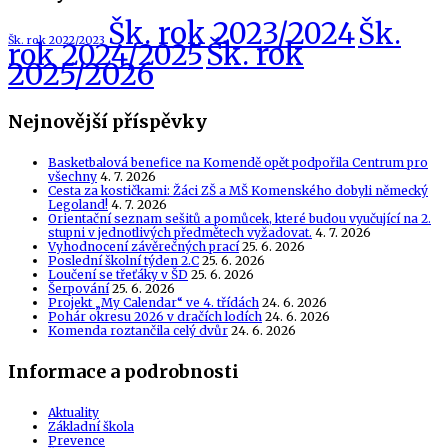
Šk. rok 2023/2024
Šk.
Šk. rok 2022/2023
Šk. rok
rok 2024/2025
2025/2026
Nejnovější příspěvky
Basketbalová benefice na Komendě opět podpořila Centrum pro
všechny
4. 7. 2026
Cesta za kostičkami: Žáci ZŠ a MŠ Komenského dobyli německý
Legoland!
4. 7. 2026
Orientační seznam sešitů a pomůcek, které budou vyučující na 2.
stupni v jednotlivých předmětech vyžadovat.
4. 7. 2026
Vyhodnocení závěrečných prací
25. 6. 2026
Poslední školní týden 2.C
25. 6. 2026
Loučení se třeťáky v ŠD
25. 6. 2026
Šerpování
25. 6. 2026
Projekt „My Calendar“ ve 4. třídách
24. 6. 2026
Pohár okresu 2026 v dračích lodích
24. 6. 2026
Komenda roztančila celý dvůr
24. 6. 2026
Informace a podrobnosti
Aktuality
Základní škola
Prevence