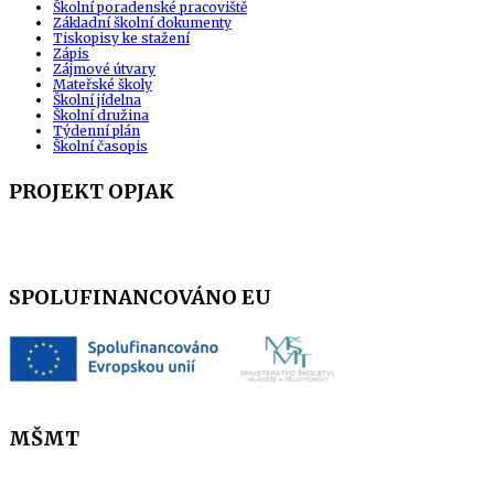
Školní poradenské pracoviště
Základní školní dokumenty
Tiskopisy ke stažení
Zápis
Zájmové útvary
Mateřské školy
Školní jídelna
Školní družina
Týdenní plán
Školní časopis
PROJEKT OPJAK
SPOLUFINANCOVÁNO EU
MŠMT