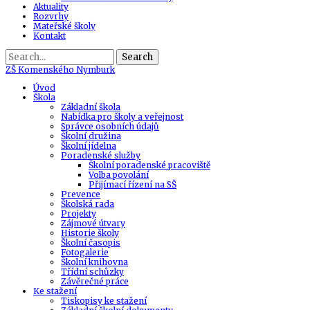
Aktuality
Rozvrhy
Mateřské školy
Kontakt
Search
ZŠ
Komenského Nymburk
Úvod
Škola
Základní škola
Nabídka pro školy a veřejnost
Správce osobních údajů
Školní družina
Školní jídelna
Poradenské služby
Školní poradenské pracoviště
Volba povolání
Přijímací řízení na SŠ
Prevence
Školská rada
Projekty
Zájmové útvary
Historie školy
Školní časopis
Fotogalerie
Školní knihovna
Třídní schůzky
Závěrečné práce
Ke stažení
Tiskopisy ke stažení