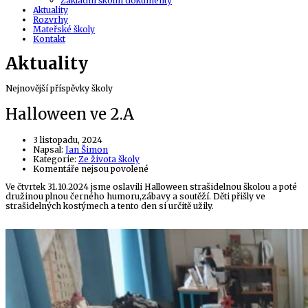
Základní školní dokumenty
Aktuality
Rozvrhy
Mateřské školy
Kontakt
Aktuality
Nejnovější příspěvky školy
Halloween ve 2.A
3 listopadu, 2024
Author
Napsal:
Jan Šimon
Kategorie:
Ze života školy
u
Komentáře nejsou povolené
textu
Ve čtvrtek 31.10.2024 jsme oslavili Halloween strašidelnou školou a poté
s
družinou plnou černého humoru,zábavy a soutěží. Děti přišly ve
názvem
strašidelných kostýmech a tento den si určitě užily.
Halloween
ve
2.A