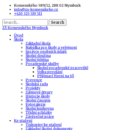
Komenského 589/12, 288 02 Nymburk
info@zs-komenskeho.cz
+420 325 519 511
Search
ZŠ
Komenského Nymburk
Úvod
Škola
Základní škola
Nabídka pro školy a veřejnost
Správce osobních údajů
Školní družina
Školní jídelna
Poradenské služby
Školní poradenské pracoviště
Volba povolání
Přijímací řízení na SŠ
Prevence
Školská rada
Projekty
Zájmové útvary
Historie školy
Školní časopis
Fotogalerie
Školní knihovna
Třídní schůzky
Závěrečné práce
Ke stažení
Tiskopisy ke stažení
Základní školní dokumenty