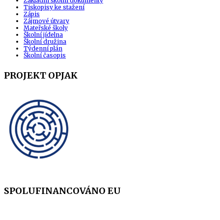
Základní školní dokumenty
Tiskopisy ke stažení
Zápis
Zájmové útvary
Mateřské školy
Školní jídelna
Školní družina
Týdenní plán
Školní časopis
PROJEKT OPJAK
SPOLUFINANCOVÁNO EU