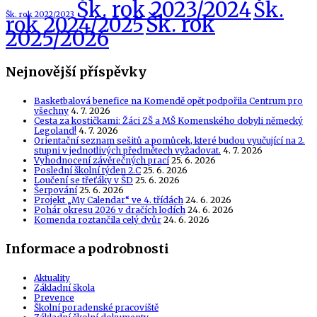
Šk. rok 2023/2024
Šk.
Šk. rok 2022/2023
Šk. rok
rok 2024/2025
2025/2026
Nejnovější příspěvky
Basketbalová benefice na Komendě opět podpořila Centrum pro
všechny
4. 7. 2026
Cesta za kostičkami: Žáci ZŠ a MŠ Komenského dobyli německý
Legoland!
4. 7. 2026
Orientační seznam sešitů a pomůcek, které budou vyučující na 2.
stupni v jednotlivých předmětech vyžadovat.
4. 7. 2026
Vyhodnocení závěrečných prací
25. 6. 2026
Poslední školní týden 2.C
25. 6. 2026
Loučení se třeťáky v ŠD
25. 6. 2026
Šerpování
25. 6. 2026
Projekt „My Calendar“ ve 4. třídách
24. 6. 2026
Pohár okresu 2026 v dračích lodích
24. 6. 2026
Komenda roztančila celý dvůr
24. 6. 2026
Informace a podrobnosti
Aktuality
Základní škola
Prevence
Školní poradenské pracoviště