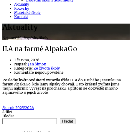
Základní školní dokumenty
Aktuality
Rozvrhy
Mateřské školy
Kontakt
Aktuality
Nejnovější příspěvky školy
II.A na farmě AlpakaGo
1 června, 2026
Author
Napsal:
Jan Šimon
Kategorie:
Ze života školy
u
Komentáře nejsou povolené
textu
Poslední květnové úterý vyrazila třída II. A do Hrubého Jeseníku na
s
farmu AlpakaGo, kde lamy alpaky chovají. Tato krásná zvířata jsme
názvem
mohli nakrmit, vyvést na procházku, a přitom se dozvědět mnoho
II.A
zajímavého o jejich životě.
na
farmě
AlpakaGo
Tags
Šk. rok 2025/2026
Sdílet
Hledat
Hledat