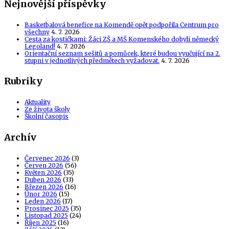
Nejnovější příspěvky
Basketbalová benefice na Komendě opět podpořila Centrum pro
všechny
4. 7. 2026
Cesta za kostičkami: Žáci ZŠ a MŠ Komenského dobyli německý
Legoland!
4. 7. 2026
Orientační seznam sešitů a pomůcek, které budou vyučující na 2.
stupni v jednotlivých předmětech vyžadovat.
4. 7. 2026
Rubriky
Aktuality
Ze života školy
Školní časopis
Archív
Červenec 2026
(3)
Červen 2026
(56)
Květen 2026
(35)
Duben 2026
(33)
Březen 2026
(16)
Únor 2026
(15)
Leden 2026
(17)
Prosinec 2025
(35)
Listopad 2025
(24)
Říjen 2025
(16)