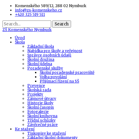
Komenského 589/12, 288 02 Nymburk
info@zs-komenskeho.cz
+420 325 519 511
Search
ZŠ
Komenského Nymburk
Úvod
Škola
Základní škola
Nabídka pro školy a veřejnost
Správce osobních údajů
Školní družina
Školní jídelna
Poradenské služby
Školní poradenské pracoviště
Volba povolání
Přijímací řízení na SŠ
Prevence
Školská rada
Projekty
Zájmové útvary
Historie školy
Školní časopis
Fotogalerie
Školní knihovna
Třídní schůzky
Závěrečné práce
Ke stažení
Tiskopisy ke stažení
Základní školní dokumenty