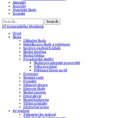
Aktuality
Rozvrhy
Mateřské školy
Kontakt
Search
ZŠ
Komenského Nymburk
Úvod
Škola
Základní škola
Nabídka pro školy a veřejnost
Správce osobních údajů
Školní družina
Školní jídelna
Poradenské služby
Školní poradenské pracoviště
Volba povolání
Přijímací řízení na SŠ
Prevence
Školská rada
Projekty
Zájmové útvary
Historie školy
Školní časopis
Fotogalerie
Školní knihovna
Třídní schůzky
Závěrečné práce
Ke stažení
Tiskopisy ke stažení