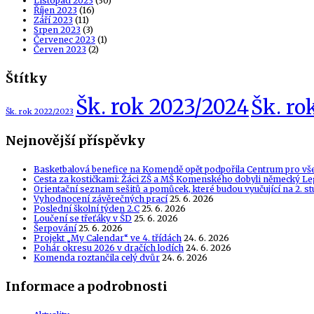
Listopad 2023
(30)
Říjen 2023
(16)
Září 2023
(11)
Srpen 2023
(3)
Červenec 2023
(1)
Červen 2023
(2)
Štítky
Šk. rok 2023/2024
Šk. ro
Šk. rok 2022/2023
Nejnovější příspěvky
Basketbalová benefice na Komendě opět podpořila Centrum pro vš
Cesta za kostičkami: Žáci ZŠ a MŠ Komenského dobyli německý Le
Orientační seznam sešitů a pomůcek, které budou vyučující na 2. s
Vyhodnocení závěrečných prací
25. 6. 2026
Poslední školní týden 2.C
25. 6. 2026
Loučení se třeťáky v ŠD
25. 6. 2026
Šerpování
25. 6. 2026
Projekt „My Calendar“ ve 4. třídách
24. 6. 2026
Pohár okresu 2026 v dračích lodích
24. 6. 2026
Komenda roztančila celý dvůr
24. 6. 2026
Informace a podrobnosti