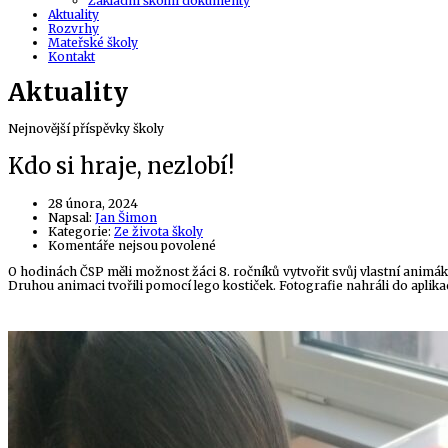
Základní školní dokumenty
Aktuality
Rozvrhy
Mateřské školy
Kontakt
Aktuality
Nejnovější příspěvky školy
Kdo si hraje, nezlobí!
28 února, 2024
Author
Napsal:
Jan Šimon
Kategorie:
Ze života školy
u
Komentáře nejsou povolené
textu
O hodinách ČSP měli možnost žáci 8. ročníků vytvořit svůj vlastní animák. 
s
Druhou animaci tvořili pomocí lego kostiček. Fotografie nahráli do aplikac
názvem
Kdo
si
hraje,
nezlobí!