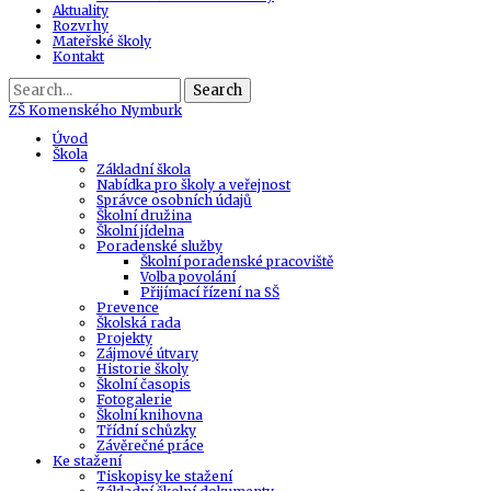
Aktuality
Rozvrhy
Mateřské školy
Kontakt
Search
ZŠ
Komenského Nymburk
Úvod
Škola
Základní škola
Nabídka pro školy a veřejnost
Správce osobních údajů
Školní družina
Školní jídelna
Poradenské služby
Školní poradenské pracoviště
Volba povolání
Přijímací řízení na SŠ
Prevence
Školská rada
Projekty
Zájmové útvary
Historie školy
Školní časopis
Fotogalerie
Školní knihovna
Třídní schůzky
Závěrečné práce
Ke stažení
Tiskopisy ke stažení