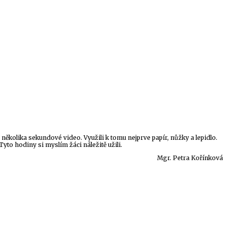
 několika sekundové video. Využili k tomu nejprve papír, nůžky a lepidlo.
yto hodiny si myslím žáci náležitě užili.
Mgr. Petra Kořínková