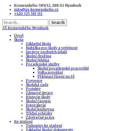
Komenského 589/12, 288 02 Nymburk
info@zs-komenskeho.cz
+420 325 519 511
Search
ZŠ
Komenského Nymburk
Úvod
Škola
Základní škola
Nabídka pro školy a veřejnost
Správce osobních údajů
Školní družina
Školní jídelna
Poradenské služby
Školní poradenské pracoviště
Volba povolání
Přijímací řízení na SŠ
Prevence
Školská rada
Projekty
Zájmové útvary
Historie školy
Školní časopis
Fotogalerie
Školní knihovna
Třídní schůzky
Závěrečné práce
Ke stažení
Tiskopisy ke stažení
Základní školní dokumenty