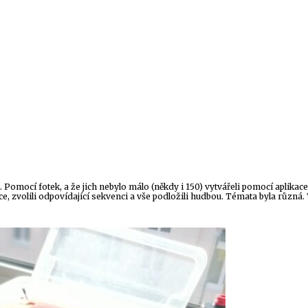
Pomocí fotek, a že jich nebylo málo (někdy i 150) vytvářeli pomocí aplikace
e, zvolili odpovídající sekvenci a vše podložili hudbou. Témata byla různá. T