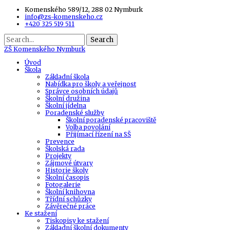
Komenského 589/12, 288 02 Nymburk
info@zs-komenskeho.cz
+420 325 519 511
Search
ZŠ
Komenského Nymburk
Úvod
Škola
Základní škola
Nabídka pro školy a veřejnost
Správce osobních údajů
Školní družina
Školní jídelna
Poradenské služby
Školní poradenské pracoviště
Volba povolání
Přijímací řízení na SŠ
Prevence
Školská rada
Projekty
Zájmové útvary
Historie školy
Školní časopis
Fotogalerie
Školní knihovna
Třídní schůzky
Závěrečné práce
Ke stažení
Tiskopisy ke stažení
Základní školní dokumenty