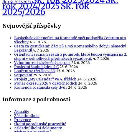
Šk. rok 2023/2024
Šk.
Šk. rok 2022/2023
Šk. rok
rok 2024/2025
2025/2026
Nejnovější příspěvky
Basketbalová benefice na Komendě opět podpořila Centrum pro
všechny
4. 7. 2026
Cesta za kostičkami: Žáci ZŠ a MŠ Komenského dobyli německý
Legoland!
4. 7. 2026
Orientační seznam sešitů a pomůcek, které budou vyučující na 2.
stupni v jednotlivých předmětech vyžadovat.
4. 7. 2026
Vyhodnocení závěrečných prací
25. 6. 2026
Poslední školní týden 2.C
25. 6. 2026
Loučení se třeťáky v ŠD
25. 6. 2026
Šerpování
25. 6. 2026
Projekt „My Calendar“ ve 4. třídách
24. 6. 2026
Pohár okresu 2026 v dračích lodích
24. 6. 2026
Komenda roztančila celý dvůr
24. 6. 2026
Informace a podrobnosti
Aktuality
Základní škola
Prevence
Školní poradenské pracoviště
Základní školní dokumenty