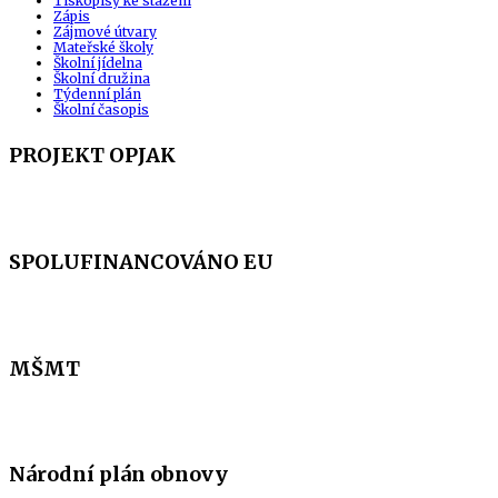
Tiskopisy ke stažení
Zápis
Zájmové útvary
Mateřské školy
Školní jídelna
Školní družina
Týdenní plán
Školní časopis
PROJEKT OPJAK
SPOLUFINANCOVÁNO EU
MŠMT
Národní plán obnovy