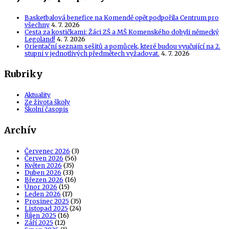
Basketbalová benefice na Komendě opět podpořila Centrum pro
všechny
4. 7. 2026
Cesta za kostičkami: Žáci ZŠ a MŠ Komenského dobyli německý
Legoland!
4. 7. 2026
Orientační seznam sešitů a pomůcek, které budou vyučující na 2.
stupni v jednotlivých předmětech vyžadovat.
4. 7. 2026
Rubriky
Aktuality
Ze života školy
Školní časopis
Archív
Červenec 2026
(3)
Červen 2026
(56)
Květen 2026
(35)
Duben 2026
(33)
Březen 2026
(16)
Únor 2026
(15)
Leden 2026
(17)
Prosinec 2025
(35)
Listopad 2025
(24)
Říjen 2025
(16)
Září 2025
(12)