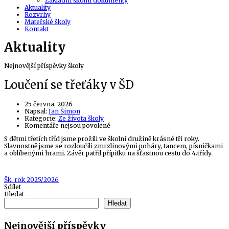
Základní školní dokumenty
Aktuality
Rozvrhy
Mateřské školy
Kontakt
Aktuality
Nejnovější příspěvky školy
Loučení se třeťáky v ŠD
25 června, 2026
Author
Napsal:
Jan Šimon
Kategorie:
Ze života školy
u
Komentáře nejsou povolené
textu
S dětmi třetích tříd jsme prožili ve školní družině krásné tři roky.
s
Slavnostně jsme se rozloučili zmrzlinovými poháry, tancem, písničkami
názvem
a oblíbenými hrami. Závěr patřil přípitku na šťastnou cestu do 4.třídy.
Loučení
se
třeťáky
v
Tags
Šk. rok 2025/2026
ŠD
Sdílet
Hledat
Hledat
Nejnovější příspěvky