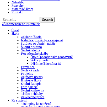
Aktuality
Rozvrhy
Mateřské školy
Kontakt
Search
ZŠ
Komenského Nymburk
Úvod
Škola
Základní škola
Nabídka pro školy a veřejnost
Správce osobních údajů
Školní družina
Školní jídelna
Poradenské služby
Školní poradenské pracoviště
Volba povolání
Přijímací řízení na SŠ
Prevence
Školská rada
Projekty
Zájmové útvary
Historie školy
Školní časopis
Fotogalerie
Školní knihovna
Třídní schůzky
Závěrečné práce
Ke stažení
Tiskopisy ke stažení