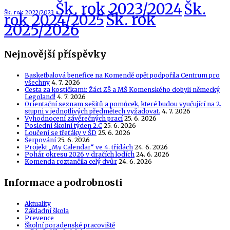
Šk. rok 2023/2024
Šk.
Šk. rok 2022/2023
Šk. rok
rok 2024/2025
2025/2026
Nejnovější příspěvky
Basketbalová benefice na Komendě opět podpořila Centrum pro
všechny
4. 7. 2026
Cesta za kostičkami: Žáci ZŠ a MŠ Komenského dobyli německý
Legoland!
4. 7. 2026
Orientační seznam sešitů a pomůcek, které budou vyučující na 2.
stupni v jednotlivých předmětech vyžadovat.
4. 7. 2026
Vyhodnocení závěrečných prací
25. 6. 2026
Poslední školní týden 2.C
25. 6. 2026
Loučení se třeťáky v ŠD
25. 6. 2026
Šerpování
25. 6. 2026
Projekt „My Calendar“ ve 4. třídách
24. 6. 2026
Pohár okresu 2026 v dračích lodích
24. 6. 2026
Komenda roztančila celý dvůr
24. 6. 2026
Informace a podrobnosti
Aktuality
Základní škola
Prevence
Školní poradenské pracoviště