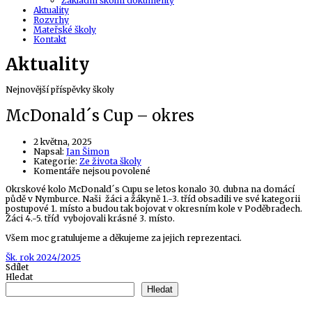
Základní školní dokumenty
Aktuality
Rozvrhy
Mateřské školy
Kontakt
Aktuality
Nejnovější příspěvky školy
McDonald´s Cup – okres
2 května, 2025
Author
Napsal:
Jan Šimon
Kategorie:
Ze života školy
u
Komentáře nejsou povolené
textu
Okrskové kolo McDonald´s Cupu se letos konalo 30. dubna na domácí
s
půdě v Nymburce. Naši žáci a žákyně 1.-3. tříd obsadili ve své kategorii
názvem
postupové 1. místo a budou tak bojovat v okresním kole v Poděbradech.
McDonald
Žáci 4.-5. tříd vybojovali krásné 3. místo.
´s
Cup
Všem moc gratulujeme a děkujeme za jejich reprezentaci.
–
okres
Tags
Šk. rok 2024/2025
Sdílet
Hledat
Hledat