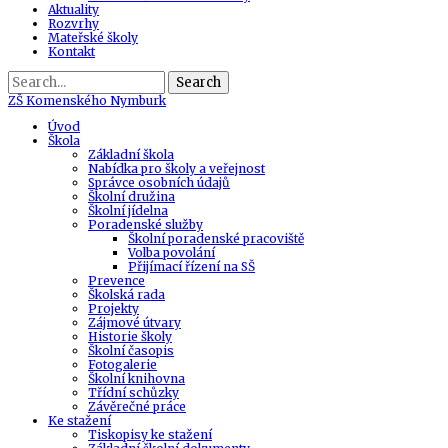
Aktuality
Rozvrhy
Mateřské školy
Kontakt
Search
ZŠ
Komenského Nymburk
Úvod
Škola
Základní škola
Nabídka pro školy a veřejnost
Správce osobních údajů
Školní družina
Školní jídelna
Poradenské služby
Školní poradenské pracoviště
Volba povolání
Přijímací řízení na SŠ
Prevence
Školská rada
Projekty
Zájmové útvary
Historie školy
Školní časopis
Fotogalerie
Školní knihovna
Třídní schůzky
Závěrečné práce
Ke stažení
Tiskopisy ke stažení