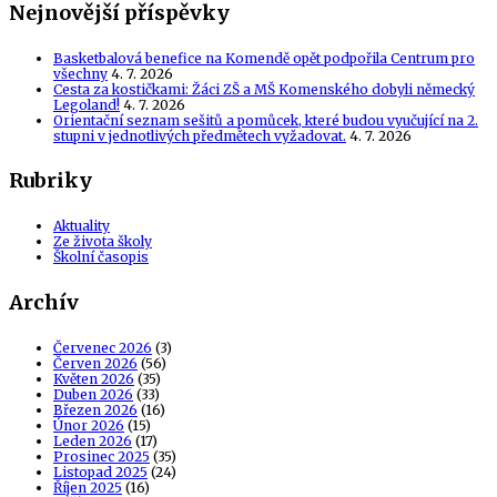
Nejnovější příspěvky
Basketbalová benefice na Komendě opět podpořila Centrum pro
všechny
4. 7. 2026
Cesta za kostičkami: Žáci ZŠ a MŠ Komenského dobyli německý
Legoland!
4. 7. 2026
Orientační seznam sešitů a pomůcek, které budou vyučující na 2.
stupni v jednotlivých předmětech vyžadovat.
4. 7. 2026
Rubriky
Aktuality
Ze života školy
Školní časopis
Archív
Červenec 2026
(3)
Červen 2026
(56)
Květen 2026
(35)
Duben 2026
(33)
Březen 2026
(16)
Únor 2026
(15)
Leden 2026
(17)
Prosinec 2025
(35)
Listopad 2025
(24)
Říjen 2025
(16)