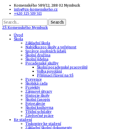
Komenského 589/12, 288 02 Nymburk
info@zs-komenskeho.cz
+420 325 519 511
Search
ZŠ
Komenského Nymburk
Úvod
Škola
Základní škola
Nabídka pro školy a veřejnost
Správce osobních údajů
Školní družina
Školní jídelna
Poradenské služby
Školní poradenské pracoviště
Volba povolání
Přijímací řízení na SŠ
Prevence
Školská rada
Projekty
Zájmové útvary
Historie školy
Školní časopis
Fotogalerie
Školní knihovna
Třídní schůzky
Závěrečné práce
Ke stažení
Tiskopisy ke stažení
Základní školní dokumenty