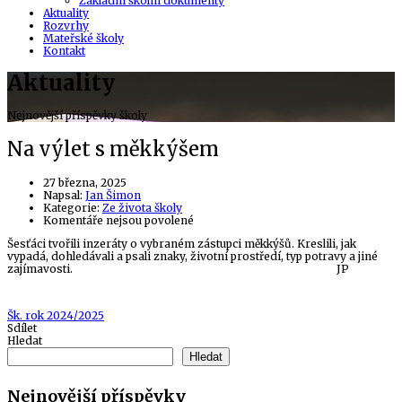
Základní školní dokumenty
Aktuality
Rozvrhy
Mateřské školy
Kontakt
Aktuality
Nejnovější příspěvky školy
Na výlet s měkkýšem
27 března, 2025
Author
Napsal:
Jan Šimon
Kategorie:
Ze života školy
u
Komentáře nejsou povolené
textu
Šesťáci tvořili inzeráty o vybraném zástupci měkkýšů. Kreslili, jak
s
vypadá, dohledávali a psali znaky, životní prostředí, typ potravy a jiné
názvem
zajímavosti. JP
Na
výlet
s
měkkýšem
Tags
Šk. rok 2024/2025
Sdílet
Hledat
Hledat
Nejnovější příspěvky