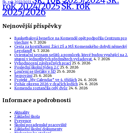
Šk. rok 2023/2024
Šk.
Šk. rok 2022/2023
Šk. rok
rok 2024/2025
2025/2026
Nejnovější příspěvky
Basketbalová benefice na Komendě opět podpořila Centrum pro
všechny
4. 7. 2026
Cesta za kostičkami: Žáci ZŠ a MŠ Komenského dobyli německý
Legoland!
4. 7. 2026
Orientační seznam sešitů a pomůcek, které budou vyučující na 2.
stupni v jednotlivých předmětech vyžadovat.
4. 7. 2026
Vyhodnocení závěrečných prací
25. 6. 2026
Poslední školní týden 2.C
25. 6. 2026
Loučení se třeťáky v ŠD
25. 6. 2026
Šerpování
25. 6. 2026
Projekt „My Calendar“ ve 4. třídách
24. 6. 2026
Pohár okresu 2026 v dračích lodích
24. 6. 2026
Komenda roztančila celý dvůr
24. 6. 2026
Informace a podrobnosti
Aktuality
Základní škola
Prevence
Školní poradenské pracoviště
Základní školní dokumenty