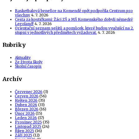
Basketbalová benefice na Komendě opět podpořila Centrum pro
všechny
4. 7. 2026
Cesta za kostičkami: Žáci ZŠ a MŠ Komenského dobyli německý
Legoland!
4. 7. 2026
Orientační seznam sešitů a pomůcek, které budou vyučující na 2.
stupni v jednotlivých předmětech vyžadovat.
4. 7. 2026
Rubriky
Aktuality
Ze života školy
Školní časopis
Archív
Červenec 2026
(3)
Červen 2026
(56)
Květen 2026
(35)
Duben 2026
(33)
Březen 2026
(16)
Únor 2026
(15)
Leden 2026
(17)
Prosinec 2025
(35)
Listopad 2025
(24)
Říjen 2025
(16)
Září 2025
(12)