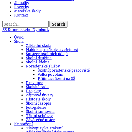
Aktuality
Rozvrhy
Mateřské školy
Kontakt
Search
ZŠ
Komenského Nymburk
Úvod
Škola
Základní škola
Nabídka pro školy a veřejnost
Správce osobních údajů
Školní družina
Školní jídelna
Poradenské služby
Školní poradenské pracoviště
Volba povolání
Přijímací řízení na SŠ
Prevence
Školská rada
Projekty
Zájmové útvary
Historie školy
Školní časopis
Fotogalerie
Školní knihovna
Třídní schůzky
Závěrečné práce
Ke stažení
Tiskopisy ke stažení