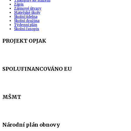
Tiskopisy ke stažení
Zápis
Zájmové útvary
Mateřské školy
Školní jídelna
Školní družina
Týdenní plán
Školní časopis
PROJEKT OPJAK
SPOLUFINANCOVÁNO EU
MŠMT
Národní plán obnovy