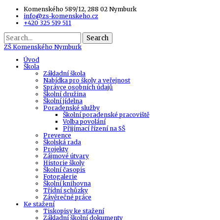
Komenského 589/12, 288 02 Nymburk
info@zs-komenskeho.cz
+420 325 519 511
Search
ZŠ
Komenského Nymburk
Úvod
Škola
Základní škola
Nabídka pro školy a veřejnost
Správce osobních údajů
Školní družina
Školní jídelna
Poradenské služby
Školní poradenské pracoviště
Volba povolání
Přijímací řízení na SŠ
Prevence
Školská rada
Projekty
Zájmové útvary
Historie školy
Školní časopis
Fotogalerie
Školní knihovna
Třídní schůzky
Závěrečné práce
Ke stažení
Tiskopisy ke stažení
Základní školní dokumenty