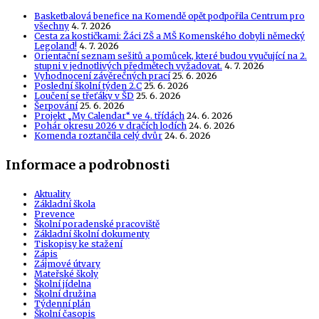
Basketbalová benefice na Komendě opět podpořila Centrum pro
všechny
4. 7. 2026
Cesta za kostičkami: Žáci ZŠ a MŠ Komenského dobyli německý
Legoland!
4. 7. 2026
Orientační seznam sešitů a pomůcek, které budou vyučující na 2.
stupni v jednotlivých předmětech vyžadovat.
4. 7. 2026
Vyhodnocení závěrečných prací
25. 6. 2026
Poslední školní týden 2.C
25. 6. 2026
Loučení se třeťáky v ŠD
25. 6. 2026
Šerpování
25. 6. 2026
Projekt „My Calendar“ ve 4. třídách
24. 6. 2026
Pohár okresu 2026 v dračích lodích
24. 6. 2026
Komenda roztančila celý dvůr
24. 6. 2026
Informace a podrobnosti
Aktuality
Základní škola
Prevence
Školní poradenské pracoviště
Základní školní dokumenty
Tiskopisy ke stažení
Zápis
Zájmové útvary
Mateřské školy
Školní jídelna
Školní družina
Týdenní plán
Školní časopis