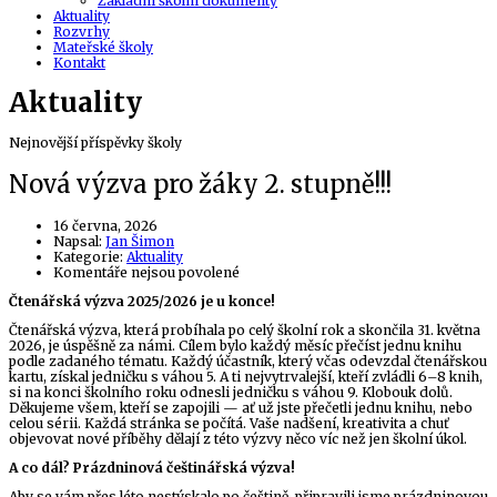
Základní školní dokumenty
Aktuality
Rozvrhy
Mateřské školy
Kontakt
Aktuality
Nejnovější příspěvky školy
Nová výzva pro žáky 2. stupně!!!
16 června, 2026
Author
Napsal:
Jan Šimon
Kategorie:
Aktuality
u
Komentáře nejsou povolené
textu
Čtenářská výzva 2025/2026 je u konce!
s
názvem
Čtenářská výzva, která probíhala po celý školní rok a skončila 31. května
Nová
2026, je úspěšně za námi. Cílem bylo každý měsíc přečíst jednu knihu
výzva
podle zadaného tématu. Každý účastník, který včas odevzdal čtenářskou
pro
kartu, získal jedničku s váhou 5. A ti nejvytrvalejší, kteří zvládli 6–8 knih,
žáky
si na konci školního roku odnesli jedničku s váhou 9. Klobouk dolů.
2.
Děkujeme všem, kteří se zapojili — ať už jste přečetli jednu knihu, nebo
stupně!!!
celou sérii. Každá stránka se počítá. Vaše nadšení, kreativita a chuť
objevovat nové příběhy dělají z této výzvy něco víc než jen školní úkol.
A co dál? Prázdninová češtinářská výzva!
Aby se vám přes léto nestýskalo po češtině, připravili jsme prázdninovou