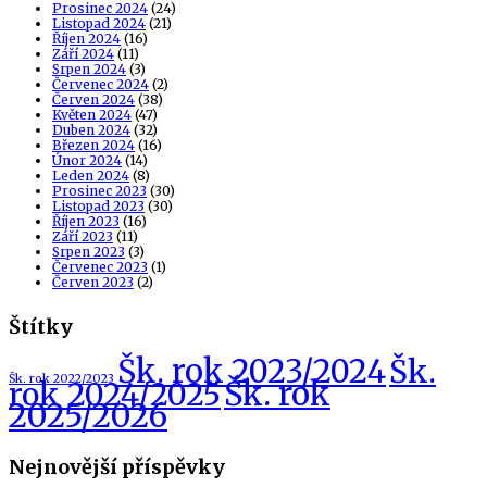
Prosinec 2024
(24)
Listopad 2024
(21)
Říjen 2024
(16)
Září 2024
(11)
Srpen 2024
(3)
Červenec 2024
(2)
Červen 2024
(38)
Květen 2024
(47)
Duben 2024
(32)
Březen 2024
(16)
Únor 2024
(14)
Leden 2024
(8)
Prosinec 2023
(30)
Listopad 2023
(30)
Říjen 2023
(16)
Září 2023
(11)
Srpen 2023
(3)
Červenec 2023
(1)
Červen 2023
(2)
Štítky
Šk. rok 2023/2024
Šk.
Šk. rok 2022/2023
Šk. rok
rok 2024/2025
2025/2026
Nejnovější příspěvky