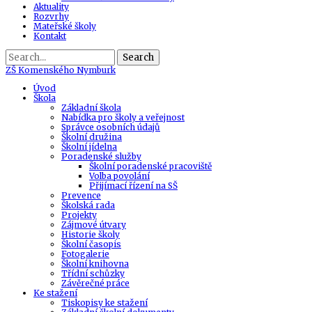
Aktuality
Rozvrhy
Mateřské školy
Kontakt
Search
ZŠ
Komenského Nymburk
Úvod
Škola
Základní škola
Nabídka pro školy a veřejnost
Správce osobních údajů
Školní družina
Školní jídelna
Poradenské služby
Školní poradenské pracoviště
Volba povolání
Přijímací řízení na SŠ
Prevence
Školská rada
Projekty
Zájmové útvary
Historie školy
Školní časopis
Fotogalerie
Školní knihovna
Třídní schůzky
Závěrečné práce
Ke stažení
Tiskopisy ke stažení