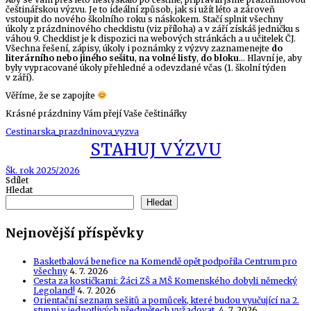
češtinářskou výzvu. Je to ideální způsob, jak si užít léto a zároveň
vstoupit do nového školního roku s náskokem. Stačí splnit všechny
úkoly z prázdninového checklistu (viz příloha) a v září získáš jedničku s
váhou 9. Checklist je k dispozici na webových stránkách a u učitelek ČJ.
Všechna řešení, zápisy, úkoly i poznámky z výzvy zaznamenejte
do
literárního nebo jiného sešitu
,
na volné listy
,
do bloku
… Hlavní je, aby
byly vypracované úkoly přehledné a odevzdané včas (1. školní týden
v září).
Věříme, že se zapojíte
Krásné prázdniny Vám přejí Vaše češtinářky
Cestinarska_prazdninova_vyzva
STAHUJ VÝZVU
Tags
Šk. rok 2025/2026
Sdílet
Hledat
Hledat
Nejnovější příspěvky
Basketbalová benefice na Komendě opět podpořila Centrum pro
všechny
4. 7. 2026
Cesta za kostičkami: Žáci ZŠ a MŠ Komenského dobyli německý
Legoland!
4. 7. 2026
Orientační seznam sešitů a pomůcek, které budou vyučující na 2.
stupni v jednotlivých předmětech vyžadovat.
4. 7. 2026