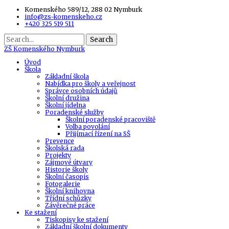
Komenského 589/12, 288 02 Nymburk
info@zs-komenskeho.cz
+420 325 519 511
Search
ZŠ
Komenského Nymburk
Úvod
Škola
Základní škola
Nabídka pro školy a veřejnost
Správce osobních údajů
Školní družina
Školní jídelna
Poradenské služby
Školní poradenské pracoviště
Volba povolání
Přijímací řízení na SŠ
Prevence
Školská rada
Projekty
Zájmové útvary
Historie školy
Školní časopis
Fotogalerie
Školní knihovna
Třídní schůzky
Závěrečné práce
Ke stažení
Tiskopisy ke stažení
Základní školní dokumenty