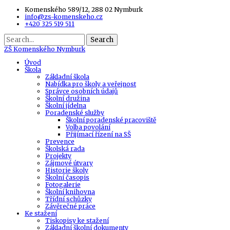
Komenského 589/12, 288 02 Nymburk
info@zs-komenskeho.cz
+420 325 519 511
Search
ZŠ
Komenského Nymburk
Úvod
Škola
Základní škola
Nabídka pro školy a veřejnost
Správce osobních údajů
Školní družina
Školní jídelna
Poradenské služby
Školní poradenské pracoviště
Volba povolání
Přijímací řízení na SŠ
Prevence
Školská rada
Projekty
Zájmové útvary
Historie školy
Školní časopis
Fotogalerie
Školní knihovna
Třídní schůzky
Závěrečné práce
Ke stažení
Tiskopisy ke stažení
Základní školní dokumenty