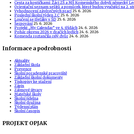
Cesta za kostičkami: Žáci ZŠ a MŠ Komenského dobyli německý Le
Orientační seznam sešitů a pomůcek, které budou vyučující na 2. s
Vyhodnocení závěrečných prací
25. 6. 2026
Poslední školní týden 2.C
25. 6. 2026
Loučení se třeťáky v ŠD
25. 6. 2026
Šerpování
25. 6. 2026
Projekt „My Calendar“ ve 4. třídách
24. 6. 2026
Pohár okresu 2026 v dračích lodích
24. 6. 2026
Komenda roztančila celý dvůr
24. 6. 2026
Informace a podrobnosti
Aktuality
Základní škola
Prevence
Školní poradenské pracoviště
Základní školní dokumenty
Tiskopisy ke stažení
Zápis
Zájmové útvary
Mateřské školy
Školní jídelna
Školní družina
Týdenní plán
Školní časopis
PROJEKT OPJAK