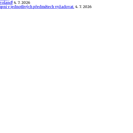
goland!
4. 7. 2026
tupni v jednotlivých předmětech vyžadovat.
4. 7. 2026