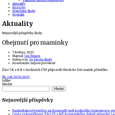
Základní školní dokumenty
Aktuality
Rozvrhy
Mateřské školy
Kontakt
Aktuality
Nejnovější příspěvky školy
Obejmutí pro maminky
7 května, 2025
Author
Napsal:
Jan Šimon
Kategorie:
Ze života školy
u
Komentáře nejsou povolené
textu
Žáci 7.B a 8.B v hodinách ČSP připravili dárek ke Dni matek, přáníčko.
s
názvem
Tags
Šk. rok 2024/2025
Obejmutí
Sdílet
pro
Hledat
maminky
Hledat
Nejnovější příspěvky
Basketbalová benefice na Komendě opět podpořila Centrum pro vš
Cesta za kostičkami: Žáci ZŠ a MŠ Komenského dobyli německý Le