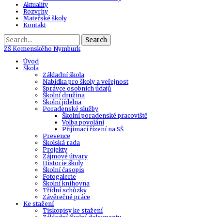
Aktuality
Rozvrhy
Mateřské školy
Kontakt
Search
ZŠ
Komenského Nymburk
Úvod
Škola
Základní škola
Nabídka pro školy a veřejnost
Správce osobních údajů
Školní družina
Školní jídelna
Poradenské služby
Školní poradenské pracoviště
Volba povolání
Přijímací řízení na SŠ
Prevence
Školská rada
Projekty
Zájmové útvary
Historie školy
Školní časopis
Fotogalerie
Školní knihovna
Třídní schůzky
Závěrečné práce
Ke stažení
Tiskopisy ke stažení