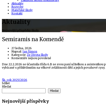
Základní školní dokumenty
Aktuality
Rozvrhy
Mateřské školy
Kontakt
Aktuality
Nejnovější příspěvky školy
Semiramis na Komendě
27 ledna, 2026
Author
Napsal:
Jan Šimon
Kategorie:
Ze života školy
u
Komentáře nejsou povolené
textu
Dne 22.2.2026 se účastnila třída 6.B se svou paní učitelkou a asistentkou
s
vybírané s přihlédnutím na věkové zvláštnosti dětí a jejich povahové rysy. 
názvem
Semiramis
na
Komendě
Tags
Šk. rok 2025/2026
Sdílet
Hledat
Hledat
Nejnovější příspěvky