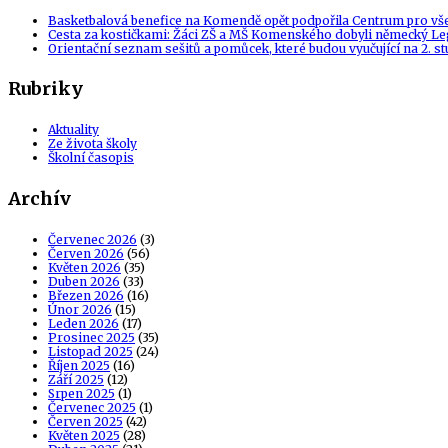
Basketbalová benefice na Komendě opět podpořila Centrum pro vš
Cesta za kostičkami: Žáci ZŠ a MŠ Komenského dobyli německý Le
Orientační seznam sešitů a pomůcek, které budou vyučující na 2. s
Rubriky
Aktuality
Ze života školy
Školní časopis
Archív
Červenec 2026
(3)
Červen 2026
(56)
Květen 2026
(35)
Duben 2026
(33)
Březen 2026
(16)
Únor 2026
(15)
Leden 2026
(17)
Prosinec 2025
(35)
Listopad 2025
(24)
Říjen 2025
(16)
Září 2025
(12)
Srpen 2025
(1)
Červenec 2025
(1)
Červen 2025
(42)
Květen 2025
(28)