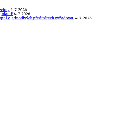
echny
4. 7. 2026
goland!
4. 7. 2026
tupni v jednotlivých předmětech vyžadovat.
4. 7. 2026