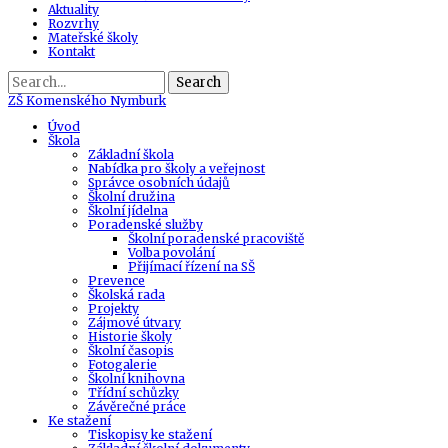
Aktuality
Rozvrhy
Mateřské školy
Kontakt
Search
ZŠ
Komenského Nymburk
Úvod
Škola
Základní škola
Nabídka pro školy a veřejnost
Správce osobních údajů
Školní družina
Školní jídelna
Poradenské služby
Školní poradenské pracoviště
Volba povolání
Přijímací řízení na SŠ
Prevence
Školská rada
Projekty
Zájmové útvary
Historie školy
Školní časopis
Fotogalerie
Školní knihovna
Třídní schůzky
Závěrečné práce
Ke stažení
Tiskopisy ke stažení