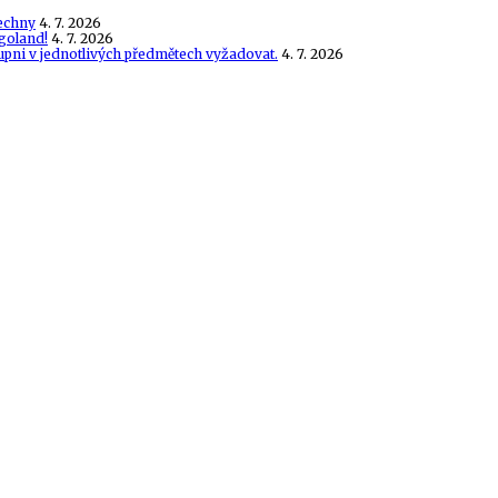
echny
4. 7. 2026
goland!
4. 7. 2026
tupni v jednotlivých předmětech vyžadovat.
4. 7. 2026