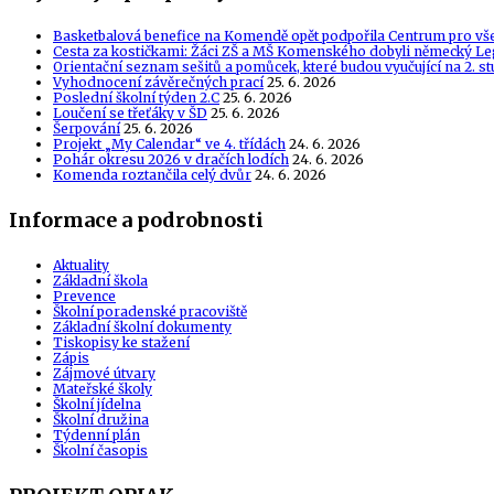
Basketbalová benefice na Komendě opět podpořila Centrum pro vš
Cesta za kostičkami: Žáci ZŠ a MŠ Komenského dobyli německý Le
Orientační seznam sešitů a pomůcek, které budou vyučující na 2. s
Vyhodnocení závěrečných prací
25. 6. 2026
Poslední školní týden 2.C
25. 6. 2026
Loučení se třeťáky v ŠD
25. 6. 2026
Šerpování
25. 6. 2026
Projekt „My Calendar“ ve 4. třídách
24. 6. 2026
Pohár okresu 2026 v dračích lodích
24. 6. 2026
Komenda roztančila celý dvůr
24. 6. 2026
Informace a podrobnosti
Aktuality
Základní škola
Prevence
Školní poradenské pracoviště
Základní školní dokumenty
Tiskopisy ke stažení
Zápis
Zájmové útvary
Mateřské školy
Školní jídelna
Školní družina
Týdenní plán
Školní časopis