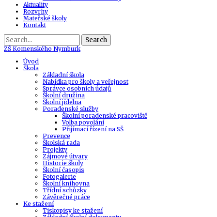
Aktuality
Rozvrhy
Mateřské školy
Kontakt
Search
ZŠ
Komenského Nymburk
Úvod
Škola
Základní škola
Nabídka pro školy a veřejnost
Správce osobních údajů
Školní družina
Školní jídelna
Poradenské služby
Školní poradenské pracoviště
Volba povolání
Přijímací řízení na SŠ
Prevence
Školská rada
Projekty
Zájmové útvary
Historie školy
Školní časopis
Fotogalerie
Školní knihovna
Třídní schůzky
Závěrečné práce
Ke stažení
Tiskopisy ke stažení