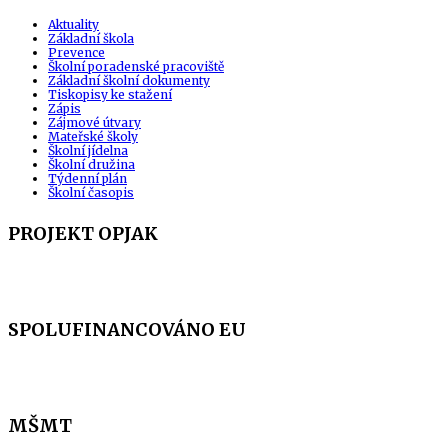
Aktuality
Základní škola
Prevence
Školní poradenské pracoviště
Základní školní dokumenty
Tiskopisy ke stažení
Zápis
Zájmové útvary
Mateřské školy
Školní jídelna
Školní družina
Týdenní plán
Školní časopis
PROJEKT OPJAK
SPOLUFINANCOVÁNO EU
MŠMT