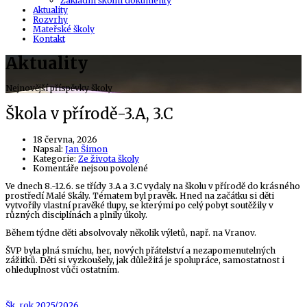
Základní školní dokumenty
Aktuality
Rozvrhy
Mateřské školy
Kontakt
Aktuality
Nejnovější příspěvky školy
Škola v přírodě-3.A, 3.C
18 června, 2026
Author
Napsal:
Jan Šimon
Kategorie:
Ze života školy
u
Komentáře nejsou povolené
textu
Ve dnech 8.-12.6. se třídy 3.A a 3.C vydaly na školu v přírodě do krásného
s
prostředí Malé Skály. Tématem byl pravěk. Hned na začátku si děti
názvem
vytvořily vlastní pravěké tlupy, se kterými po celý pobyt soutěžily v
Škola
různých disciplínách a plnily úkoly.
v
přírodě-3.A,
Během týdne děti absolvovaly několik výletů, např. na Vranov.
3.C
ŠVP byla plná smíchu, her, nových přátelství a nezapomenutelných
zážitků. Děti si vyzkoušely, jak důležitá je spolupráce, samostatnost i
ohleduplnost vůči ostatním.
Tags
Šk. rok 2025/2026