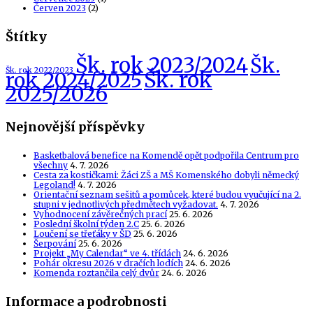
Červen 2023
(2)
Štítky
Šk. rok 2023/2024
Šk.
Šk. rok 2022/2023
Šk. rok
rok 2024/2025
2025/2026
Nejnovější příspěvky
Basketbalová benefice na Komendě opět podpořila Centrum pro
všechny
4. 7. 2026
Cesta za kostičkami: Žáci ZŠ a MŠ Komenského dobyli německý
Legoland!
4. 7. 2026
Orientační seznam sešitů a pomůcek, které budou vyučující na 2.
stupni v jednotlivých předmětech vyžadovat.
4. 7. 2026
Vyhodnocení závěrečných prací
25. 6. 2026
Poslední školní týden 2.C
25. 6. 2026
Loučení se třeťáky v ŠD
25. 6. 2026
Šerpování
25. 6. 2026
Projekt „My Calendar“ ve 4. třídách
24. 6. 2026
Pohár okresu 2026 v dračích lodích
24. 6. 2026
Komenda roztančila celý dvůr
24. 6. 2026
Informace a podrobnosti