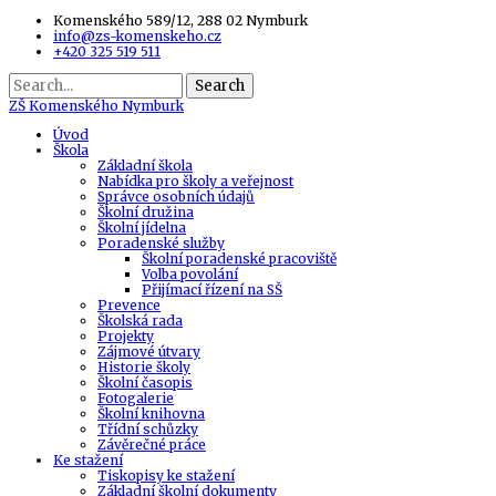
Komenského 589/12, 288 02 Nymburk
info@zs-komenskeho.cz
+420 325 519 511
Search
ZŠ
Komenského Nymburk
Úvod
Škola
Základní škola
Nabídka pro školy a veřejnost
Správce osobních údajů
Školní družina
Školní jídelna
Poradenské služby
Školní poradenské pracoviště
Volba povolání
Přijímací řízení na SŠ
Prevence
Školská rada
Projekty
Zájmové útvary
Historie školy
Školní časopis
Fotogalerie
Školní knihovna
Třídní schůzky
Závěrečné práce
Ke stažení
Tiskopisy ke stažení
Základní školní dokumenty