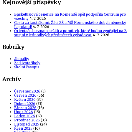
Nejnovější příspěvky
Basketbalová benefice na Komendě opět podpořila Centrum pro
všechny
4. 7. 2026
Cesta za kostičkami: Žáci ZŠ a MŠ Komenského dobyli německý
Legoland!
4. 7. 2026
Orientační seznam sešitů a pomůcek, které budou vyučující na 2.
stupni v jednotlivých předmětech vyžadovat.
4. 7. 2026
Rubriky
Aktuality
Ze života školy
Školní časopis
Archív
Červenec 2026
(3)
Červen 2026
(56)
Květen 2026
(35)
Duben 2026
(33)
Březen 2026
(16)
Únor 2026
(15)
Leden 2026
(17)
Prosinec 2025
(35)
Listopad 2025
(24)
Říjen 2025
(16)