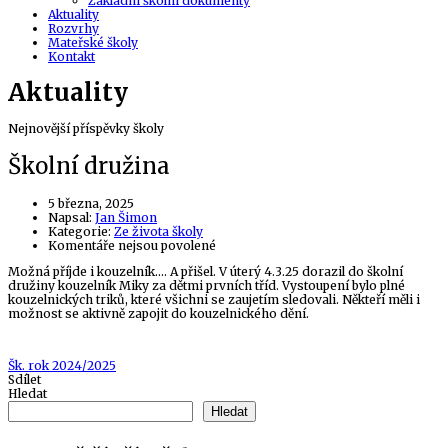
Základní školní dokumenty
Aktuality
Rozvrhy
Mateřské školy
Kontakt
Aktuality
Nejnovější příspěvky školy
Školní družina
5 března, 2025
Author
Napsal:
Jan Šimon
Kategorie:
Ze života školy
u
Komentáře nejsou povolené
textu
Možná příjde i kouzelník…. A přišel. V úterý 4.3.25 dorazil do školní
s
družiny kouzelník Miky za dětmi prvních tříd. Vystoupení bylo plné
názvem
kouzelnických triků, které všichni se zaujetím sledovali. Někteří měli i
Školní
možnost se aktivně zapojit do kouzelnického dění.
družina
Tags
Šk. rok 2024/2025
Sdílet
Hledat
Hledat