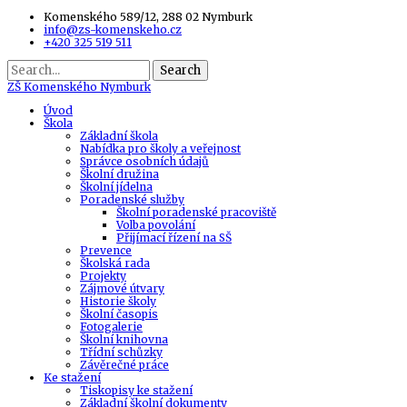
Komenského 589/12, 288 02 Nymburk
info@zs-komenskeho.cz
+420 325 519 511
Search
ZŠ
Komenského Nymburk
Úvod
Škola
Základní škola
Nabídka pro školy a veřejnost
Správce osobních údajů
Školní družina
Školní jídelna
Poradenské služby
Školní poradenské pracoviště
Volba povolání
Přijímací řízení na SŠ
Prevence
Školská rada
Projekty
Zájmové útvary
Historie školy
Školní časopis
Fotogalerie
Školní knihovna
Třídní schůzky
Závěrečné práce
Ke stažení
Tiskopisy ke stažení
Základní školní dokumenty