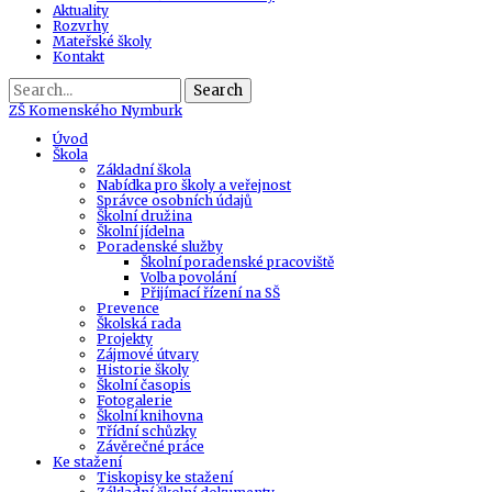
Aktuality
Rozvrhy
Mateřské školy
Kontakt
Search
ZŠ
Komenského Nymburk
Úvod
Škola
Základní škola
Nabídka pro školy a veřejnost
Správce osobních údajů
Školní družina
Školní jídelna
Poradenské služby
Školní poradenské pracoviště
Volba povolání
Přijímací řízení na SŠ
Prevence
Školská rada
Projekty
Zájmové útvary
Historie školy
Školní časopis
Fotogalerie
Školní knihovna
Třídní schůzky
Závěrečné práce
Ke stažení
Tiskopisy ke stažení