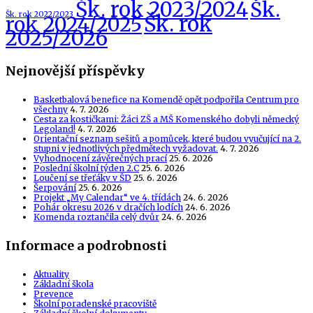
Šk. rok 2023/2024
Šk.
Šk. rok 2022/2023
Šk. rok
rok 2024/2025
2025/2026
Nejnovější příspěvky
Basketbalová benefice na Komendě opět podpořila Centrum pro
všechny
4. 7. 2026
Cesta za kostičkami: Žáci ZŠ a MŠ Komenského dobyli německý
Legoland!
4. 7. 2026
Orientační seznam sešitů a pomůcek, které budou vyučující na 2.
stupni v jednotlivých předmětech vyžadovat.
4. 7. 2026
Vyhodnocení závěrečných prací
25. 6. 2026
Poslední školní týden 2.C
25. 6. 2026
Loučení se třeťáky v ŠD
25. 6. 2026
Šerpování
25. 6. 2026
Projekt „My Calendar“ ve 4. třídách
24. 6. 2026
Pohár okresu 2026 v dračích lodích
24. 6. 2026
Komenda roztančila celý dvůr
24. 6. 2026
Informace a podrobnosti
Aktuality
Základní škola
Prevence
Školní poradenské pracoviště