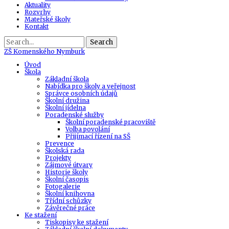
Aktuality
Rozvrhy
Mateřské školy
Kontakt
Search
ZŠ
Komenského Nymburk
Úvod
Škola
Základní škola
Nabídka pro školy a veřejnost
Správce osobních údajů
Školní družina
Školní jídelna
Poradenské služby
Školní poradenské pracoviště
Volba povolání
Přijímací řízení na SŠ
Prevence
Školská rada
Projekty
Zájmové útvary
Historie školy
Školní časopis
Fotogalerie
Školní knihovna
Třídní schůzky
Závěrečné práce
Ke stažení
Tiskopisy ke stažení