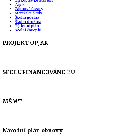
Tiskopisy ke stažení
Zápis
Zájmové útvary
Mateřské školy
Školní jídelna
Školní družina
Týdenní plán
Školní časopis
PROJEKT OPJAK
SPOLUFINANCOVÁNO EU
MŠMT
Národní plán obnovy