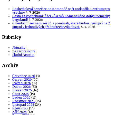
Basketbalová benefice na Komendě opět podpořila Centrum pro
všechny
4. 7. 2026
Cesta za kostičkami: Žáci ZŠ a MŠ Komenského dobyli německý
Legoland!
4. 7. 2026
Orientační seznam sešitů a pomůcek, které budou vyučující na 2.
stupni v jednotlivých předmětech vyžadovat.
4. 7. 2026
Rubriky
Aktuality
Ze života školy
Školní časopis
Archív
Červenec 2026
(3)
Červen 2026
(56)
Květen 2026
(35)
Duben 2026
(33)
Březen 2026
(16)
Únor 2026
(15)
Leden 2026
(17)
Prosinec 2025
(35)
Listopad 2025
(24)
Říjen 2025
(16)
Září 2025
(12)