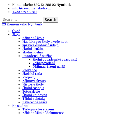
Komenského 589/12, 288 02 Nymburk
info@zs-komenskeho.cz
+420 325 519 511
Search
ZŠ
Komenského Nymburk
Úvod
Škola
Základní škola
Nabídka pro školy a veřejnost
Správce osobních údajů
Školní družina
Školní jídelna
Poradenské služby
Školní poradenské pracoviště
Volba povolání
Přijímací řízení na SŠ
Prevence
Školská rada
Projekty
Zájmové útvary
Historie školy
Školní časopis
Fotogalerie
Školní knihovna
Třídní schůzky
Závěrečné práce
Ke stažení
Tiskopisy ke stažení
Základní školní dokumenty