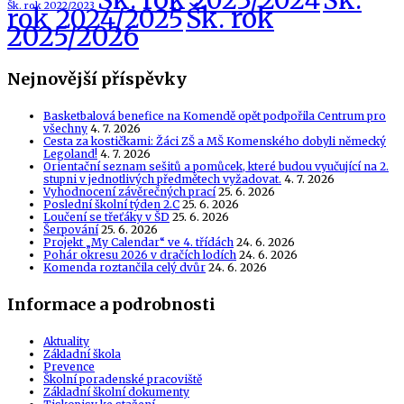
Šk. rok 2023/2024
Šk.
Šk. rok 2022/2023
Šk. rok
rok 2024/2025
2025/2026
Nejnovější příspěvky
Basketbalová benefice na Komendě opět podpořila Centrum pro
všechny
4. 7. 2026
Cesta za kostičkami: Žáci ZŠ a MŠ Komenského dobyli německý
Legoland!
4. 7. 2026
Orientační seznam sešitů a pomůcek, které budou vyučující na 2.
stupni v jednotlivých předmětech vyžadovat.
4. 7. 2026
Vyhodnocení závěrečných prací
25. 6. 2026
Poslední školní týden 2.C
25. 6. 2026
Loučení se třeťáky v ŠD
25. 6. 2026
Šerpování
25. 6. 2026
Projekt „My Calendar“ ve 4. třídách
24. 6. 2026
Pohár okresu 2026 v dračích lodích
24. 6. 2026
Komenda roztančila celý dvůr
24. 6. 2026
Informace a podrobnosti
Aktuality
Základní škola
Prevence
Školní poradenské pracoviště
Základní školní dokumenty