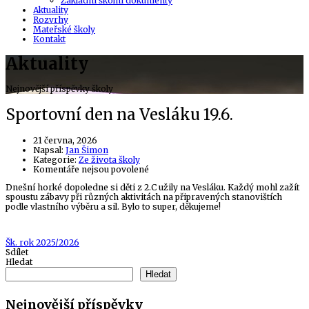
Základní školní dokumenty
Aktuality
Rozvrhy
Mateřské školy
Kontakt
Aktuality
Nejnovější příspěvky školy
Sportovní den na Vesláku 19.6.
21 června, 2026
Author
Napsal:
Jan Šimon
Kategorie:
Ze života školy
u
Komentáře nejsou povolené
textu
Dnešní horké dopoledne si děti z 2.C užily na Vesláku. Každý mohl zažít
s
spoustu zábavy při různých aktivitách na připravených stanovištích
názvem
podle vlastního výběru a sil. Bylo to super, děkujeme!
Sportovní
den
na
Vesláku
Tags
Šk. rok 2025/2026
19.6.
Sdílet
Hledat
Hledat
Nejnovější příspěvky