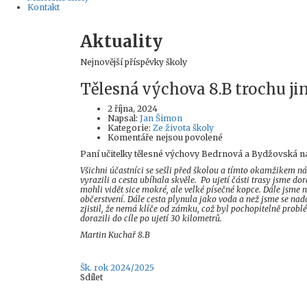
Kontakt
Aktuality
Nejnovější příspěvky školy
Tělesná výchova 8.B trochu ji
2 října, 2024
Author
Napsal:
Jan Šimon
Kategorie:
Ze života školy
u
Komentáře nejsou povolené
textu
Paní učitelky tělesné výchovy Bedrnová a Bydžovská nap
s
názvem
Všichni účastníci se sešli před školou a tímto okamžikem ná
Tělesná
vyrazili a cesta ubíhala skvěle. Po ujetí části trasy jsme do
výchova
mohli vidět sice mokré, ale velké písečné kopce. Dále jsme
8.B
občerstvení. Dále cesta plynula jako voda a než jsme se na
trochu
zjistil, že nemá klíče od zámku, což byl pochopitelně problé
jinak
dorazili do cíle po ujetí 30 kilometrů.
Martin Kuchař 8.B
Tags
Šk. rok 2024/2025
Sdílet