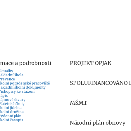
rmace a podrobnosti
PROJEKT OPJAK
ktuality
Základní škola
Prevence
SPOLUFINANCOVÁNO 
Školní poradenské pracoviště
Základní školní dokumenty
Tiskopisy ke stažení
Zápis
Zájmové útvary
MŠMT
Mateřské školy
kolní jídelna
Školní družina
Týdenní plán
Školní časopis
Národní plán obnovy