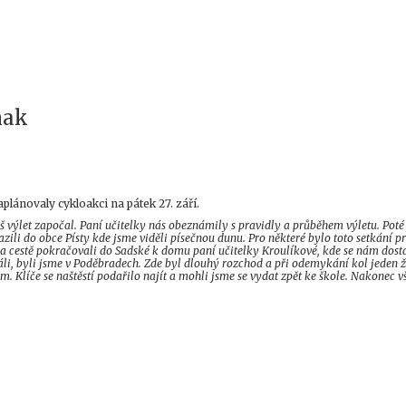
nak
lánovaly cykloakci na pátek 27. září.
š výlet započal. Paní učitelky nás obeznámily s pravidly a průběhem výletu. Poté
razili do obce Písty kde jsme viděli písečnou dunu. Pro některé bylo toto setkání p
 na cestě pokračovali do Sadské k domu paní učitelky Kroulíkové, kde se nám dost
dáli, byli jsme v Poděbradech. Zde byl dlouhý rozchod a při odemykání kol jeden 
m. Klíče se naštěstí podařilo najít a mohli jsme se vydat zpět ke škole. Nakonec v