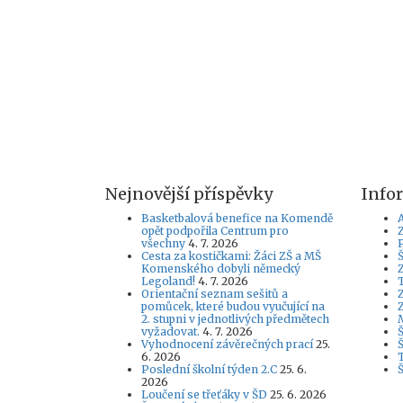
Nejnovější příspěvky
Info
Basketbalová benefice na Komendě
A
opět podpořila Centrum pro
všechny
4. 7. 2026
Cesta za kostičkami: Žáci ZŠ a MŠ
Komenského dobyli německý
Legoland!
4. 7. 2026
Orientační seznam sešitů a
pomůcek, které budou vyučující na
2. stupni v jednotlivých předmětech
vyžadovat.
4. 7. 2026
Š
Vyhodnocení závěrečných prací
25.
6. 2026
Poslední školní týden 2.C
25. 6.
2026
Loučení se třeťáky v ŠD
25. 6. 2026