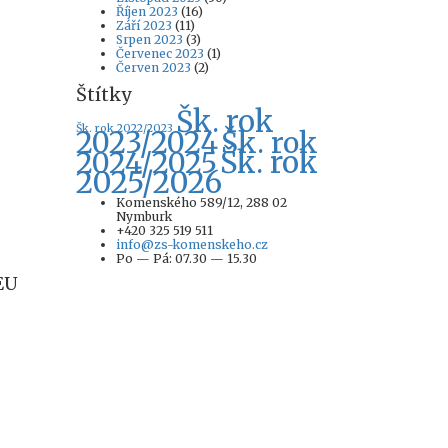
Říjen 2023
(16)
Září 2023
(11)
Srpen 2023
(3)
Červenec 2023
(1)
Červen 2023
(2)
Štítky
Šk. rok
Šk. rok 2022/2023
2023/2024
Šk. rok
Šk. rok
2024/2025
2025/2026
Komenského 589/12, 288 02
Nymburk
+420 325 519 511
info@zs-komenskeho.cz
Po — Pá: 07.30 — 15.30
EU