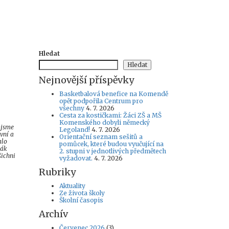
Hledat
Hledat
Nejnovější příspěvky
Basketbalová benefice na Komendě
opět podpořila Centrum pro
všechny
4. 7. 2026
Cesta za kostičkami: Žáci ZŠ a MŠ
Komenského dobyli německý
 jsme
Legoland!
4. 7. 2026
rvní a
Orientační seznam sešitů a
alo
pomůcek, které budou vyučující na
žák
2. stupni v jednotlivých předmětech
šichni
vyžadovat.
4. 7. 2026
Rubriky
Aktuality
Ze života školy
Školní časopis
Archív
Červenec 2026
(3)