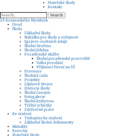
Mateřské školy
Kontakt
Search
ZŠ
Komenského Nymburk
Úvod
Škola
Základní škola
Nabídka pro školy a veřejnost
Správce osobních údajů
Školní družina
Školní jídelna
Poradenské služby
Školní poradenské pracoviště
Volba povolání
Přijímací řízení na SŠ
Prevence
Školská rada
Projekty
Zájmové útvary
Historie školy
Školní časopis
Fotogalerie
Školní knihovna
Třídní schůzky
Závěrečné práce
Ke stažení
Tiskopisy ke stažení
Základní školní dokumenty
Aktuality
Rozvrhy
Mateřské školy