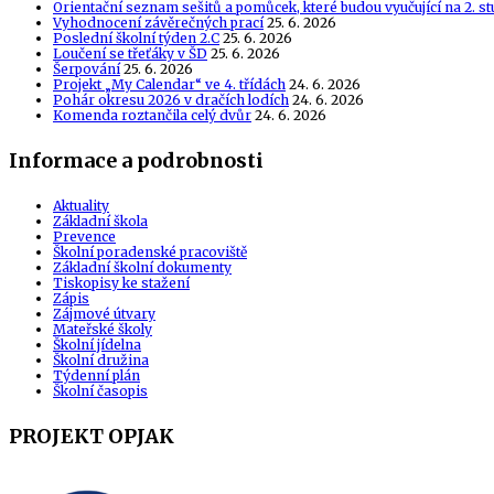
Orientační seznam sešitů a pomůcek, které budou vyučující na 2. s
Vyhodnocení závěrečných prací
25. 6. 2026
Poslední školní týden 2.C
25. 6. 2026
Loučení se třeťáky v ŠD
25. 6. 2026
Šerpování
25. 6. 2026
Projekt „My Calendar“ ve 4. třídách
24. 6. 2026
Pohár okresu 2026 v dračích lodích
24. 6. 2026
Komenda roztančila celý dvůr
24. 6. 2026
Informace a podrobnosti
Aktuality
Základní škola
Prevence
Školní poradenské pracoviště
Základní školní dokumenty
Tiskopisy ke stažení
Zápis
Zájmové útvary
Mateřské školy
Školní jídelna
Školní družina
Týdenní plán
Školní časopis
PROJEKT OPJAK