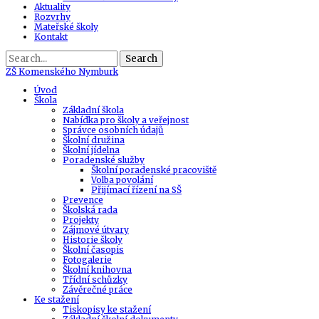
Aktuality
Rozvrhy
Mateřské školy
Kontakt
Search
ZŠ
Komenského Nymburk
Úvod
Škola
Základní škola
Nabídka pro školy a veřejnost
Správce osobních údajů
Školní družina
Školní jídelna
Poradenské služby
Školní poradenské pracoviště
Volba povolání
Přijímací řízení na SŠ
Prevence
Školská rada
Projekty
Zájmové útvary
Historie školy
Školní časopis
Fotogalerie
Školní knihovna
Třídní schůzky
Závěrečné práce
Ke stažení
Tiskopisy ke stažení