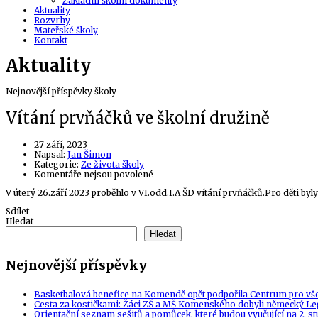
Základní školní dokumenty
Aktuality
Rozvrhy
Mateřské školy
Kontakt
Aktuality
Nejnovější příspěvky školy
Vítání prvňáčků ve školní družině
27 září, 2023
Author
Napsal:
Jan Šimon
Kategorie:
Ze života školy
u
Komentáře nejsou povolené
textu
V úterý 26.září 2023 proběhlo v VI.odd.I.A ŠD vítání prvňáčků.Pro děti by
s
názvem
Sdílet
Vítání
Hledat
prvňáčků
ve
Hledat
školní
družině
Nejnovější příspěvky
Basketbalová benefice na Komendě opět podpořila Centrum pro vš
Cesta za kostičkami: Žáci ZŠ a MŠ Komenského dobyli německý Le
Orientační seznam sešitů a pomůcek, které budou vyučující na 2. s