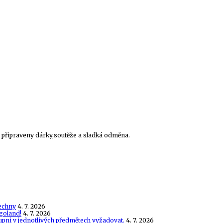
ly připraveny dárky,soutěže a sladká odměna.
echny
4. 7. 2026
goland!
4. 7. 2026
tupni v jednotlivých předmětech vyžadovat.
4. 7. 2026