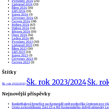
Prosinec 2024
(24)
Listopad 2024
(21)
Říjen 2024
(16)
Září 2024
(11)
Srpen 2024
(3)
Červenec 2024
(2)
Červen 2024
(38)
Květen 2024
(47)
Duben 2024
(32)
Březen 2024
(16)
Únor 2024
(14)
Leden 2024
(8)
Prosinec 2023
(30)
Listopad 2023
(30)
Říjen 2023
(16)
Září 2023
(11)
Srpen 2023
(3)
Červenec 2023
(1)
Červen 2023
(2)
Štítky
Šk. rok 2023/2024
Šk. ro
Šk. rok 2022/2023
Nejnovější příspěvky
Basketbalová benefice na Komendě opět podpořila Centrum pro vš
Cesta za kostičkami: Žáci ZŠ a MŠ Komenského dobyli německý Le