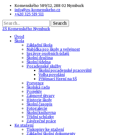
Komenského 589/12, 288 02 Nymburk
info@zs-komenskeho.cz
+420 325 519 511
Search
ZŠ
Komenského Nymburk
Úvod
Škola
Základní škola
Nabídka pro školy a veřejnost
Správce osobních údajů
Školní družina
Školní jídelna
Poradenské služby
Školní poradenské pracoviště
Volba povolání
Přijímací řízení na SŠ
Prevence
Školská rada
Projekty
Zájmové útvary
Historie školy
Školní časopis
Fotogalerie
Školní knihovna
Třídní schůzky
Závěrečné práce
Ke stažení
Tiskopisy ke stažení
Základní školní dokumenty