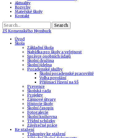
Aktuality
Rozvrhy
Mateřské školy
Kontakt
Search
ZŠ
Komenského Nymburk
Úvod
Škola
Základní škola
Nabídka pro školy a veřejnost
Správce osobních údajů
Školní družina
Školní jídelna
Poradenské služby
Školní poradenské pracoviště
Volba povolání
Přijímací řízení na SŠ
Prevence
Školská rada
Projekty
Zájmové útvary
Historie školy
Školní časopis
Fotogalerie
Školní knihovna
Třídní schůzky
Závěrečné práce
Ke stažení
Tiskopisy ke stažení