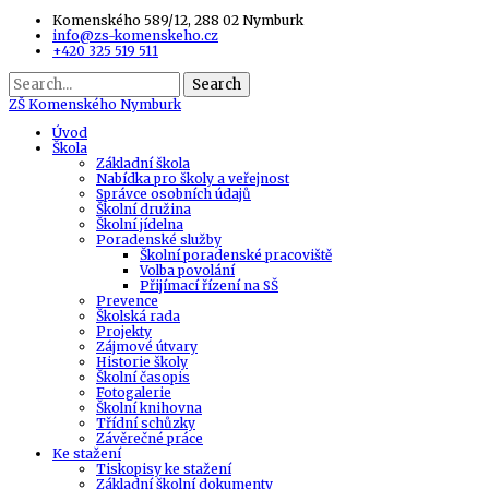
Komenského 589/12, 288 02 Nymburk
info@zs-komenskeho.cz
+420 325 519 511
Search
ZŠ
Komenského Nymburk
Úvod
Škola
Základní škola
Nabídka pro školy a veřejnost
Správce osobních údajů
Školní družina
Školní jídelna
Poradenské služby
Školní poradenské pracoviště
Volba povolání
Přijímací řízení na SŠ
Prevence
Školská rada
Projekty
Zájmové útvary
Historie školy
Školní časopis
Fotogalerie
Školní knihovna
Třídní schůzky
Závěrečné práce
Ke stažení
Tiskopisy ke stažení
Základní školní dokumenty