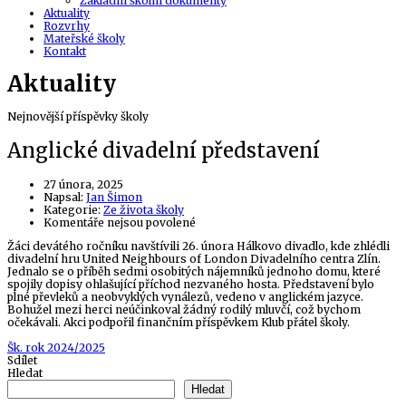
Základní školní dokumenty
Aktuality
Rozvrhy
Mateřské školy
Kontakt
Aktuality
Nejnovější příspěvky školy
Anglické divadelní představení
27 února, 2025
Author
Napsal:
Jan Šimon
Kategorie:
Ze života školy
u
Komentáře nejsou povolené
textu
Žáci devátého ročníku navštívili 26. února Hálkovo divadlo, kde zhlédli
s
divadelní hru United Neighbours of London Divadelního centra Zlín.
názvem
Jednalo se o příběh sedmi osobitých nájemníků jednoho domu, které
Anglické
spojily dopisy ohlašující příchod nezvaného hosta. Představení bylo
divadelní
plné převleků a neobvyklých vynálezů, vedeno v anglickém jazyce.
představení
Bohužel mezi herci neúčinkoval žádný rodilý mluvčí, což bychom
očekávali. Akci podpořil finančním příspěvkem Klub přátel školy.
Tags
Šk. rok 2024/2025
Sdílet
Hledat
Hledat