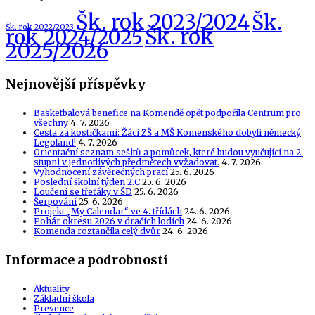
Šk. rok 2023/2024
Šk.
Šk. rok 2022/2023
Šk. rok
rok 2024/2025
2025/2026
Nejnovější příspěvky
Basketbalová benefice na Komendě opět podpořila Centrum pro
všechny
4. 7. 2026
Cesta za kostičkami: Žáci ZŠ a MŠ Komenského dobyli německý
Legoland!
4. 7. 2026
Orientační seznam sešitů a pomůcek, které budou vyučující na 2.
stupni v jednotlivých předmětech vyžadovat.
4. 7. 2026
Vyhodnocení závěrečných prací
25. 6. 2026
Poslední školní týden 2.C
25. 6. 2026
Loučení se třeťáky v ŠD
25. 6. 2026
Šerpování
25. 6. 2026
Projekt „My Calendar“ ve 4. třídách
24. 6. 2026
Pohár okresu 2026 v dračích lodích
24. 6. 2026
Komenda roztančila celý dvůr
24. 6. 2026
Informace a podrobnosti
Aktuality
Základní škola
Prevence