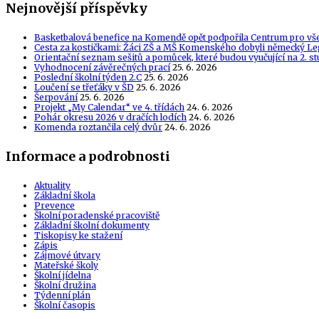
Nejnovější příspěvky
Basketbalová benefice na Komendě opět podpořila Centrum pro vš
Cesta za kostičkami: Žáci ZŠ a MŠ Komenského dobyli německý Le
Orientační seznam sešitů a pomůcek, které budou vyučující na 2. s
Vyhodnocení závěrečných prací
25. 6. 2026
Poslední školní týden 2.C
25. 6. 2026
Loučení se třeťáky v ŠD
25. 6. 2026
Šerpování
25. 6. 2026
Projekt „My Calendar“ ve 4. třídách
24. 6. 2026
Pohár okresu 2026 v dračích lodích
24. 6. 2026
Komenda roztančila celý dvůr
24. 6. 2026
Informace a podrobnosti
Aktuality
Základní škola
Prevence
Školní poradenské pracoviště
Základní školní dokumenty
Tiskopisy ke stažení
Zápis
Zájmové útvary
Mateřské školy
Školní jídelna
Školní družina
Týdenní plán
Školní časopis