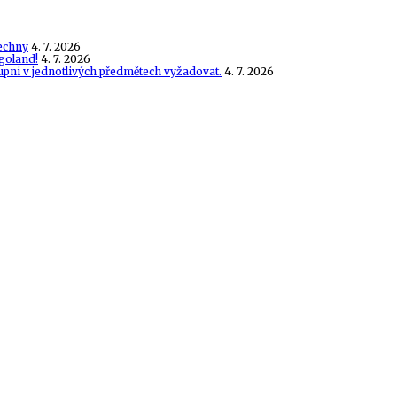
echny
4. 7. 2026
goland!
4. 7. 2026
tupni v jednotlivých předmětech vyžadovat.
4. 7. 2026