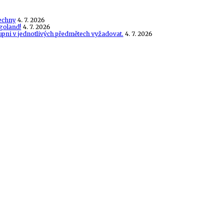
echny
4. 7. 2026
goland!
4. 7. 2026
tupni v jednotlivých předmětech vyžadovat.
4. 7. 2026