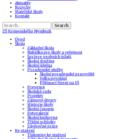
Aktuality
Rozvrhy
Mateřské školy
Kontakt
Search
ZŠ
Komenského Nymburk
Úvod
Škola
Základní škola
Nabídka pro školy a veřejnost
Správce osobních údajů
Školní družina
Školní jídelna
Poradenské služby
Školní poradenské pracoviště
Volba povolání
Přijímací řízení na SŠ
Prevence
Školská rada
Projekty
Zájmové útvary
Historie školy
Školní časopis
Fotogalerie
Školní knihovna
Třídní schůzky
Závěrečné práce
Ke stažení
Tiskopisy ke stažení