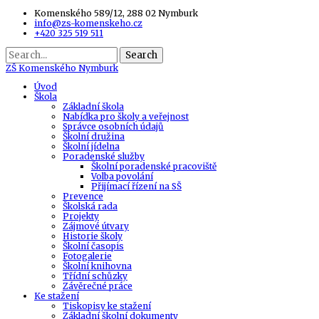
Komenského 589/12, 288 02 Nymburk
info@zs-komenskeho.cz
+420 325 519 511
Search
ZŠ
Komenského Nymburk
Úvod
Škola
Základní škola
Nabídka pro školy a veřejnost
Správce osobních údajů
Školní družina
Školní jídelna
Poradenské služby
Školní poradenské pracoviště
Volba povolání
Přijímací řízení na SŠ
Prevence
Školská rada
Projekty
Zájmové útvary
Historie školy
Školní časopis
Fotogalerie
Školní knihovna
Třídní schůzky
Závěrečné práce
Ke stažení
Tiskopisy ke stažení
Základní školní dokumenty