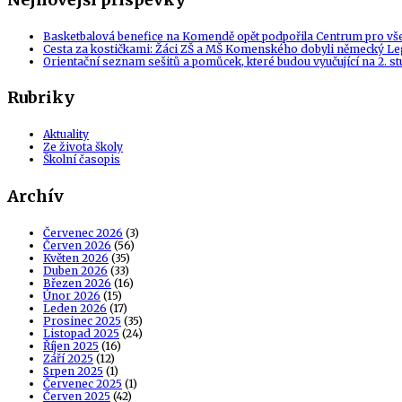
Basketbalová benefice na Komendě opět podpořila Centrum pro vš
Cesta za kostičkami: Žáci ZŠ a MŠ Komenského dobyli německý Le
Orientační seznam sešitů a pomůcek, které budou vyučující na 2. s
Rubriky
Aktuality
Ze života školy
Školní časopis
Archív
Červenec 2026
(3)
Červen 2026
(56)
Květen 2026
(35)
Duben 2026
(33)
Březen 2026
(16)
Únor 2026
(15)
Leden 2026
(17)
Prosinec 2025
(35)
Listopad 2025
(24)
Říjen 2025
(16)
Září 2025
(12)
Srpen 2025
(1)
Červenec 2025
(1)
Červen 2025
(42)