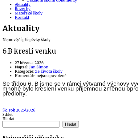
Základní školní dokumenty
Aktuality
Rozvrhy
Mateřské školy
Kontakt
Aktuality
Nejnovější příspěvky školy
6.B kreslí venku
27 března, 2026
Author
Napsal:
Jan Šimon
Kategorie:
Ze života školy
u
Komentáře nejsou povolené
textu
Se třídou 6. B jsme se v rámci výtvarné výchovy vyd
s
mnohé bylo kreslení venku příjemnou změnou oproti 
názvem
předlohy.
6.B
kreslí
venku
Tags
Šk. rok 2025/2026
Sdílet
Hledat
Hledat
Nejnovější příspěvky