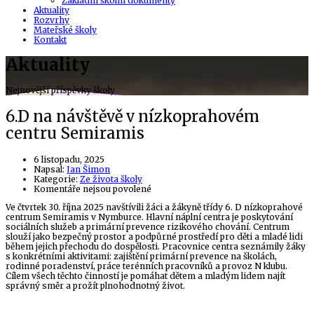
Základní školní dokumenty
Aktuality
Rozvrhy
Mateřské školy
Kontakt
Aktuality
Nejnovější příspěvky školy
6.D na návštěvě v nízkoprahovém
centru Semiramis
6 listopadu, 2025
Author
Napsal:
Jan Šimon
Kategorie:
Ze života školy
u
Komentáře nejsou povolené
textu
Ve čtvrtek 30. října 2025 navštívili žáci a žákyně třídy 6. D nízkoprahové
s
centrum Semiramis v Nymburce. Hlavní náplní centra je poskytování
názvem
sociálních služeb a primární prevence rizikového chování. Centrum
6.D
slouží jako bezpečný prostor a podpůrné prostředí pro děti a mladé lidi
na
během jejich přechodu do dospělosti. Pracovnice centra seznámily žáky
návštěvě
s konkrétními aktivitami: zajištění primární prevence na školách,
v nízkoprahovém
rodinné poradenství, práce terénních pracovníků a provoz N klubu.
centru
Cílem všech těchto činností je pomáhat dětem a mladým lidem najít
Semiramis
správný směr a prožít plnohodnotný život.