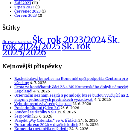
Září 2023
(11)
Srpen 2023
(3)
Červenec 2023
(1)
Červen 2023
(2)
Štítky
Šk. rok 2023/2024
Šk.
Šk. rok 2022/2023
Šk. rok
rok 2024/2025
2025/2026
Nejnovější příspěvky
Basketbalová benefice na Komendě opět podpořila Centrum pro
všechny
4. 7. 2026
Cesta za kostičkami: Žáci ZŠ a MŠ Komenského dobyli německý
Legoland!
4. 7. 2026
Orientační seznam sešitů a pomůcek, které budou vyučující na 2.
stupni v jednotlivých předmětech vyžadovat.
4. 7. 2026
Vyhodnocení závěrečných prací
25. 6. 2026
Poslední školní týden 2.C
25. 6. 2026
Loučení se třeťáky v ŠD
25. 6. 2026
Šerpování
25. 6. 2026
Projekt „My Calendar“ ve 4. třídách
24. 6. 2026
Pohár okresu 2026 v dračích lodích
24. 6. 2026
Komenda roztančila celý dvůr
24. 6. 2026