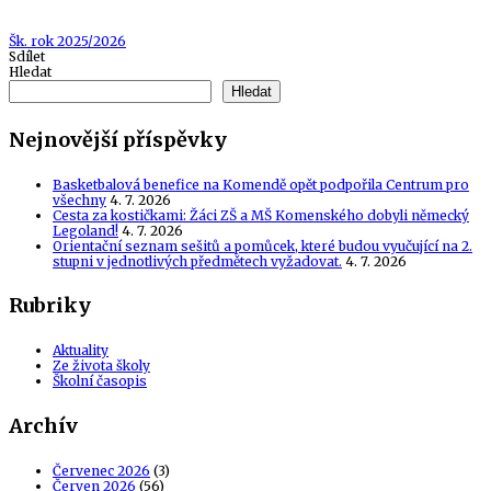
Tags
Šk. rok 2025/2026
Sdílet
Hledat
Hledat
Nejnovější příspěvky
Basketbalová benefice na Komendě opět podpořila Centrum pro
všechny
4. 7. 2026
Cesta za kostičkami: Žáci ZŠ a MŠ Komenského dobyli německý
Legoland!
4. 7. 2026
Orientační seznam sešitů a pomůcek, které budou vyučující na 2.
stupni v jednotlivých předmětech vyžadovat.
4. 7. 2026
Rubriky
Aktuality
Ze života školy
Školní časopis
Archív
Červenec 2026
(3)
Červen 2026
(56)