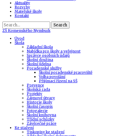
Aktuality
Rozvrhy
Mateřské školy
Kontakt
Search
ZŠ
Komenského Nymburk
Úvod
Škola
Základní škola
Nabídka pro školy a veřejnost
Správce osobních údajů
Školní družina
Školní jídelna
Poradenské služby
Školní poradenské pracoviště
Volba povolání
Přijímací řízení na SŠ
Prevence
Školská rada
Projekty
Zájmové útvary
Historie školy
Školní časopis
Fotogalerie
Školní knihovna
Třídní schůzky
Závěrečné práce
Ke stažení
Tiskopisy ke stažení