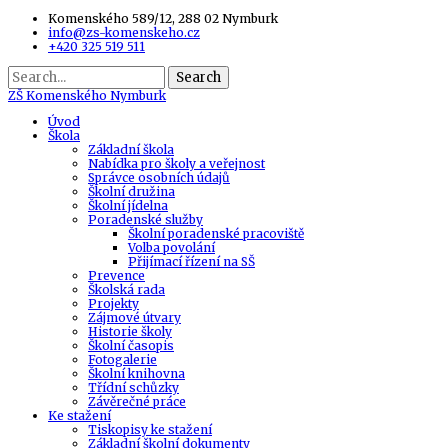
Komenského 589/12, 288 02 Nymburk
info@zs-komenskeho.cz
+420 325 519 511
Search
ZŠ
Komenského Nymburk
Úvod
Škola
Základní škola
Nabídka pro školy a veřejnost
Správce osobních údajů
Školní družina
Školní jídelna
Poradenské služby
Školní poradenské pracoviště
Volba povolání
Přijímací řízení na SŠ
Prevence
Školská rada
Projekty
Zájmové útvary
Historie školy
Školní časopis
Fotogalerie
Školní knihovna
Třídní schůzky
Závěrečné práce
Ke stažení
Tiskopisy ke stažení
Základní školní dokumenty