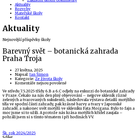
Základní školní dokumenty
Aktuality
Rozvrhy
Mateřské školy
Kontakt
Aktuality
Nejnovější příspěvky školy
Barevný svět – botanická zahrada
Praha Troja
27 května, 2025
Author
Napsal:
Jan Šimon
Kategorie:
Ze života školy
u
Komentáře nejsou povolené
textu
Ve středu 7.5.2025 třídy 6.B a 6.C odjely na exkurzi do botanické zahrady
s
v Praze. Čekalo na nás den plný objevování – nejprve skleník různě
názvem
zelených a tvarovaných sukulentů, následovala výstava detailů motýlího
Barevný
těla ve spodní části zahrady, pak krásné barvy a tvary v Japonské
svět
zahradě, a nakonec svět motýlů ve skleníku Fata Morgana. Bylo to fajn a
–
moc jsme si to užili. A protože nás krása motýlích křídel zaujala –
botanická
pohráli jsem si s tímto tématem i při hodinách VV.
zahrada
Praha
Troja
Tags
Šk. rok 2024/2025
Sdílet