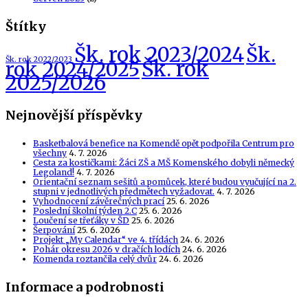
Štítky
Šk. rok 2023/2024
Šk.
Šk. rok 2022/2023
Šk. rok
rok 2024/2025
2025/2026
Nejnovější příspěvky
Basketbalová benefice na Komendě opět podpořila Centrum pro
všechny
4. 7. 2026
Cesta za kostičkami: Žáci ZŠ a MŠ Komenského dobyli německý
Legoland!
4. 7. 2026
Orientační seznam sešitů a pomůcek, které budou vyučující na 2.
stupni v jednotlivých předmětech vyžadovat.
4. 7. 2026
Vyhodnocení závěrečných prací
25. 6. 2026
Poslední školní týden 2.C
25. 6. 2026
Loučení se třeťáky v ŠD
25. 6. 2026
Šerpování
25. 6. 2026
Projekt „My Calendar“ ve 4. třídách
24. 6. 2026
Pohár okresu 2026 v dračích lodích
24. 6. 2026
Komenda roztančila celý dvůr
24. 6. 2026
Informace a podrobnosti