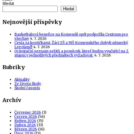
Hledat
Hledat
Nejnovější příspěvky
Basketbalová benefice na Komendě opět podpořila Centrum pro
všechny
4. 7. 2026
Cesta za kostičkami: Žáci ZŠ a MŠ Komenského dobyli německý
Legoland!
4. 7. 2026
Orientační seznam sešitů a pomůcek, které budou vyučující na 2.
stupni v jednotlivých předmětech vyžadovat.
4. 7. 2026
Rubriky
Aktuality
Ze života školy
Školní časopis
Archív
Červenec 2026
(3)
Červen 2026
(56)
Květen 2026
(35)
Duben 2026
(33)
Březen 2026
(16)
Únor 2026
(15)