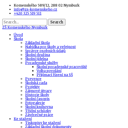
Komenského 589/12, 288 02 Nymburk
info@zs-komenskeho.cz
+420 325 519 511
Search
ZŠ
Komenského Nymburk
Úvod
Škola
Základní škola
Nabídka pro školy a veřejnost
Správce osobních údajů
Školní družina
Školní jídelna
Poradenské služby
Školní poradenské pracoviště
Volba povolání
Přijímací řízení na SŠ
Prevence
Školská rada
Projekty
Zájmové útvary
Historie školy
Školní časopis
Fotogalerie
Školní knihovna
Třídní schůzky
Závěrečné práce
Ke stažení
Tiskopisy ke stažení
Základní školní dokumenty