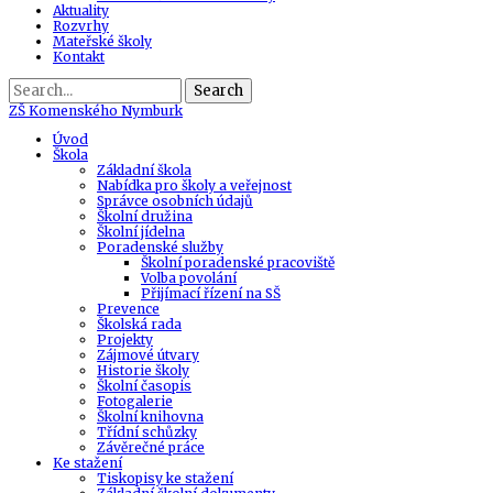
Aktuality
Rozvrhy
Mateřské školy
Kontakt
Search
ZŠ
Komenského Nymburk
Úvod
Škola
Základní škola
Nabídka pro školy a veřejnost
Správce osobních údajů
Školní družina
Školní jídelna
Poradenské služby
Školní poradenské pracoviště
Volba povolání
Přijímací řízení na SŠ
Prevence
Školská rada
Projekty
Zájmové útvary
Historie školy
Školní časopis
Fotogalerie
Školní knihovna
Třídní schůzky
Závěrečné práce
Ke stažení
Tiskopisy ke stažení