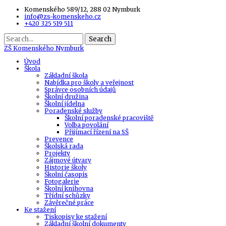
Komenského 589/12, 288 02 Nymburk
info@zs-komenskeho.cz
+420 325 519 511
Search
ZŠ
Komenského Nymburk
Úvod
Škola
Základní škola
Nabídka pro školy a veřejnost
Správce osobních údajů
Školní družina
Školní jídelna
Poradenské služby
Školní poradenské pracoviště
Volba povolání
Přijímací řízení na SŠ
Prevence
Školská rada
Projekty
Zájmové útvary
Historie školy
Školní časopis
Fotogalerie
Školní knihovna
Třídní schůzky
Závěrečné práce
Ke stažení
Tiskopisy ke stažení
Základní školní dokumenty