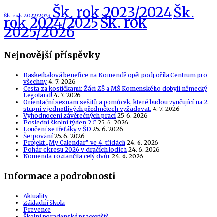
Šk. rok 2023/2024
Šk.
Šk. rok 2022/2023
Šk. rok
rok 2024/2025
2025/2026
Nejnovější příspěvky
Basketbalová benefice na Komendě opět podpořila Centrum pro
všechny
4. 7. 2026
Cesta za kostičkami: Žáci ZŠ a MŠ Komenského dobyli německý
Legoland!
4. 7. 2026
Orientační seznam sešitů a pomůcek, které budou vyučující na 2.
stupni v jednotlivých předmětech vyžadovat.
4. 7. 2026
Vyhodnocení závěrečných prací
25. 6. 2026
Poslední školní týden 2.C
25. 6. 2026
Loučení se třeťáky v ŠD
25. 6. 2026
Šerpování
25. 6. 2026
Projekt „My Calendar“ ve 4. třídách
24. 6. 2026
Pohár okresu 2026 v dračích lodích
24. 6. 2026
Komenda roztančila celý dvůr
24. 6. 2026
Informace a podrobnosti
Aktuality
Základní škola
Prevence
Školní poradenské pracoviště