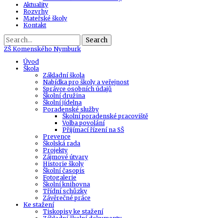
Aktuality
Rozvrhy
Mateřské školy
Kontakt
Search
ZŠ
Komenského Nymburk
Úvod
Škola
Základní škola
Nabídka pro školy a veřejnost
Správce osobních údajů
Školní družina
Školní jídelna
Poradenské služby
Školní poradenské pracoviště
Volba povolání
Přijímací řízení na SŠ
Prevence
Školská rada
Projekty
Zájmové útvary
Historie školy
Školní časopis
Fotogalerie
Školní knihovna
Třídní schůzky
Závěrečné práce
Ke stažení
Tiskopisy ke stažení