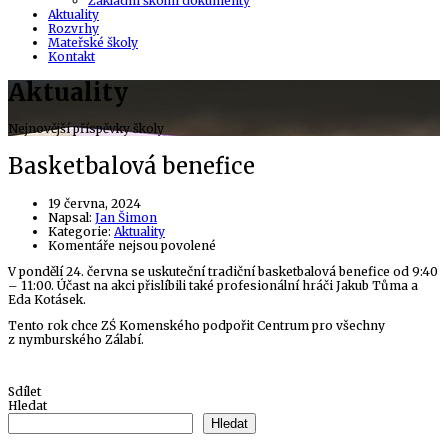
Základní školní dokumenty
Aktuality
Rozvrhy
Mateřské školy
Kontakt
Aktuality
Nejnovější příspěvky školy
Basketbalová benefice
19 června, 2024
Author
Napsal:
Jan Šimon
Kategorie:
Aktuality
u
Komentáře nejsou povolené
textu
V pondělí 24. června se uskuteční tradiční basketbalová benefice od 9:40
s
– 11:00. Účast na akci přislíbili také profesionální hráči Jakub Tůma a
názvem
Eda Kotásek.
Basketbalová
benefice
Tento rok chce ZŚ Komenského podpořit Centrum pro všechny
z nymburského Zálabí.
Sdílet
Hledat
Hledat