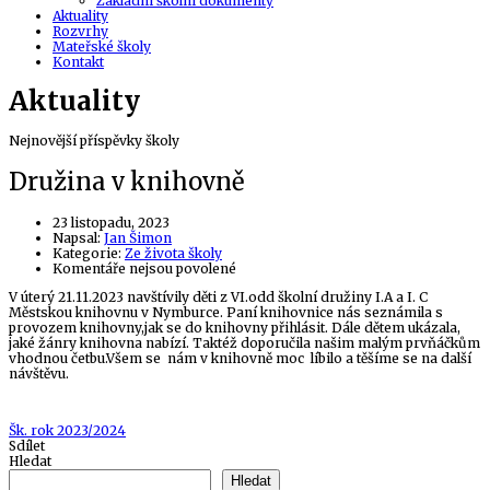
Základní školní dokumenty
Aktuality
Rozvrhy
Mateřské školy
Kontakt
Aktuality
Nejnovější příspěvky školy
Družina v knihovně
23 listopadu, 2023
Author
Napsal:
Jan Šimon
Kategorie:
Ze života školy
u
Komentáře nejsou povolené
textu
V úterý 21.11.2023 navštívily děti z VI.odd školní družiny I.A a I. C
s
Městskou knihovnu v Nymburce. Paní knihovnice nás seznámila s
názvem
provozem knihovny,jak se do knihovny přihlásit. Dále dětem ukázala,
Družina
jaké žánry knihovna nabízí. Taktéž doporučila našim malým prvňáčkům
v
vhodnou četbu.Všem se nám v knihovně moc líbilo a těšíme se na další
knihovně
návštěvu.
Tags
Šk. rok 2023/2024
Sdílet
Hledat
Hledat