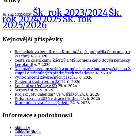
Štítky
Šk. rok 2023/2024
Šk.
Šk. rok 2022/2023
Šk. rok
rok 2024/2025
2025/2026
Nejnovější příspěvky
Basketbalová benefice na Komendě opět podpořila Centrum pro
všechny
4. 7. 2026
Cesta za kostičkami: Žáci ZŠ a MŠ Komenského dobyli německý
Legoland!
4. 7. 2026
Orientační seznam sešitů a pomůcek, které budou vyučující na 2.
stupni v jednotlivých předmětech vyžadovat.
4. 7. 2026
Vyhodnocení závěrečných prací
25. 6. 2026
Poslední školní týden 2.C
25. 6. 2026
Loučení se třeťáky v ŠD
25. 6. 2026
Šerpování
25. 6. 2026
Projekt „My Calendar“ ve 4. třídách
24. 6. 2026
Pohár okresu 2026 v dračích lodích
24. 6. 2026
Komenda roztančila celý dvůr
24. 6. 2026
Informace a podrobnosti
Aktuality
Základní škola