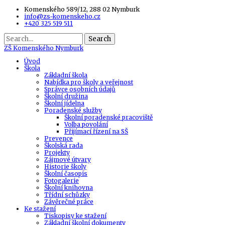
Komenského 589/12, 288 02 Nymburk
info@zs-komenskeho.cz
+420 325 519 511
Search
ZŠ
Komenského Nymburk
Úvod
Škola
Základní škola
Nabídka pro školy a veřejnost
Správce osobních údajů
Školní družina
Školní jídelna
Poradenské služby
Školní poradenské pracoviště
Volba povolání
Přijímací řízení na SŠ
Prevence
Školská rada
Projekty
Zájmové útvary
Historie školy
Školní časopis
Fotogalerie
Školní knihovna
Třídní schůzky
Závěrečné práce
Ke stažení
Tiskopisy ke stažení
Základní školní dokumenty