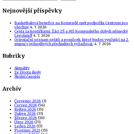
Nejnovější příspěvky
Basketbalová benefice na Komendě opět podpořila Centrum pro
všechny
4. 7. 2026
Cesta za kostičkami: Žáci ZŠ a MŠ Komenského dobyli německý
Legoland!
4. 7. 2026
Orientační seznam sešitů a pomůcek, které budou vyučující na 2.
stupni v jednotlivých předmětech vyžadovat.
4. 7. 2026
Rubriky
Aktuality
Ze života školy
Školní časopis
Archív
Červenec 2026
(3)
Červen 2026
(56)
Květen 2026
(35)
Duben 2026
(33)
Březen 2026
(16)
Únor 2026
(15)
Leden 2026
(17)
Prosinec 2025
(35)