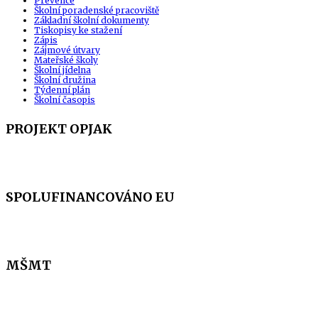
Prevence
Školní poradenské pracoviště
Základní školní dokumenty
Tiskopisy ke stažení
Zápis
Zájmové útvary
Mateřské školy
Školní jídelna
Školní družina
Týdenní plán
Školní časopis
PROJEKT OPJAK
SPOLUFINANCOVÁNO EU
MŠMT