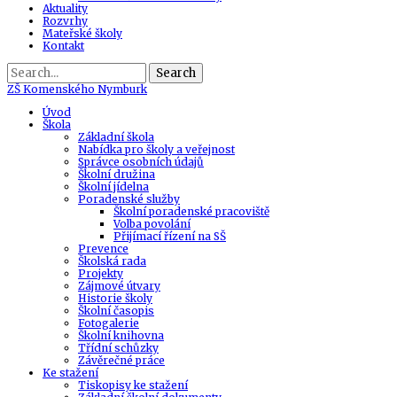
Aktuality
Rozvrhy
Mateřské školy
Kontakt
Search
ZŠ
Komenského Nymburk
Úvod
Škola
Základní škola
Nabídka pro školy a veřejnost
Správce osobních údajů
Školní družina
Školní jídelna
Poradenské služby
Školní poradenské pracoviště
Volba povolání
Přijímací řízení na SŠ
Prevence
Školská rada
Projekty
Zájmové útvary
Historie školy
Školní časopis
Fotogalerie
Školní knihovna
Třídní schůzky
Závěrečné práce
Ke stažení
Tiskopisy ke stažení