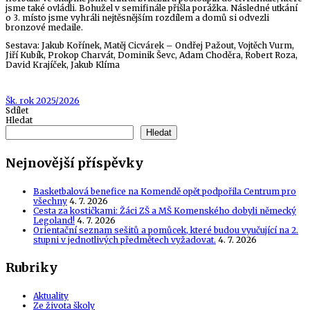
jsme také ovládli. Bohužel v semifinále přišla porážka. Následné utkání
o 3. místo jsme vyhráli nejtěsnějším rozdílem a domů si odvezli
bronzové medaile.
Sestava: Jakub Kořínek, Matěj Cicvárek – Ondřej Pažout, Vojtěch Vurm,
Jiří Kubík, Prokop Charvát, Dominik Ševc, Adam Choděra, Robert Roza,
David Krajíček, Jakub Klíma
Tags
Šk. rok 2025/2026
Sdílet
Hledat
Hledat
Nejnovější příspěvky
Basketbalová benefice na Komendě opět podpořila Centrum pro
všechny
4. 7. 2026
Cesta za kostičkami: Žáci ZŠ a MŠ Komenského dobyli německý
Legoland!
4. 7. 2026
Orientační seznam sešitů a pomůcek, které budou vyučující na 2.
stupni v jednotlivých předmětech vyžadovat.
4. 7. 2026
Rubriky
Aktuality
Ze života školy