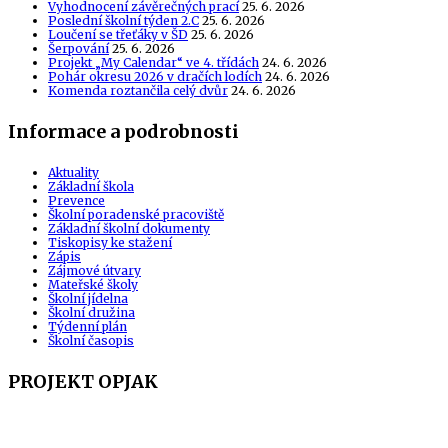
Vyhodnocení závěrečných prací
25. 6. 2026
Poslední školní týden 2.C
25. 6. 2026
Loučení se třeťáky v ŠD
25. 6. 2026
Šerpování
25. 6. 2026
Projekt „My Calendar“ ve 4. třídách
24. 6. 2026
Pohár okresu 2026 v dračích lodích
24. 6. 2026
Komenda roztančila celý dvůr
24. 6. 2026
Informace a podrobnosti
Aktuality
Základní škola
Prevence
Školní poradenské pracoviště
Základní školní dokumenty
Tiskopisy ke stažení
Zápis
Zájmové útvary
Mateřské školy
Školní jídelna
Školní družina
Týdenní plán
Školní časopis
PROJEKT OPJAK