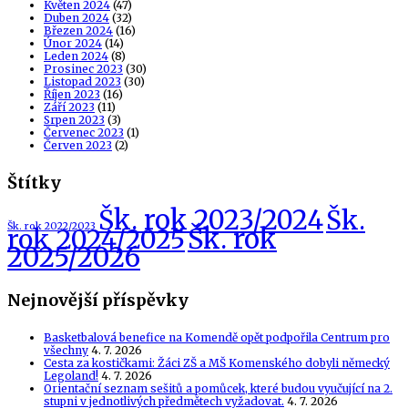
Květen 2024
(47)
Duben 2024
(32)
Březen 2024
(16)
Únor 2024
(14)
Leden 2024
(8)
Prosinec 2023
(30)
Listopad 2023
(30)
Říjen 2023
(16)
Září 2023
(11)
Srpen 2023
(3)
Červenec 2023
(1)
Červen 2023
(2)
Štítky
Šk. rok 2023/2024
Šk.
Šk. rok 2022/2023
Šk. rok
rok 2024/2025
2025/2026
Nejnovější příspěvky
Basketbalová benefice na Komendě opět podpořila Centrum pro
všechny
4. 7. 2026
Cesta za kostičkami: Žáci ZŠ a MŠ Komenského dobyli německý
Legoland!
4. 7. 2026
Orientační seznam sešitů a pomůcek, které budou vyučující na 2.
stupni v jednotlivých předmětech vyžadovat.
4. 7. 2026