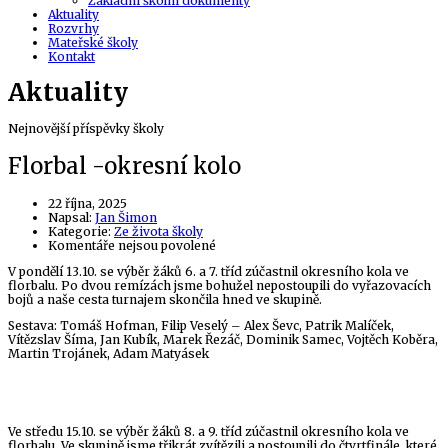
Základní školní dokumenty
Aktuality
Rozvrhy
Mateřské školy
Kontakt
Aktuality
Nejnovější příspěvky školy
Florbal -okresní kolo
22 října, 2025
Author
Napsal:
Jan Šimon
Kategorie:
Ze života školy
u
Komentáře nejsou povolené
textu
V pondělí 13.10. se výběr žáků 6. a 7. tříd zúčastnil okresního kola ve
s
florbalu. Po dvou remízách jsme bohužel nepostoupili do vyřazovacích
názvem
bojů a naše cesta turnajem skončila hned ve skupině.
Florbal
-
Sestava: Tomáš Hofman, Filip Veselý – Alex Ševc, Patrik Malíček,
okresní
Vítězslav Šíma, Jan Kubík, Marek Řezáč, Dominik Samec, Vojtěch Koběra,
kolo
Martin Trojánek, Adam Matyásek
Ve středu 15.10. se výběr žáků 8. a 9. tříd zúčastnil okresního kola ve
florbalu. Ve skupině jsme třikrát zvítězili a postoupili do čtvrtfinále, které