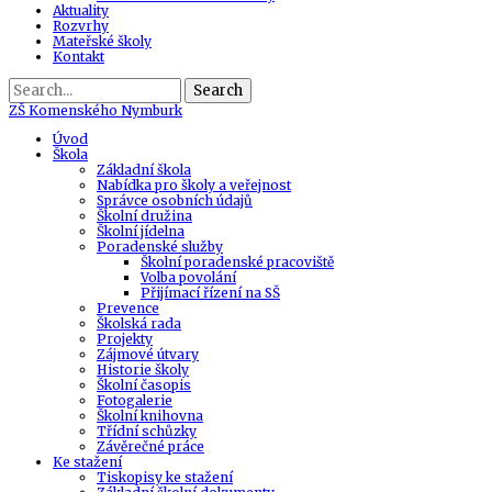
Aktuality
Rozvrhy
Mateřské školy
Kontakt
Search
ZŠ
Komenského Nymburk
Úvod
Škola
Základní škola
Nabídka pro školy a veřejnost
Správce osobních údajů
Školní družina
Školní jídelna
Poradenské služby
Školní poradenské pracoviště
Volba povolání
Přijímací řízení na SŠ
Prevence
Školská rada
Projekty
Zájmové útvary
Historie školy
Školní časopis
Fotogalerie
Školní knihovna
Třídní schůzky
Závěrečné práce
Ke stažení
Tiskopisy ke stažení