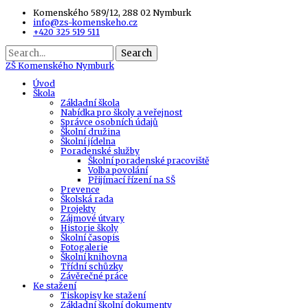
Komenského 589/12, 288 02 Nymburk
info@zs-komenskeho.cz
+420 325 519 511
Search
ZŠ
Komenského Nymburk
Úvod
Škola
Základní škola
Nabídka pro školy a veřejnost
Správce osobních údajů
Školní družina
Školní jídelna
Poradenské služby
Školní poradenské pracoviště
Volba povolání
Přijímací řízení na SŠ
Prevence
Školská rada
Projekty
Zájmové útvary
Historie školy
Školní časopis
Fotogalerie
Školní knihovna
Třídní schůzky
Závěrečné práce
Ke stažení
Tiskopisy ke stažení
Základní školní dokumenty