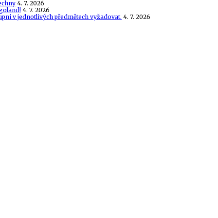
echny
4. 7. 2026
goland!
4. 7. 2026
tupni v jednotlivých předmětech vyžadovat.
4. 7. 2026