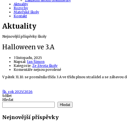
Základní školní dokumenty
Aktuality
Rozvrhy
Mateřské školy
Kontakt
Aktuality
Nejnovější příspěvky školy
Halloween ve 3.A
3 listopadu, 2025
Author
Napsal:
Jan Šimon
Kategorie:
Ze života školy
u
Komentáře nejsou povolené
textu
V pátek 31.10. se proměnila třída 3.A ve třídu plnou strašidel a se zábavou d
s
názvem
Halloween
ve
Tags
Šk. rok 2025/2026
3.A
Sdílet
Hledat
Hledat
Nejnovější příspěvky