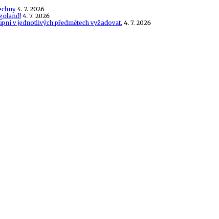
echny
4. 7. 2026
goland!
4. 7. 2026
tupni v jednotlivých předmětech vyžadovat.
4. 7. 2026