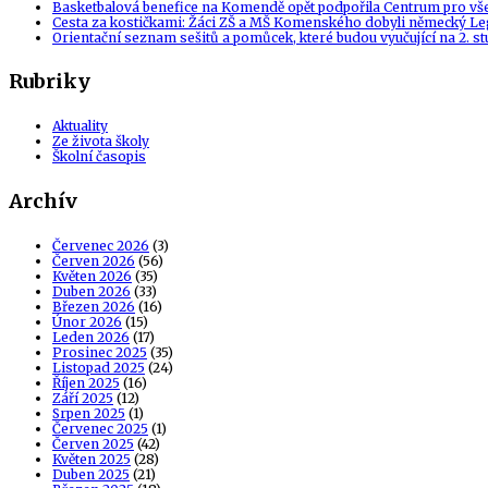
Basketbalová benefice na Komendě opět podpořila Centrum pro vš
Cesta za kostičkami: Žáci ZŠ a MŠ Komenského dobyli německý Le
Orientační seznam sešitů a pomůcek, které budou vyučující na 2. s
Rubriky
Aktuality
Ze života školy
Školní časopis
Archív
Červenec 2026
(3)
Červen 2026
(56)
Květen 2026
(35)
Duben 2026
(33)
Březen 2026
(16)
Únor 2026
(15)
Leden 2026
(17)
Prosinec 2025
(35)
Listopad 2025
(24)
Říjen 2025
(16)
Září 2025
(12)
Srpen 2025
(1)
Červenec 2025
(1)
Červen 2025
(42)
Květen 2025
(28)
Duben 2025
(21)