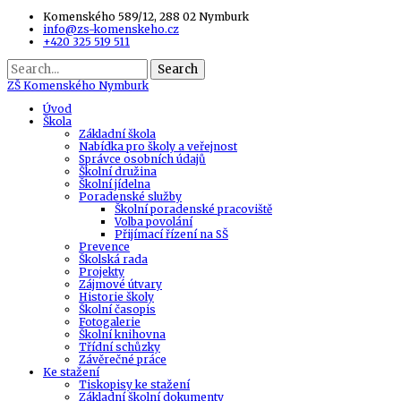
Komenského 589/12, 288 02 Nymburk
info@zs-komenskeho.cz
+420 325 519 511
Search
ZŠ
Komenského Nymburk
Úvod
Škola
Základní škola
Nabídka pro školy a veřejnost
Správce osobních údajů
Školní družina
Školní jídelna
Poradenské služby
Školní poradenské pracoviště
Volba povolání
Přijímací řízení na SŠ
Prevence
Školská rada
Projekty
Zájmové útvary
Historie školy
Školní časopis
Fotogalerie
Školní knihovna
Třídní schůzky
Závěrečné práce
Ke stažení
Tiskopisy ke stažení
Základní školní dokumenty