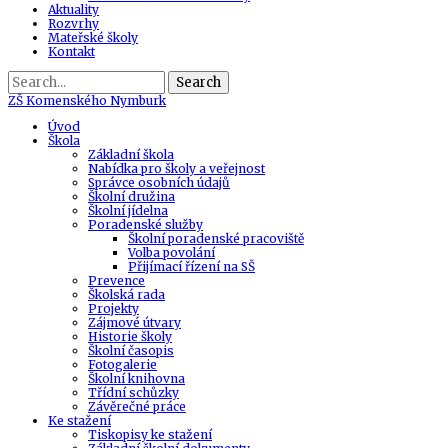
Aktuality
Rozvrhy
Mateřské školy
Kontakt
Search
ZŠ
Komenského Nymburk
Úvod
Škola
Základní škola
Nabídka pro školy a veřejnost
Správce osobních údajů
Školní družina
Školní jídelna
Poradenské služby
Školní poradenské pracoviště
Volba povolání
Přijímací řízení na SŠ
Prevence
Školská rada
Projekty
Zájmové útvary
Historie školy
Školní časopis
Fotogalerie
Školní knihovna
Třídní schůzky
Závěrečné práce
Ke stažení
Tiskopisy ke stažení