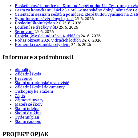
Basketbalová benefice na Komendě opět podpořila Centrum pro vš
Cesta za kostičkami: Žáci ZŠ a MŠ Komenského dobyli německý Le
Orientační seznam sešitů a pomůcek, které budou vyučující na 2. s
Vyhodnocení závěrečných prací
25. 6. 2026
Poslední školní týden 2.C
25. 6. 2026
Loučení se třeťáky v ŠD
25. 6. 2026
Šerpování
25. 6. 2026
Projekt „My Calendar“ ve 4. třídách
24. 6. 2026
Pohár okresu 2026 v dračích lodích
24. 6. 2026
Komenda roztančila celý dvůr
24. 6. 2026
Informace a podrobnosti
Aktuality
Základní škola
Prevence
Školní poradenské pracoviště
Základní školní dokumenty
Tiskopisy ke stažení
Zápis
Zájmové útvary
Mateřské školy
Školní jídelna
Školní družina
Týdenní plán
Školní časopis
PROJEKT OPJAK