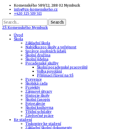
Komenského 589/12, 288 02 Nymburk
info@zs-komenskeho.cz
+420 325 519 511
Search
ZŠ
Komenského Nymburk
Úvod
Škola
Základní škola
Nabídka pro školy a veřejnost
Správce osobních údajů
Školní družina
Školní jídelna
Poradenské služby
Školní poradenské pracoviště
Volba povolání
Přijímací řízení na SŠ
Prevence
Školská rada
Projekty
Zájmové útvary
Historie školy
Školní časopis
Fotogalerie
Školní knihovna
Třídní schůzky
Závěrečné práce
Ke stažení
Tiskopisy ke stažení
Základní školní dokumenty