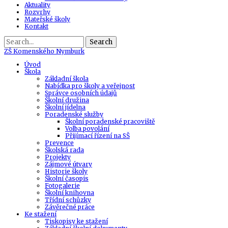
Aktuality
Rozvrhy
Mateřské školy
Kontakt
Search
ZŠ
Komenského Nymburk
Úvod
Škola
Základní škola
Nabídka pro školy a veřejnost
Správce osobních údajů
Školní družina
Školní jídelna
Poradenské služby
Školní poradenské pracoviště
Volba povolání
Přijímací řízení na SŠ
Prevence
Školská rada
Projekty
Zájmové útvary
Historie školy
Školní časopis
Fotogalerie
Školní knihovna
Třídní schůzky
Závěrečné práce
Ke stažení
Tiskopisy ke stažení