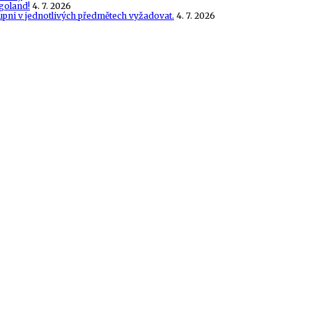
goland!
4. 7. 2026
tupni v jednotlivých předmětech vyžadovat.
4. 7. 2026