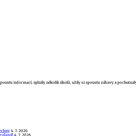
spoustu informací, splnily několik úkolů, užily si spoustu zábavy a pochutnal
echny
4. 7. 2026
goland!
4. 7. 2026