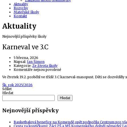
Základní školní dokumenty
Aktuality
Rozvrhy
Mateřské školy
Kontakt
Aktuality
Nejnovější příspěvky školy
Karneval ve 3.C
5 března, 2026
Author
Napsal:
Jan Šimon
Kategorie:
Ze života školy
u
Komentáře nejsou povolené
textu
Ve čtvrtek 19.2. proběhl ve třídě 3.C karneval-masopust. Děti se dozvěděly 
s
názvem
Tags
Šk. rok 2025/2026
Karneval
Sdílet
ve
Hledat
3.C
Hledat
Nejnovější příspěvky
Basketbalová benefice na Komendě opět podpořila Centrum pro vš
Cesta za kostičkami: Žáci ZŠ a MŠ Komenského dobyli německý Le