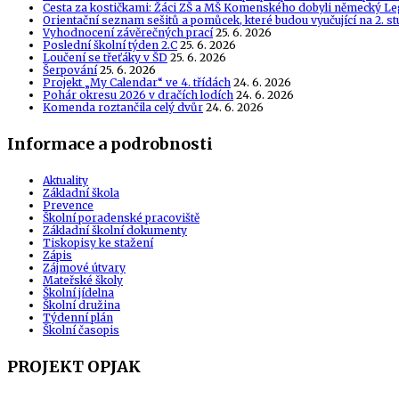
Cesta za kostičkami: Žáci ZŠ a MŠ Komenského dobyli německý Le
Orientační seznam sešitů a pomůcek, které budou vyučující na 2. s
Vyhodnocení závěrečných prací
25. 6. 2026
Poslední školní týden 2.C
25. 6. 2026
Loučení se třeťáky v ŠD
25. 6. 2026
Šerpování
25. 6. 2026
Projekt „My Calendar“ ve 4. třídách
24. 6. 2026
Pohár okresu 2026 v dračích lodích
24. 6. 2026
Komenda roztančila celý dvůr
24. 6. 2026
Informace a podrobnosti
Aktuality
Základní škola
Prevence
Školní poradenské pracoviště
Základní školní dokumenty
Tiskopisy ke stažení
Zápis
Zájmové útvary
Mateřské školy
Školní jídelna
Školní družina
Týdenní plán
Školní časopis
PROJEKT OPJAK