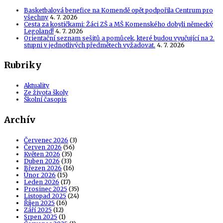
Basketbalová benefice na Komendě opět podpořila Centrum pro
všechny
4. 7. 2026
Cesta za kostičkami: Žáci ZŠ a MŠ Komenského dobyli německý
Legoland!
4. 7. 2026
Orientační seznam sešitů a pomůcek, které budou vyučující na 2.
stupni v jednotlivých předmětech vyžadovat.
4. 7. 2026
Rubriky
Aktuality
Ze života školy
Školní časopis
Archív
Červenec 2026
(3)
Červen 2026
(56)
Květen 2026
(35)
Duben 2026
(33)
Březen 2026
(16)
Únor 2026
(15)
Leden 2026
(17)
Prosinec 2025
(35)
Listopad 2025
(24)
Říjen 2025
(16)
Září 2025
(12)
Srpen 2025
(1)