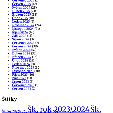
Červenec 2025
(1)
Červen 2025
(42)
Květen 2025
(28)
Duben 2025
(21)
Březen 2025
(18)
Únor 2025
(10)
Leden 2025
(7)
Prosinec 2024
(24)
Listopad 2024
(21)
Říjen 2024
(16)
Září 2024
(11)
Srpen 2024
(3)
Červenec 2024
(2)
Červen 2024
(38)
Květen 2024
(47)
Duben 2024
(32)
Březen 2024
(16)
Únor 2024
(14)
Leden 2024
(8)
Prosinec 2023
(30)
Listopad 2023
(30)
Říjen 2023
(16)
Září 2023
(11)
Srpen 2023
(3)
Červenec 2023
(1)
Červen 2023
(2)
Štítky
Šk. rok 2023/2024
Šk.
Šk. rok 2022/2023