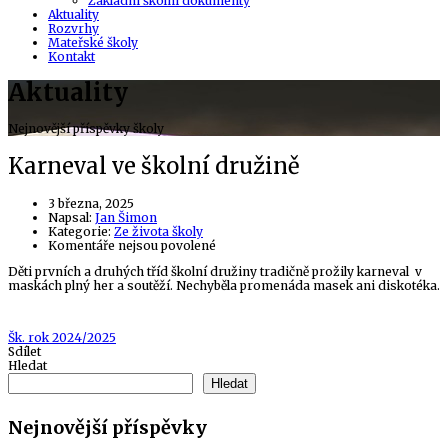
Základní školní dokumenty
Aktuality
Rozvrhy
Mateřské školy
Kontakt
Aktuality
Nejnovější příspěvky školy
Karneval ve školní družině
3 března, 2025
Author
Napsal:
Jan Šimon
Kategorie:
Ze života školy
u
Komentáře nejsou povolené
textu
Děti prvních a druhých tříd školní družiny tradičně prožily karneval v
s
maskách plný her a soutěží. Nechyběla promenáda masek ani diskotéka.
názvem
Karneval
ve
školní
Tags
Šk. rok 2024/2025
družině
Sdílet
Hledat
Hledat
Nejnovější příspěvky