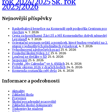
Šk. rok
rok 2024/2025
2025/2026
Nejnovější příspěvky
Basketbalová benefice na Komendě opět podpořila Centrum pro
všechny
4. 7. 2026
Cesta za kostičkami: Žáci ZŠ a MŠ Komenského dobyli německý
Legoland!
4. 7. 2026
Orientační seznam sešitů a pomůcek, které budou vyučující na 2.
stupni v jednotlivých předmětech vyžadovat.
4. 7. 2026
Vyhodnocení závěrečných prací
25. 6. 2026
Poslední školní týden 2.C
25. 6. 2026
Loučení se třeťáky v ŠD
25. 6. 2026
Šerpování
25. 6. 2026
Projekt „My Calendar“ ve 4. třídách
24. 6. 2026
Pohár okresu 2026 v dračích lodích
24. 6. 2026
Komenda roztančila celý dvůr
24. 6. 2026
Informace a podrobnosti
Aktuality
Základní škola
Prevence
Školní poradenské pracoviště
Základní školní dokumenty
Tiskopisy ke stažení