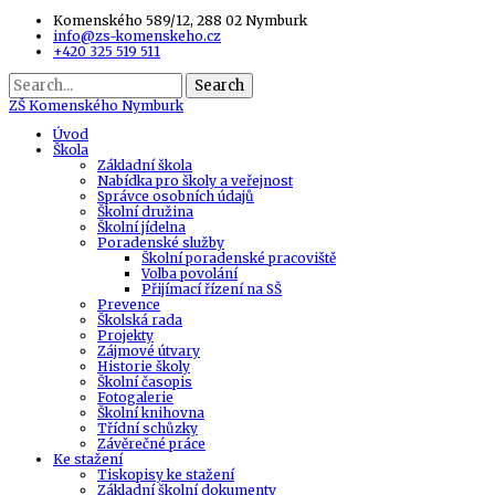
Komenského 589/12, 288 02 Nymburk
info@zs-komenskeho.cz
+420 325 519 511
Search
ZŠ
Komenského Nymburk
Úvod
Škola
Základní škola
Nabídka pro školy a veřejnost
Správce osobních údajů
Školní družina
Školní jídelna
Poradenské služby
Školní poradenské pracoviště
Volba povolání
Přijímací řízení na SŠ
Prevence
Školská rada
Projekty
Zájmové útvary
Historie školy
Školní časopis
Fotogalerie
Školní knihovna
Třídní schůzky
Závěrečné práce
Ke stažení
Tiskopisy ke stažení
Základní školní dokumenty