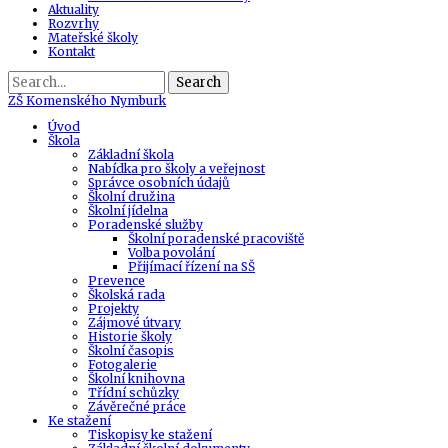
Aktuality
Rozvrhy
Mateřské školy
Kontakt
Search
ZŠ
Komenského Nymburk
Úvod
Škola
Základní škola
Nabídka pro školy a veřejnost
Správce osobních údajů
Školní družina
Školní jídelna
Poradenské služby
Školní poradenské pracoviště
Volba povolání
Přijímací řízení na SŠ
Prevence
Školská rada
Projekty
Zájmové útvary
Historie školy
Školní časopis
Fotogalerie
Školní knihovna
Třídní schůzky
Závěrečné práce
Ke stažení
Tiskopisy ke stažení