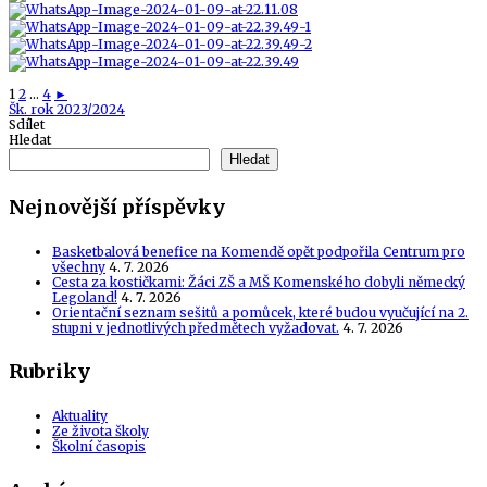
1
2
...
4
►
Tags
Šk. rok 2023/2024
Sdílet
Hledat
Hledat
Nejnovější příspěvky
Basketbalová benefice na Komendě opět podpořila Centrum pro
všechny
4. 7. 2026
Cesta za kostičkami: Žáci ZŠ a MŠ Komenského dobyli německý
Legoland!
4. 7. 2026
Orientační seznam sešitů a pomůcek, které budou vyučující na 2.
stupni v jednotlivých předmětech vyžadovat.
4. 7. 2026
Rubriky
Aktuality
Ze života školy
Školní časopis