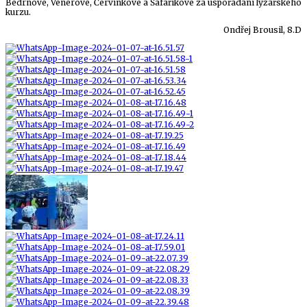
Bedrnové, Venerové, Červinkové a Šafaříkové za uspořádání lyžařského
kurzu.
Ondřej Brousil, 8.D