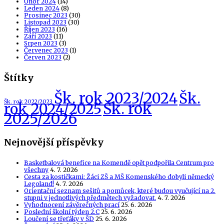
Únor 2024
(14)
Leden 2024
(8)
Prosinec 2023
(30)
Listopad 2023
(30)
Říjen 2023
(16)
Září 2023
(11)
Srpen 2023
(3)
Červenec 2023
(1)
Červen 2023
(2)
Štítky
Šk. rok 2023/2024
Šk.
Šk. rok 2022/2023
Šk. rok
rok 2024/2025
2025/2026
Nejnovější příspěvky
Basketbalová benefice na Komendě opět podpořila Centrum pro
všechny
4. 7. 2026
Cesta za kostičkami: Žáci ZŠ a MŠ Komenského dobyli německý
Legoland!
4. 7. 2026
Orientační seznam sešitů a pomůcek, které budou vyučující na 2.
stupni v jednotlivých předmětech vyžadovat.
4. 7. 2026
Vyhodnocení závěrečných prací
25. 6. 2026
Poslední školní týden 2.C
25. 6. 2026
Loučení se třeťáky v ŠD
25. 6. 2026