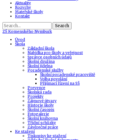
Aktuality
Rozvrhy
Mateřské školy
Kontakt
Search
ZŠ
Komenského Nymburk
Úvod
Škola
Základní škola
Nabídka pro školy a veřejnost
Správce osobních údajů
Školní družina
Školní jídelna
Poradenské služby
Školní poradenské pracoviště
Volba povolání
Přijímací řízení na SŠ
Prevence
Školská rada
Projekty
Zájmové útvary
Historie školy
Školní časopis
Fotogalerie
Školní knihovna
Třídní schůzky
Závěrečné práce
Ke stažení
Tiskopisy ke stažení