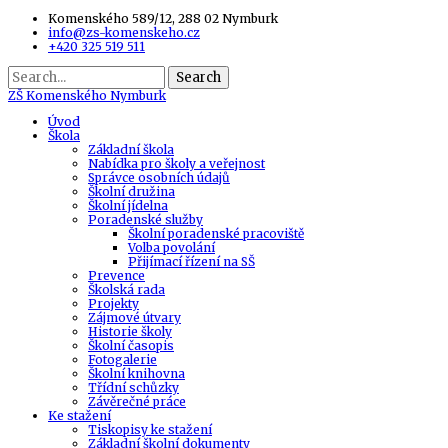
Komenského 589/12, 288 02 Nymburk
info@zs-komenskeho.cz
+420 325 519 511
Search
ZŠ
Komenského Nymburk
Úvod
Škola
Základní škola
Nabídka pro školy a veřejnost
Správce osobních údajů
Školní družina
Školní jídelna
Poradenské služby
Školní poradenské pracoviště
Volba povolání
Přijímací řízení na SŠ
Prevence
Školská rada
Projekty
Zájmové útvary
Historie školy
Školní časopis
Fotogalerie
Školní knihovna
Třídní schůzky
Závěrečné práce
Ke stažení
Tiskopisy ke stažení
Základní školní dokumenty