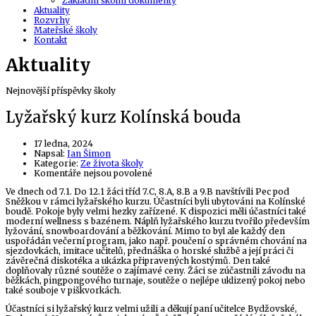
Základní školní dokumenty
Aktuality
Rozvrhy
Mateřské školy
Kontakt
Aktuality
Nejnovější příspěvky školy
Lyžařský kurz Kolínská bouda
17 ledna, 2024
Author
Napsal:
Jan Šimon
Kategorie:
Ze života školy
u
Komentáře nejsou povolené
textu
Ve dnech od 7.1. Do 12.1 žáci tříd 7.C, 8.A, 8.B a 9.B navštívili Pec pod
s
Sněžkou v rámci lyžařského kurzu. Účastníci byli ubytováni na Kolínské
názvem
boudě. Pokoje byly velmi hezky zařízené. K dispozici měli účastníci také
Lyžařský
moderní wellness s bazénem. Náplň lyžařského kurzu tvořilo především
kurz
lyžování, snowboardování a běžkování. Mimo to byl ale každý den
Kolínská
uspořádán večerní program, jako např. poučení o správném chování na
bouda
sjezdovkách, imitace učitelů, přednáška o horské službě a její práci či
závěrečná diskotéka a ukázka připravených kostýmů. Den také
doplňovaly různé soutěže o zajímavé ceny. Žáci se zúčastnili závodu na
běžkách, pingpongového turnaje, soutěže o nejlépe uklizený pokoj nebo
také souboje v piškvorkách.
Účastníci si lyžařský kurz velmi užili a děkují paní učitelce Bydžovské,