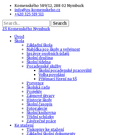
Komenského 589/12, 288 02 Nymburk
info@zs-komenskeho.cz
+420 325 519 511
Search
ZŠ
Komenského Nymburk
Úvod
Škola
Základní škola
Nabídka pro školy a veřejnost
Správce osobních údajů
Školní družina
Školní jídelna
Poradenské služby
Školní poradenské pracoviště
Volba povolání
Přijímací řízení na SŠ
Prevence
Školská rada
Projekty
Zájmové útvary
Historie školy
Školní časopis
Fotogalerie
Školní knihovna
Třídní schůzky
Závěrečné práce
Ke stažení
Tiskopisy ke stažení
Základní školní dokumenty