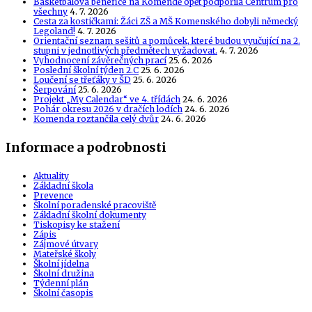
Basketbalová benefice na Komendě opět podpořila Centrum pro
všechny
4. 7. 2026
Cesta za kostičkami: Žáci ZŠ a MŠ Komenského dobyli německý
Legoland!
4. 7. 2026
Orientační seznam sešitů a pomůcek, které budou vyučující na 2.
stupni v jednotlivých předmětech vyžadovat.
4. 7. 2026
Vyhodnocení závěrečných prací
25. 6. 2026
Poslední školní týden 2.C
25. 6. 2026
Loučení se třeťáky v ŠD
25. 6. 2026
Šerpování
25. 6. 2026
Projekt „My Calendar“ ve 4. třídách
24. 6. 2026
Pohár okresu 2026 v dračích lodích
24. 6. 2026
Komenda roztančila celý dvůr
24. 6. 2026
Informace a podrobnosti
Aktuality
Základní škola
Prevence
Školní poradenské pracoviště
Základní školní dokumenty
Tiskopisy ke stažení
Zápis
Zájmové útvary
Mateřské školy
Školní jídelna
Školní družina
Týdenní plán
Školní časopis