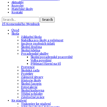
Aktuality
Rozvrhy
Mateřské školy
Kontakt
Search
ZŠ
Komenského Nymburk
Úvod
Škola
Základní škola
Nabídka pro školy a veřejnost
Správce osobních údajů
Školní družina
Školní jídelna
Poradenské služby
Školní poradenské pracoviště
Volba povolání
Přijímací řízení na SŠ
Prevence
Školská rada
Projekty
Zájmové útvary
Historie školy
Školní časopis
Fotogalerie
Školní knihovna
Třídní schůzky
Závěrečné práce
Ke stažení
Tiskopisy ke stažení