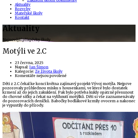
Základní školní dokumenty
Aktuality
Rozvrhy
Mateřské školy
Kontakt
Aktuality
Nejnovější příspěvky školy
Motýli ve 2.C
23 června, 2025
Author
Napsal:
Jan Šimon
Kategorie:
Ze života školy
u
Komentáře nejsou povolené
textu
Děti z 2.C čekal ke konci května zajímavý projekt-Vývoj motýla. Nejprve
s
pozorovaly průhlednou misku s housenkami, ve které bylo dostatek
názvem
krmení až do jejich zakuklení. Pak bylo potřeba kukly opatrně přesunout
Motýli
do chovné síťky a čekat na vylíhnutí motýlků. Děti si vše zaznamenávaly
ve
do pozorovacích deníčků. Babočky bodlákové krmily ovocem a nakonec
2.C
je vypustily do přírody.