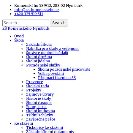
Komenského 589/12, 288 02 Nymburk
info@zs-komenskeho.cz
+420 325 519 511
Search
ZŠ
Komenského Nymburk
Úvod
Škola
Základní škola
Nabídka pro školy a veřejnost
Správce osobních údajů
Školní družina
Školní jídelna
Poradenské služby
Školní poradenské pracoviště
Volba povolání
Přijímací řízení na SŠ
Prevence
Školská rada
Projekty
Zájmové útvary
Historie školy
Školní časopis
Fotogalerie
Školní knihovna
Třídní schůzky
Závěrečné práce
Ke stažení
Tiskopisy ke stažení
Základní školní dokumenty