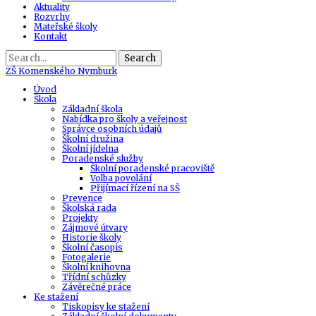
Aktuality
Rozvrhy
Mateřské školy
Kontakt
Search
ZŠ
Komenského Nymburk
Úvod
Škola
Základní škola
Nabídka pro školy a veřejnost
Správce osobních údajů
Školní družina
Školní jídelna
Poradenské služby
Školní poradenské pracoviště
Volba povolání
Přijímací řízení na SŠ
Prevence
Školská rada
Projekty
Zájmové útvary
Historie školy
Školní časopis
Fotogalerie
Školní knihovna
Třídní schůzky
Závěrečné práce
Ke stažení
Tiskopisy ke stažení