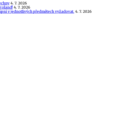
echny
4. 7. 2026
goland!
4. 7. 2026
tupni v jednotlivých předmětech vyžadovat.
4. 7. 2026