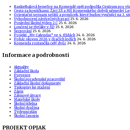
Basketbalová benefice na Komendě opět podpořila Centrum pro vš
Cesta za kostičkami: Žáci ZŠ a MŠ Komenského dobyli německý Le
Orientační seznam sešitů a pomůcek, které budou vyučující na 2. s
Vyhodnocení závěrečných prací
25. 6. 2026
Poslední školní týden 2.C
25. 6. 2026
Loučení se třeťáky v ŠD
25. 6. 2026
Šerpování
25. 6. 2026
Projekt „My Calendar“ ve 4. třídách
24. 6. 2026
Pohár okresu 2026 v dračích lodích
24. 6. 2026
Komenda roztančila celý dvůr
24. 6. 2026
Informace a podrobnosti
Aktuality
Základní škola
Prevence
Školní poradenské pracoviště
Základní školní dokumenty
Tiskopisy ke stažení
Zápis
Zájmové útvary
Mateřské školy
Školní jídelna
Školní družina
Týdenní plán
Školní časopis
PROJEKT OPJAK