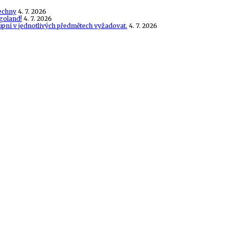
echny
4. 7. 2026
goland!
4. 7. 2026
tupni v jednotlivých předmětech vyžadovat.
4. 7. 2026