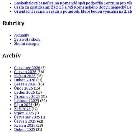
Basketbalová benefice na Komendě opět podpořila Centrum pro vš
Cesta za kostičkami: Žáci ZŠ a MŠ Komenského dobyli německý Le
Orientační seznam sešitů a pomůcek, které budou vyučující na 2. s
Rubriky
Aktuality
Ze života školy
Školní časopis
Archív
Červenec 2026
(3)
Červen 2026
(56)
Květen 2026
(35)
Duben 2026
(33)
Březen 2026
(16)
Únor 2026
(15)
Leden 2026
(17)
Prosinec 2025
(35)
Listopad 2025
(24)
Říjen 2025
(16)
Září 2025
(12)
Srpen 2025
(1)
Červenec 2025
(1)
Červen 2025
(42)
Květen 2025
(28)
Duben 2025
(21)