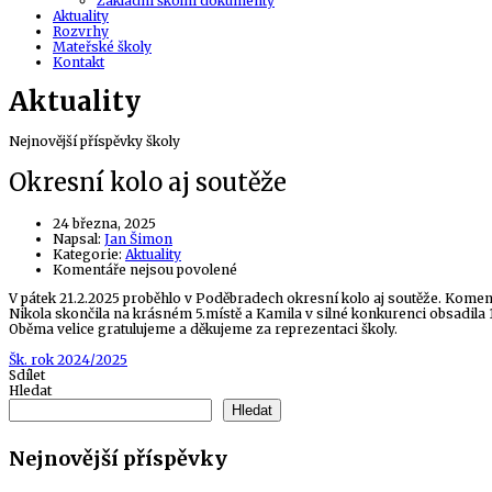
Základní školní dokumenty
Aktuality
Rozvrhy
Mateřské školy
Kontakt
Aktuality
Nejnovější příspěvky školy
Okresní kolo aj soutěže
24 března, 2025
Author
Napsal:
Jan Šimon
Kategorie:
Aktuality
u
Komentáře nejsou povolené
textu
V pátek 21.2.2025 proběhlo v Poděbradech okresní kolo aj soutěže. Komen
s
Nikola skončila na krásném 5.místě a Kamila v silné konkurenci obsadila 
názvem
Oběma velice gratulujeme a děkujeme za reprezentaci školy.
Okresní
kolo
Tags
Šk. rok 2024/2025
aj
Sdílet
soutěže
Hledat
Hledat
Nejnovější příspěvky