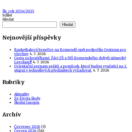
Tags
Šk. rok 2024/2025
Sdílet
Hledat
Hledat
Nejnovější příspěvky
Basketbalová benefice na Komendě opět podpořila Centrum pro
všechny
4. 7. 2026
Cesta za kostičkami: Žáci ZŠ a MŠ Komenského dobyli německý
Legoland!
4. 7. 2026
Orientační seznam sešitů a pomůcek, které budou vyučující na 2.
stupni v jednotlivých předmětech vyžadovat.
4. 7. 2026
Rubriky
Aktuality
Ze života školy
Školní časopis
Archív
Červenec 2026
(3)
Červen 2026
(56)