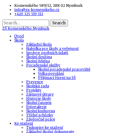
Komenského 589/12, 288 02 Nymburk
info@zs-komenskeho.cz
+420 325 519 511
Search
ZŠ
Komenského Nymburk
Úvod
Škola
Základní škola
Nabídka pro školy a veřejnost
Správce osobních údajů
Školní družina
Školní jídelna
Poradenské služby
Školní poradenské pracoviště
Volba povolání
Přijímací řízení na SŠ
Prevence
Školská rada
Projekty
Zájmové útvary
Historie školy
Školní časopis
Fotogalerie
Školní knihovna
Třídní schůzky
Závěrečné práce
Ke stažení
Tiskopisy ke stažení
Základní školní dokumenty