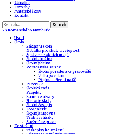
Aktuality
Rozvrhy
Mateřské školy
Kontakt
Search
ZŠ
Komenského Nymburk
Úvod
Škola
Základní škola
Nabídka pro školy a veřejnost
Správce osobních údajů
Školní družina
Školní jídelna
Poradenské služby
Školní poradenské pracoviště
Volba povolání
Přijímací řízení na SŠ
Prevence
Školská rada
Projekty
Zájmové útvary
Historie školy
Školní časopis
Fotogalerie
Školní knihovna
Třídní schůzky
Závěrečné práce
Ke stažení
Tiskopisy ke stažení