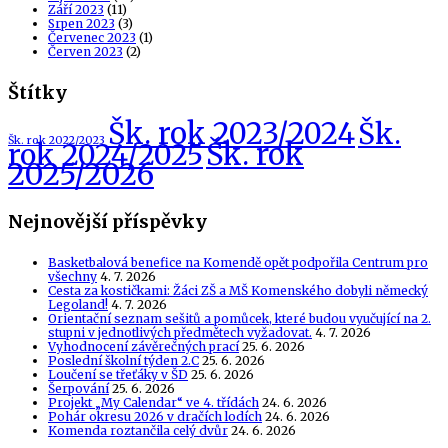
Září 2023
(11)
Srpen 2023
(3)
Červenec 2023
(1)
Červen 2023
(2)
Štítky
Šk. rok 2023/2024
Šk.
Šk. rok 2022/2023
Šk. rok
rok 2024/2025
2025/2026
Nejnovější příspěvky
Basketbalová benefice na Komendě opět podpořila Centrum pro
všechny
4. 7. 2026
Cesta za kostičkami: Žáci ZŠ a MŠ Komenského dobyli německý
Legoland!
4. 7. 2026
Orientační seznam sešitů a pomůcek, které budou vyučující na 2.
stupni v jednotlivých předmětech vyžadovat.
4. 7. 2026
Vyhodnocení závěrečných prací
25. 6. 2026
Poslední školní týden 2.C
25. 6. 2026
Loučení se třeťáky v ŠD
25. 6. 2026
Šerpování
25. 6. 2026
Projekt „My Calendar“ ve 4. třídách
24. 6. 2026
Pohár okresu 2026 v dračích lodích
24. 6. 2026
Komenda roztančila celý dvůr
24. 6. 2026