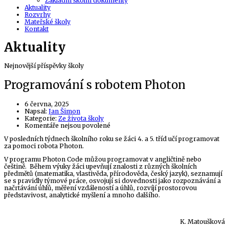
Základní školní dokumenty
Aktuality
Rozvrhy
Mateřské školy
Kontakt
Aktuality
Nejnovější příspěvky školy
Programování s robotem Photon
6 června, 2025
Author
Napsal:
Jan Šimon
Kategorie:
Ze života školy
u
Komentáře nejsou povolené
textu
V posledních týdnech školního roku se žáci 4. a 5. tříd učí programovat
s
za pomoci robota Photon.
názvem
Programování
V programu Photon Code můžou programovat v angličtině nebo
s
češtině. Během výuky žáci upevňují znalosti z různých školních
robotem
předmětů (matematika, vlastivěda, přírodověda, český jazyk), seznamují
Photon
se s pravidly týmové práce, osvojují si dovednosti jako rozpoznávání a
načrtávání úhlů, měření vzdáleností a úhlů, rozvíjí prostorovou
představivost, analytické myšlení a mnoho dalšího.
K. Matoušková